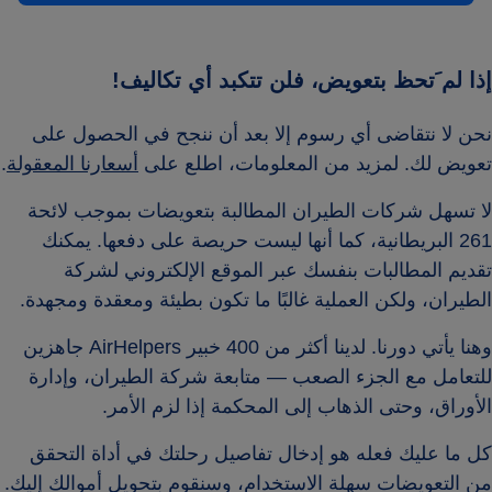
إذا لم َتحظ بتعويض، فلن تتكبد أي تكاليف!
نحن لا نتقاضى أي رسوم إلا بعد أن ننجح في الحصول على
تعويض لك. لمزيد من المعلومات، اطلع على
أسعارنا المعقولة
.
لا تسهل شركات الطيران المطالبة بتعويضات بموجب لائحة
261 البريطانية، كما أنها ليست حريصة على دفعها. يمكنك
تقديم المطالبات بنفسك عبر الموقع الإلكتروني لشركة
الطيران، ولكن العملية غالبًا ما تكون بطيئة ومعقدة ومجهدة.
وهنا يأتي دورنا. لدينا أكثر من 400 خبير AirHelpers جاهزين
للتعامل مع الجزء الصعب — متابعة شركة الطيران، وإدارة
الأوراق، وحتى الذهاب إلى المحكمة إذا لزم الأمر.
كل ما عليك فعله هو إدخال تفاصيل رحلتك في أداة التحقق
من التعويضات سهلة الاستخدام، وسنقوم بتحويل أموالك إليك.