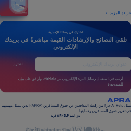
قراءة المزيد
اشترك في رسالتنا الإخبارية
تلقى النصائح والإرشادات القيمة مباشرةً في بريدك
الإلكتروني
اشترك
أرغب في استقبال رسائل البريد الإلكتروني من AirHelp، وأوافق على
بيان
الخصوصية
.
تمثل AirHelp جزءًا من رابطة المدافعين عن حقوق المسافرين (APRA) الذين تتمثل مهمتهم
في تعزيز حقوق المسافرين وحمايتها.
برز اسم AIRHELP في: