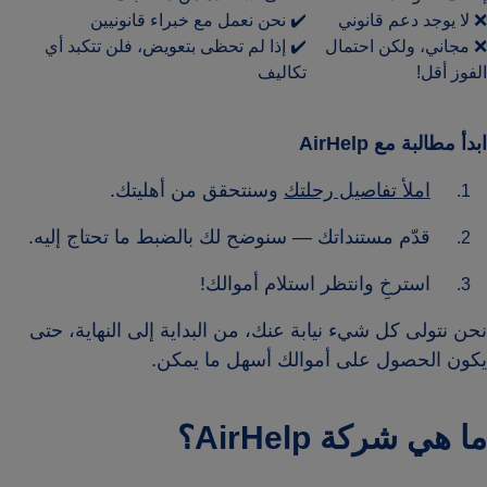
❌ لا يوجد دعم قانوني
✔️ نحن نعمل مع خبراء قانونيين
❌ مجاني، ولكن احتمال
✔️ إذا لم تحظى بتعويض، فلن تتكبد أي
الفوز أقل!
تكاليف
ابدأ مطالبة مع AirHelp
املأ تفاصيل رحلتك
وسنتحقق من أهليتك.
قدّم مستنداتك — سنوضح لك بالضبط ما تحتاج إليه.
استرخِ وانتظر استلام أموالك!
نحن نتولى كل شيء نيابة عنك، من البداية إلى النهاية، حتى
يكون الحصول على أموالك أسهل ما يمكن.
ما هي شركة AirHelp؟