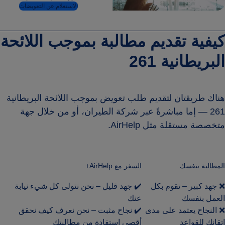
الاستعلام عن التعويضات
كيفية تقديم مطالبة بموجب اللائحة
البريطانية 261
هناك طريقتان لتقديم طلب تعويض بموجب اللائحة البريطانية
261 — إما مباشرةً عبر شركة الطيران، أو من خلال جهة
متخصصة مستقلة مثل AirHelp.
المطالبة بنفسك
السفر مع AirHelp+
❌ جهد كبير – تقوم بكل
✔️ جهد قليل – نحن نتولى كل شيء نيابة
العمل بنفسك
عنك
❌ النجاح يعتمد على مدى
✔️ نجاح مثبت – نحن نعرف كيف نحقق
إتقانك للقواعد
أقصى استفادة من مطالبتك