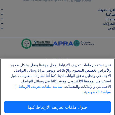
اعرف حقوقك
شركتنا
منتجاتنا
الشراكات
الدعم
نحن نستخدم ملفات تعريف الارتباط لجعل موقعنا يعمل بشكل صحيح
SocialLinkedin
SocialInstagram
SocialTwitter
SocialFacebook
ولأغراض تخصيص المحتوى والإعلانات وتوفير مزايا وسائل التواصل
الاجتماعي وتحليل تدفق البيانات لدينا. كما أننا نشارك المعلومات حول
احصل على تطبيقنا المجاني
استخدامك لموقعنا الإلكتروني مع شركائنا في وسائل التواصل
الاجتماعي والإعلانات والتحليلات.
سياسة ملفات تعريف الارتباط
|
سياسة الخصوصية
الشروط والأحكام
سياسة الخصوصية
ملفات تعريف الارتباط
إشعار قانوني
قبول ملفات تعريف الارتباط كلها
هجوم سلسلة التوريد Shai-Hulud
الانسحاب من العقد