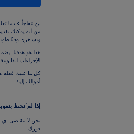
من أنه يمكنك تقديم
وتستغرق وقتًا طويلا
الإجراءات القانونية 
كل ما عليك فعله ه
أموالك إليك.
إذا لم َتحظ بتعو
نحن لا نتقاضى أي 
فوزك.