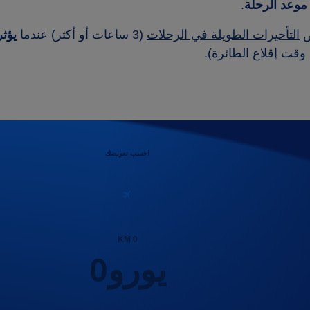
.
ض
التأخيرات الطويلة في الرحلات
(3 ساعات أو أكثر) عندما
يؤث
قت إقلاع الطائرة).
احسب تعويضك
KM
0
يورو
0