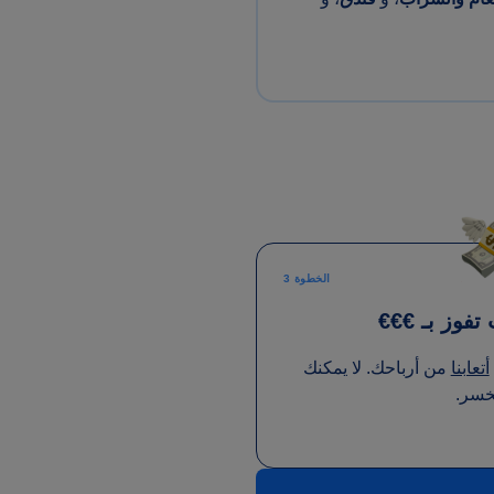
الخطوة 3
 تفوز بـ €€€
أتعابنا
من أرباحك. لا يمكنك
خسر.