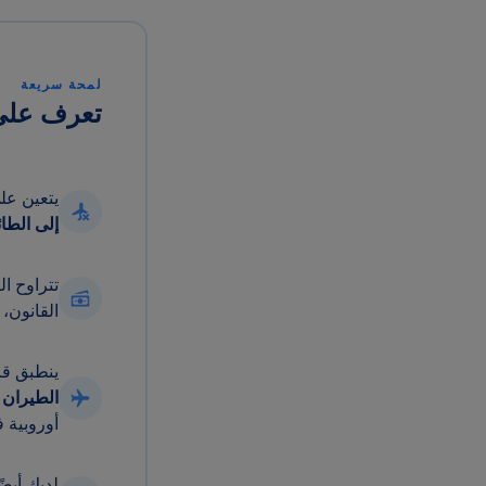
لمحة سريعة
تعرف على حق
يتعين ع
إلى الطائ
تتراوح ا
القانون،
ينطبق قانون
الطيران ا
أوروبية ف
لديك أيضً