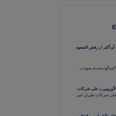
أو
رفض الصعود
لمبالغ محددة بموجب
لأوروبي
و
على شركات
ة على شركات طيران غير
عام والشراب
، و
فندق
، و