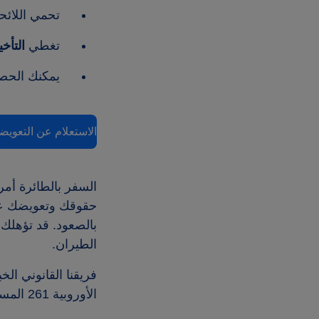
تحمي اللائحة ال
تغطي
التأخي
يمكنك الح
الاستعلام عن التعويض
حقوقك وتعويضك عن
الطيران.
فريقنا القانوني ال
الأوروبية 261 المستحقة لك.