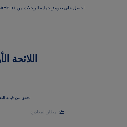
احصل على تعويض
حماية الرحلات من AirHelp+‎
تحقق من قيمة الت