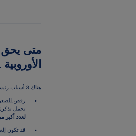
متى يحق 
الأوروبية EC 261؟
هناك 3 أسباب رئيسية تجعلك مؤهلاً للحصول على تعويض يتراوح بين 250 يورو و 600 يورو من شركة الطيران.
رفض الصعود
تحمل تذكرة 
لعدد أكبر م
قد تكون
إلغ