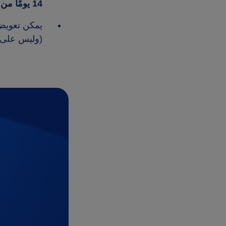
14 يومًا من موعد الرحلة
يمكن تعوي
(وليس على و