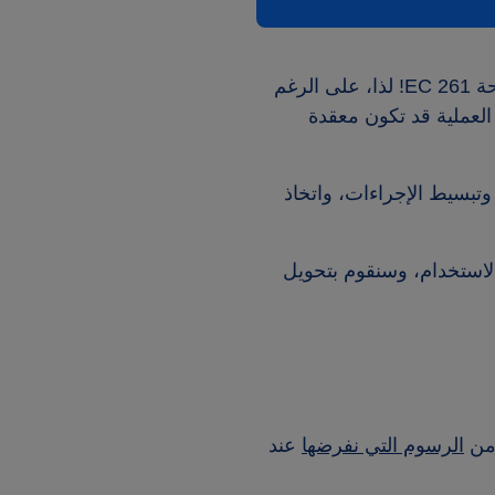
لن تتفاجأ عندما تعلم أن شركات الطيران تفضل تجنب دفع تعويضات بموجب اللائحة EC 261! لذا، على الرغم
العملية قد تكون معقدة
تخفيف العبء عنك، وتبسيط الإجراءات، واتخاذ
لاستخدام، وسنقوم بتحويل
 من
الرسوم التي نفرضها
عند