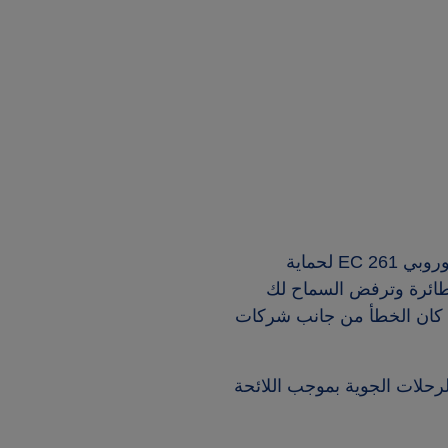
السفر بالطائرة أمر محبط عندما تسوء الأمور. لحسن الحظ، توجد لائحة الاتحاد الأوروبي EC 261 لحماية
طائرة وترفض السماح لك
ول على تعويض — إذا كان الخطأ من جانب شركات
لرحلات الجوية بموجب اللائحة