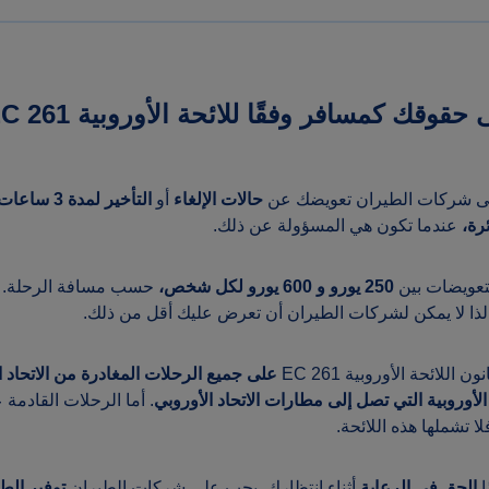
وقك كمسافر وفقًا للائحة الأوروبية EC 261
لى شركات الطيران تعويضك عن
حالات الإلغاء
أو
التأخير لمدة 3 ساعات أو أكثر
رة،
عندما تكون هي المسؤولة عن ذلك.
لتعويضات بين
250 يورو
و 600 يورو لكل شخص،
حسب مسافة الرحلة. ا
 لذا لا يمكن لشركات الطيران أن تعرض عليك أقل من ذلك.
 اللائحة الأوروبية EC 261
على جميع الرحلات المغادرة من الاتحاد ا
لأوروبية التي تصل إلى مطارات الاتحاد الأوروبي
. أما الرحلات القادم
لا تشملها هذه اللائحة.
ا
الحق في الرعاية
أثناء انتظارك. يجب على شركات الطيران
توفير الط