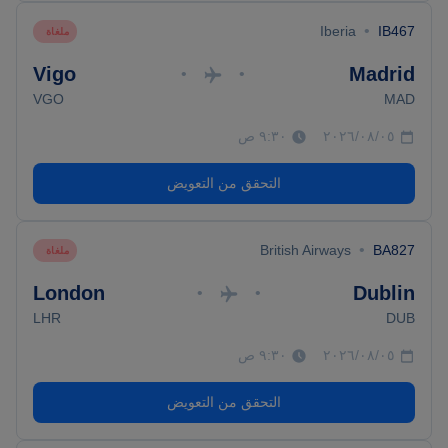
•
Iberia
IB467
ملغاة
Vigo
Madrid
•
•
VGO
MAD
٠٥‏/٠٨‏/٢٠٢٦
٩:٣٠ ص
التحقق من التعويض
•
British Airways
BA827
ملغاة
London
Dublin
•
•
LHR
DUB
٠٥‏/٠٨‏/٢٠٢٦
٩:٣٠ ص
التحقق من التعويض