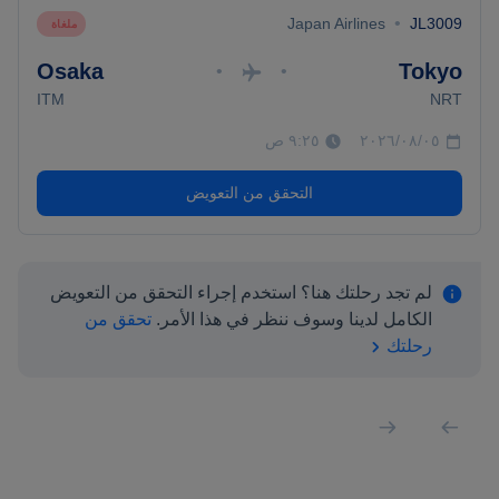
•
Japan Airlines
JL3009
ملغاة
Osaka
Tokyo
•
•
ITM
NRT
٠٥‏/٠٨‏/٢٠٢٦
٩:٢٥ ص
التحقق من التعويض
لم تجد رحلتك هنا؟ استخدم إجراء التحقق من التعويض
الكامل لدينا وسوف ننظر في هذا الأمر.
تحقق من
رحلتك