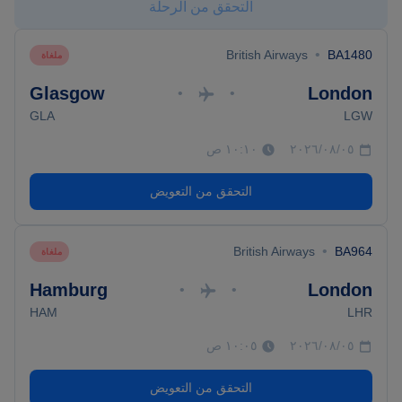
التحقق من الرحلة
•
British Airways
BA1480
ملغاة
Glasgow
London
•
•
GLA
LGW
٠٥‏/٠٨‏/٢٠٢٦
١٠:١٠ ص
التحقق من التعويض
•
British Airways
BA964
ملغاة
Hamburg
London
•
•
HAM
LHR
٠٥‏/٠٨‏/٢٠٢٦
١٠:٠٥ ص
التحقق من التعويض