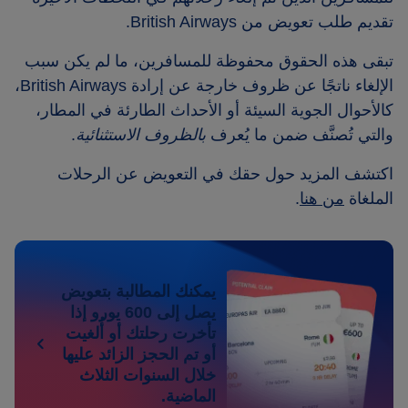
تقديم طلب تعويض من British Airways.
تبقى هذه الحقوق محفوظة للمسافرين، ما لم يكن سبب
الإلغاء ناتجًا عن ظروف خارجة عن إرادة British Airways،
كالأحوال الجوية السيئة أو الأحداث الطارئة في المطار،
والتي تُصنَّف ضمن ما يُعرف
بالظروف الاستثنائية
.
اكتشف المزيد حول حقك في التعويض عن الرحلات
الملغاة
من هنا
.
يمكنك المطالبة بتعويض
يصل إلى 600 يورو إذا
تأخرت رحلتك أو أُلغيت
أو تم الحجز الزائد عليها
خلال السنوات الثلاث
الماضية.