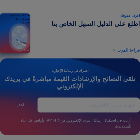
اعرف حقوقك
دليلك لمعرفة حقوق
المسافرين جوًا
اطلع على الدليل السهل الخاص بنا
طبعة 2026
قراءة المزيد
اشترك في رسالتنا الإخبارية
تلقى النصائح والإرشادات القيمة مباشرةً في بريدك
الإلكتروني
اشترك
أرغب في استقبال رسائل البريد الإلكتروني من AirHelp، وأوافق على
بيان
الخصوصية
.