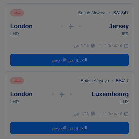
•
British Airways
BA1347
ملغاة
London
Jersey
•
•
LHR
JER
٠٥‏/٠٨‏/٢٠٢٦
٩:٣٥ ص
التحقق من التعويض
•
British Airways
BA417
ملغاة
London
Luxembourg
•
•
LHR
LUX
٠٥‏/٠٨‏/٢٠٢٦
٩:٣٥ ص
التحقق من التعويض