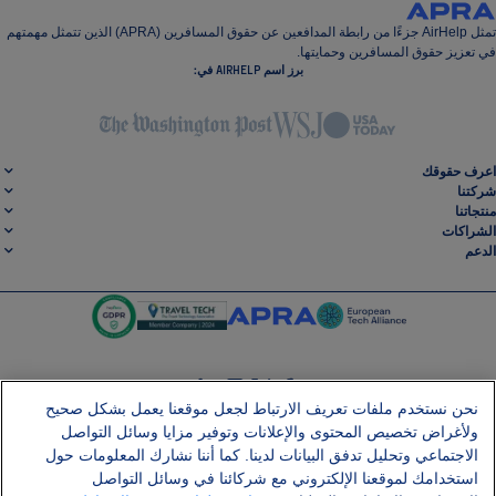
تمثل AirHelp جزءًا من رابطة المدافعين عن حقوق المسافرين (APRA) الذين تتمثل مهمتهم
في تعزيز حقوق المسافرين وحمايتها.
برز اسم AIRHELP في:
اعرف حقوقك
شركتنا
منتجاتنا
الشراكات
الدعم
نحن نستخدم ملفات تعريف الارتباط لجعل موقعنا يعمل بشكل صحيح
SocialLinkedin
SocialInstagram
SocialTwitter
SocialFacebook
ولأغراض تخصيص المحتوى والإعلانات وتوفير مزايا وسائل التواصل
الاجتماعي وتحليل تدفق البيانات لدينا. كما أننا نشارك المعلومات حول
احصل على تطبيقنا المجاني
استخدامك لموقعنا الإلكتروني مع شركائنا في وسائل التواصل