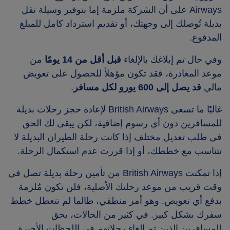
Airways على أن الشركة ملزمة إما بتوفير وسيلة نقل
بديلة تُوصلك إلى وجهتك، أو تقديم استرداد كامل للمبلغ
المدفوع.
وفي حال تم إبلاغك بالإلغاء
قبل أقل من 14 يومًا
من
موعد المغادرة، فقد تكون مؤهلاً للحصول على تعويض
مالي
قد يصل إلى 600 يورو لكل مسافر
.
غالبًا ما تسعى British Airways لإعادة حجز رحلات بديلة
للمسافرين دون أي رسوم إضافية، لكن يبقى لك الحق
في طلب تعديل مختلف إذا كانت رحلة الطيران البديلة لا
تتناسب مع خططك، أو إذا قررت عدم استكمال الرحلة.
إذا تمكنت British Airways من تأمين رحلة بديلة تصل في
وقت قريب من موعد رحلتك الأصلية، فلن تكون مُلزمة
بدفع أي تعويض. وهو أمر منطقي، طالما لم تتعطل خطط
سفرك بشكل كبير. في كثير من الحالات، يحق
للمسافرين الذين تم إلغاء رحلاتهم في اللحظات الأخيرة