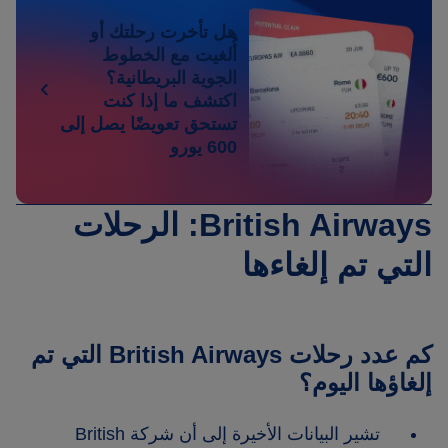
هل تأخرت رحلتك أو
أُلغيت مع الخطوط
الجوية البريطانية؟
اكتشف ما إذا كنت
تستحق تعويضًا يصل إلى
600 يورو
British Airways: الرحلات
التي تم إلغاءها
كم عدد رحلات British Airways التي تم
إلغاؤها اليوم؟
تشير البيانات الأخيرة إلى أن شركة British