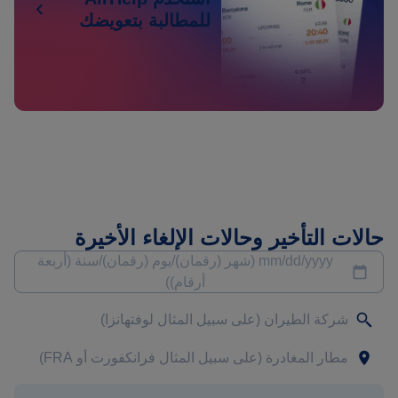
للمطالبة بتعويضك
حالات التأخير وحالات الإلغاء الأخيرة
mm/dd/yyyy (شهر (رقمان)/يوم (رقمان)/سنة (أربعة
أرقام))