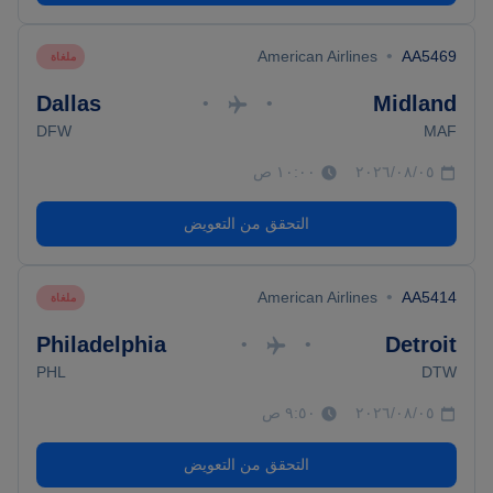
•
American Airlines
AA5469
ملغاة
Dallas
Midland
•
•
DFW
MAF
٠٥‏/٠٨‏/٢٠٢٦
١٠:٠٠ ص
التحقق من التعويض
•
American Airlines
AA5414
ملغاة
Philadelphia
Detroit
•
•
PHL
DTW
٠٥‏/٠٨‏/٢٠٢٦
٩:٥٠ ص
التحقق من التعويض