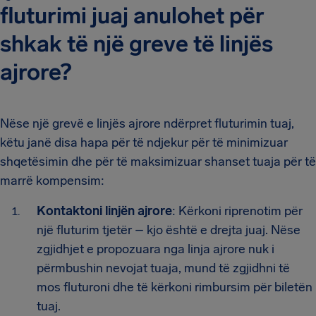
fluturimi juaj anulohet për
shkak të një greve të linjës
ajrore?
Nëse një grevë e linjës ajrore ndërpret fluturimin tuaj,
këtu janë disa hapa për të ndjekur për të minimizuar
shqetësimin dhe për të maksimizuar shanset tuaja për të
marrë kompensim:
Kontaktoni linjën ajrore
: Kërkoni riprenotim për
një fluturim tjetër – kjo është e drejta juaj. Nëse
zgjidhjet e propozuara nga linja ajrore nuk i
përmbushin nevojat tuaja, mund të zgjidhni të
mos fluturoni dhe të kërkoni rimbursim për biletën
tuaj.