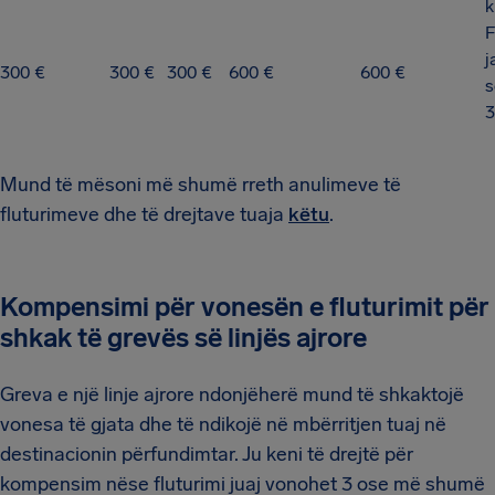
F
j
300 €
300 €
300 €
600 €
600 €
s
3
Mund të mësoni më shumë rreth anulimeve të
fluturimeve dhe të drejtave tuaja
këtu
.
Kompensimi për vonesën e fluturimit për
shkak të grevës së linjës ajrore
Greva e një linje ajrore ndonjëherë mund të shkaktojë
vonesa të gjata dhe të ndikojë në mbërritjen tuaj në
destinacionin përfundimtar. Ju keni të drejtë për
kompensim nëse fluturimi juaj vonohet 3 ose më shumë