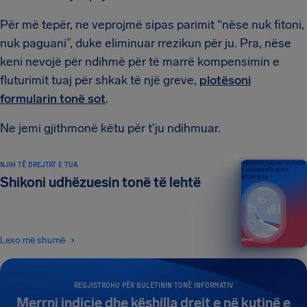
Për më tepër, ne veprojmë sipas parimit “nëse nuk fitoni,
nuk paguani”, duke eliminuar rrezikun për ju. Pra, nëse
keni nevojë për ndihmë për të marrë kompensimin e
fluturimit tuaj për shkak të një greve,
plotësoni
formularin tonë sot
.
Ne jemi gjithmonë këtu për t'ju ndihmuar.
NJIH TË DREJTAT E TUA
Udhëzuesi juaj për të drejtat
e pasagjerëve ajrorë
Shikoni udhëzuesin tonë të lehtë
BOTIMI 2026
Lexo më shumë
REGJISTROHU PËR BULETININ TONË INFORMATIV
Merrni indicie dhe këshilla drejt e në kutinë e