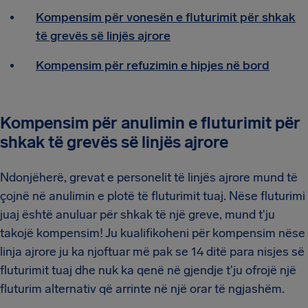
Kompensim për vonesën e fluturimit për shkak
të grevës së linjës ajrore
Kompensim për refuzimin e hipjes në bord
Kompensim për anulimin e fluturimit për
shkak të grevës së linjës ajrore
Ndonjëherë, grevat e personelit të linjës ajrore mund të
çojnë në anulimin e plotë të fluturimit tuaj. Nëse fluturimi
juaj është anuluar për shkak të një greve, mund t'ju
takojë kompensim! Ju kualifikoheni për kompensim nëse
linja ajrore ju ka njoftuar më pak se 14 ditë para nisjes së
fluturimit tuaj dhe nuk ka qenë në gjendje t'ju ofrojë një
fluturim alternativ që arrinte në një orar të ngjashëm.