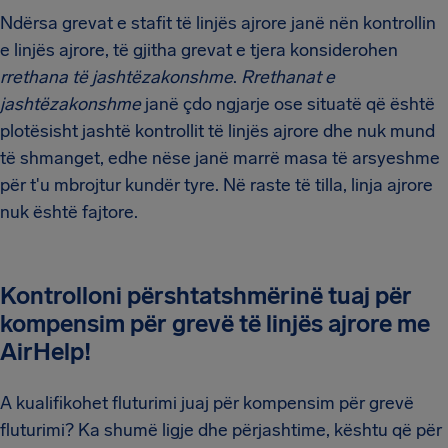
Ndërsa grevat e stafit të linjës ajrore janë nën kontrollin
e linjës ajrore, të gjitha grevat e tjera konsiderohen
rrethana të jashtëzakonshme
.
Rrethanat e
jashtëzakonshme
janë çdo ngjarje ose situatë që është
plotësisht jashtë kontrollit të linjës ajrore dhe nuk mund
të shmanget, edhe nëse janë marrë masa të arsyeshme
për t'u mbrojtur kundër tyre. Në raste të tilla, linja ajrore
nuk është fajtore.
Kontrolloni përshtatshmërinë tuaj për
kompensim për grevë të linjës ajrore me
AirHelp!
A kualifikohet fluturimi juaj për kompensim për grevë
fluturimi? Ka shumë ligje dhe përjashtime, kështu që për