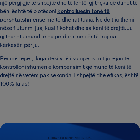
një përgjigje të shpejtë dhe të lehtë, gjithçka që duhet të
bëni është të plotësoni
kontrolluesin tonë të
përshtatshmërisë
me të dhënat tuaja. Ne do t'ju themi
nëse fluturimi juaj kualifikohet dhe sa keni të drejtë. Ju
gjithashtu mund të na përdorni ne për të trajtuar
kërkesën për ju.
Për më tepër, llogaritësi ynë i kompensimit ju lejon të
kontrolloni shumën e kompensimit që mund të keni të
drejtë në vetëm pak sekonda. I shpejtë dhe efikas, është
100% falas!
LLOGARITNI KOMPENSIMIN TUAJ