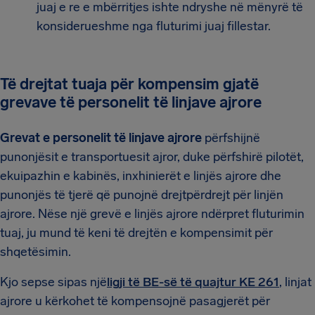
juaj e re e mbërritjes ishte ndryshe në mënyrë të
konsiderueshme nga fluturimi juaj fillestar.
Të drejtat tuaja për kompensim gjatë
grevave të personelit të linjave ajrore
Grevat e personelit të linjave ajrore
përfshijnë
punonjësit e transportuesit ajror, duke përfshirë pilotët,
ekuipazhin e kabinës, inxhinierët e linjës ajrore dhe
punonjës të tjerë që punojnë drejtpërdrejt për linjën
ajrore. Nëse një grevë e linjës ajrore ndërpret fluturimin
tuaj, ju mund të keni të drejtën e kompensimit për
shqetësimin.
Kjo sepse sipas një
ligji të BE-së të quajtur KE 261
, linjat
ajrore u kërkohet të kompensojnë pasagjerët për