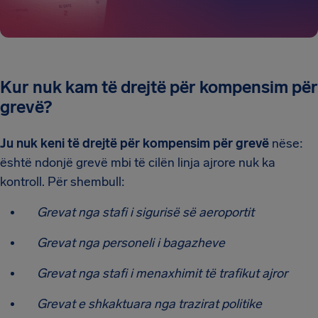
Kur nuk kam të drejtë për kompensim për
grevë?
Ju nuk keni të drejtë për kompensim për grevë
nëse:
është ndonjë grevë mbi të cilën linja ajrore nuk ka
kontroll. Për shembull:
Grevat nga stafi i sigurisë së aeroportit
Grevat nga personeli i bagazheve
Grevat nga stafi i menaxhimit të trafikut ajror
Grevat e shkaktuara nga trazirat politike