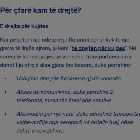
Për çfarë kam të drejtë?
E drejta për kujdes
Kur përjetoni një ndërprerje fluturimi për shkak të një
greve të linjës ajrore, ju keni “
të drejtën për kujdes
”. Në
varësi të kohëzgjatjes së vonesës, transportuesi ajror
duhet t'ju ofrojë disa gjëra thelbësore, duke përfshirë:
Ushqime dhe pije freskuese gjatë vonesës
Akses në komunikime, duke përfshirë 2
telefonata, mesazhe faksi dhe email-e
Akomodim për një natë, duke përfshirë transportin
vajtje-ardhje nga aeroporti në hotelin tuaj, nëse
është e nevojshme.