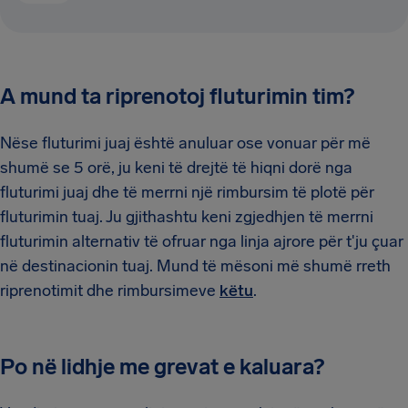
A mund ta riprenotoj fluturimin tim?
Nëse fluturimi juaj është anuluar ose vonuar për më
shumë se 5 orë, ju keni të drejtë të hiqni dorë nga
fluturimi juaj dhe të merrni një rimbursim të plotë për
fluturimin tuaj. Ju gjithashtu keni zgjedhjen të merrni
fluturimin alternativ të ofruar nga linja ajrore për t'ju çuar
në destinacionin tuaj. Mund të mësoni më shumë rreth
riprenotimit dhe rimbursimeve
këtu
.
Po në lidhje me grevat e kaluara?