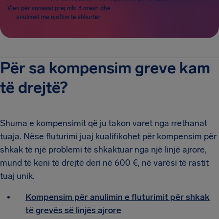
Vlen për vonesat prej mbi 3 orësh dhe
anulimet me njoftim të shkurtër.
Për sa kompensim greve kam
të drejtë?
Shuma e kompensimit që ju takon varet nga rrethanat
tuaja. Nëse fluturimi juaj kualifikohet për kompensim për
shkak të një problemi të shkaktuar nga një linjë ajrore,
mund të keni të drejtë deri në 600 €, në varësi të rastit
tuaj unik.
Kompensim për anulimin e fluturimit për shkak
të grevës së linjës ajrore