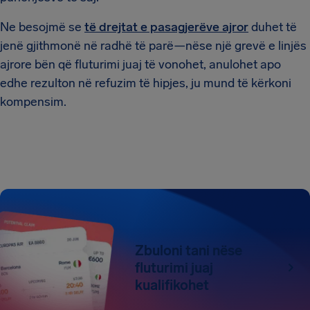
Ne besojmë se
të drejtat e pasagjerëve ajror
duhet të
jenë gjithmonë në radhë të parë—nëse një grevë e linjës
ajrore bën që fluturimi juaj të vonohet, anulohet apo
edhe rezulton në refuzim të hipjes, ju mund të kërkoni
kompensim.
Zbuloni tani nëse
fluturimi juaj
kualifikohet