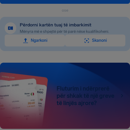
ose
Përdorni kartën tuaj të imbarkimit
Mënyra më e shpejtë për të parë nëse kualifikoheni.
Ngarkoni
Skanoni
Fluturim i ndërprerë
për shkak të një greve
të linjës ajrore?