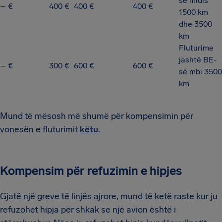
së midis
– €
400 €
400 €
400 €
1500 km
dhe 3500
km
Fluturime
jashtë BE-
– €
300 €
600 €
600 €
së mbi 3500
km
Mund të mësosh më shumë për kompensimin për
vonesën e fluturimit
këtu
.
Kompensim për refuzimin e hipjes
Gjatë një greve të linjës ajrore, mund të ketë raste kur ju
refuzohet hipja për shkak se një avion është i