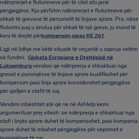
ndërprerjet e fluturimeve për të cilat ato janë
përgjegjëse. Kjo përfshin ndërprerjet e fluturimeve për
shkak të grevave të personelit të linjave ajrore. Pra, nëse
fluturimi juaj u anulua për shkak të një greve, ju mund të
keni të drejtë për
kompensim sipas KE 261
.
Ligji në lidhje me këtë situatë të veçantë u sqarua vetëm
së fundmi.
Gjykata Evropiane e Drejtësisë në
Luksemburg
vendosi që ndërprerja e shkaktuar nga
grevat e punonjësve të linjave ajrore kualifikohet për
kompensim pasi linja ajrore konsiderohet përgjegjëse
për sjelljen e stafit të saj.
Vendimi mbështet atë që ne në AirHelp kemi
argumentuar prej vitesh: se ndërprerja e shkaktuar nga
stafi i linjës ajrore duhet të kompensohet, pasi kompania
ajrore duhet të mbahet përgjegjëse për veprimet e
punonjësve të saj.