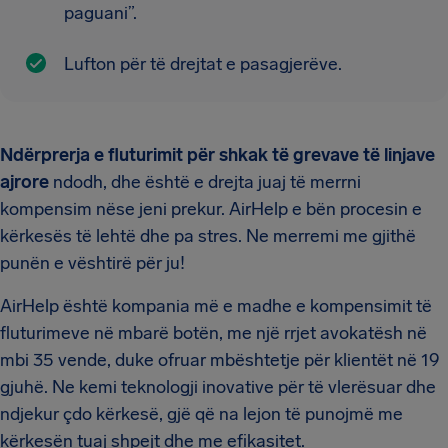
paguani”.
Lufton për të drejtat e pasagjerëve.
Ndërprerja e fluturimit për shkak të grevave të linjave
ajrore
ndodh, dhe është e drejta juaj të merrni
kompensim nëse jeni prekur. AirHelp e bën procesin e
kërkesës të lehtë dhe pa stres. Ne merremi me gjithë
punën e vështirë për ju!
AirHelp është kompania më e madhe e kompensimit të
fluturimeve në mbarë botën, me një rrjet avokatësh në
mbi 35 vende, duke ofruar mbështetje për klientët në 19
gjuhë. Ne kemi teknologji inovative për të vlerësuar dhe
ndjekur çdo kërkesë, gjë që na lejon të punojmë me
kërkesën tuaj shpejt dhe me efikasitet.