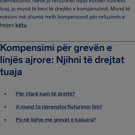
stërmbushur. Nëse ju refuzohet hipja kundër vullnetit
tuaj, ju mund të keni të drejtën e kompensimit. Mund të
mësoni më shumë rreth kompensimit për refuzimin e
hipjes
këtu
.
Kompensimi për grevën e
linjës ajrore: Njihni të drejtat
tuaja
Për çfarë kam të drejtë?
A mund ta riprenotoj fluturimin tim?
Po në lidhje me grevat e kaluara?