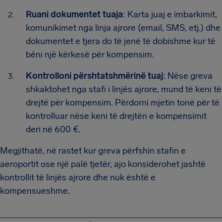
Ruani dokumentet tuaja
: Karta juaj e imbarkimit,
komunikimet nga linja ajrore (email, SMS, etj.) dhe
dokumentet e tjera do të jenë të dobishme kur të
bëni një kërkesë për kompensim.
Kontrolloni përshtatshmërinë tuaj
: Nëse greva
shkaktohet nga stafi i linjës ajrore, mund të keni të
drejtë për kompensim. Përdorni mjetin tonë për të
kontrolluar nëse keni të drejtën e kompensimit
deri në 600 €.
Megjithatë, në rastet kur greva përfshin stafin e
aeroportit ose një palë tjetër, ajo konsiderohet jashtë
kontrollit të linjës ajrore dhe nuk është e
kompensueshme.