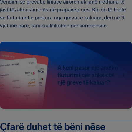
Vendimi se grevat e linjave ajrore nuk janë rrethana të
jashtëzakonshme është prapaveprues. Kjo do të thotë
se fluturimet e prekura nga grevat e kaluara, deri në 3
vjet më parë, tani kualifikohen për kompensim.
A keni pasur një anulim
fluturimi për shkak të
një greve të kaluar?
Çfarë duhet të bëni nëse