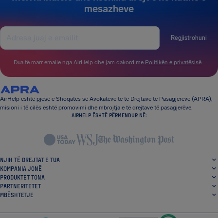
mesazheve
Regjistrohuni
Dua të marr emaile nga AirHelp dhe jam dakord me
Politikën e privatësisë
.
AirHelp është pjesë e Shoqatës së Avokatëve të të Drejtave të Pasagjerëve (APRA),
misioni i të cilës është promovimi dhe mbrojtja e të drejtave të pasagjerëve.
AIRHELP ËSHTË PËRMENDUR NË:
NJIH TË DREJTAT E TUA
KOMPANIA JONË
PRODUKTET TONA
PARTNERITETET
MBËSHTETJE