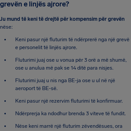
grevën e linjës ajrore?
Ju mund të keni të drejtë për kompensim për grevën
nëse:
Keni pasur një fluturim të ndërprerë nga një grevë
e personelit të linjës ajrore.
Fluturimi juaj ose u vonua për 3 orë a më shumë,
ose u anulua më pak se 14 ditë para nisjes.
Fluturimi juaj u nis nga BE-ja ose u ul në një
aeroport të BE-së.
Keni pasur një rezervim fluturimi të konfirmuar.
Ndërprerja ka ndodhur brenda 3 viteve të fundit.
Nëse keni marrë një fluturim zëvendësues, ora