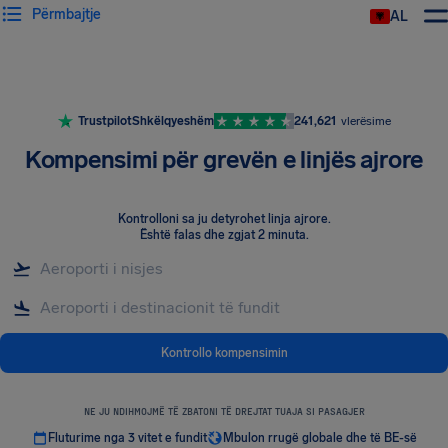
Përmbajtje
AL
Trustpilot
Shkëlqyeshëm
241,621
vlerësime
Kompensimi për grevën e linjës ajrore
Kontrolloni sa ju detyrohet linja ajrore
.
Është falas dhe zgjat 2 minuta.
Kontrollo kompensimin
NE JU NDIHMOJMË TË ZBATONI TË DREJTAT TUAJA SI PASAGJER
Fluturime nga 3 vitet e fundit
Mbulon rrugë globale dhe të BE-së