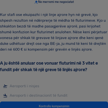
Ne merremi me negociatat
Kur stafi ose ekuipazhi i një linje ajrore hyn në grevë, kjo
shpesh rezulton në ndërprerje të mëdha të fluturimeve. Kjo u
shkakton bezdi të madhe pasagjerëve ajrorë, pasi krijohet
shumë konfuzion kur fluturimet anulohen. Nëse keni përjetuar
vonesa për shkak të grevave të linjave ajrore dhe keni qenë
duke udhëtuar drejt ose nga BE-ja, ju mund të keni të drejtën
deri në 600 € si kompensim për grevën e linjës ajrore.
A ju është anuluar ose vonuar fluturimi në 3 vitet e
fundit për shkak të një greve të linjës ajrore?
Kontrollo kompensimin