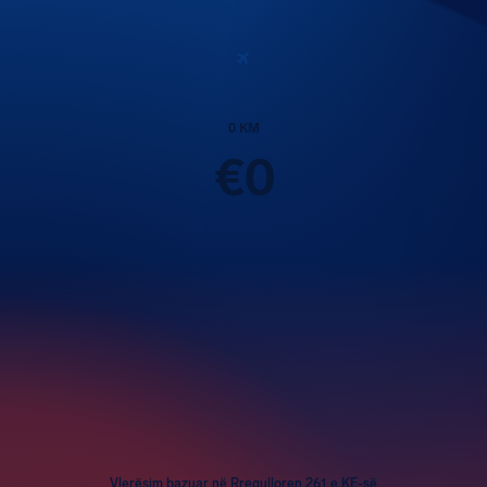
0
KM
€
0
Pasagjerët
1
Vlerësim bazuar në Rregulloren 261 e KE-së