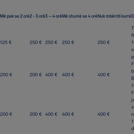
Më pak se 2 orë
2 - 3 orë
3 – 4 orë
Më shumë se 4 orë
Nuk mbërriti kurrë
D
T
f
125 €
250 €
250 €
250 €
250 €
1
o
p
F
b
200 €
200 €
400 €
400 €
400 €
B
1
F
j
s
200 €
200 €
400 €
400 €
400 €
n
1
d