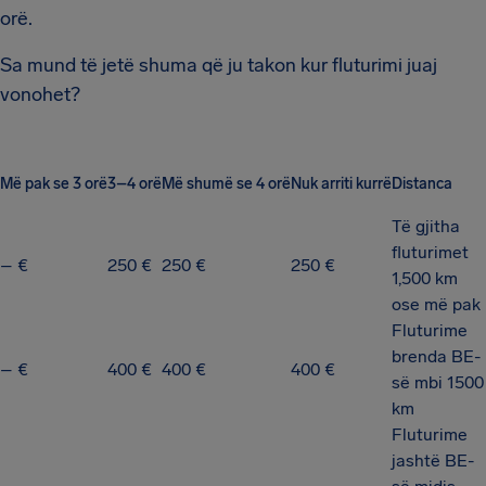
orë.
Sa mund të jetë shuma që ju takon kur fluturimi juaj
vonohet?
Më pak se 3 orë
3–4 orë
Më shumë se 4 orë
Nuk arriti kurrë
Distanca
Të gjitha
fluturimet
– €
250 €
250 €
250 €
1,500 km
ose më pak
Fluturime
brenda BE-
– €
400 €
400 €
400 €
së mbi 1500
km
Fluturime
jashtë BE-