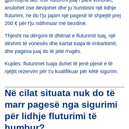
gjurmojmë ato. Kur fluturimi juaj i parë vonohet,
anulohet ose devijohet dhe ju humbisni një lidhje
fluturimi, ne do t'ju japim një pagesë të shpejtë prej
200 € për t'ju ndihmuar me bezdinë.
Thjesht na dërgoni të dhënat e fluturimit tuaj, një
dëshmi të vonesës dhe kartat tuaja të imbarkimit,
dhe pagesa juaj do të jetë rrugës.
Kujdes: fluturimet tuaja duhet të jenë pjesë e të
njëjtit rezervim për t'u kualifikuar për këtë sigurim.
Në cilat situata nuk do të
marr pagesë nga sigurimi
për lidhje fluturimi të
humbur?