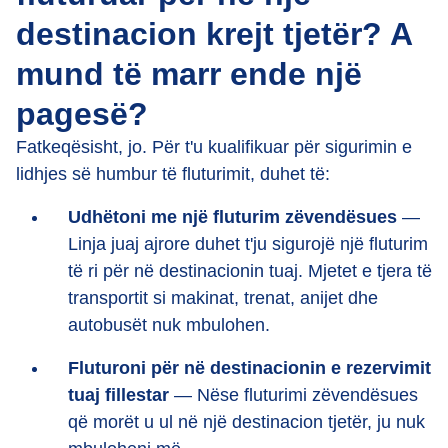
destinacion krejt tjetër? A
mund të marr ende një
pagesë?
Fatkeqësisht, jo. Për t'u kualifikuar për sigurimin e
lidhjes së humbur të fluturimit, duhet të:
Udhëtoni me një fluturim zëvendësues
—
Linja juaj ajrore duhet t'ju sigurojë një fluturim
të ri për në destinacionin tuaj. Mjetet e tjera të
transportit si makinat, trenat, anijet dhe
autobusët nuk mbulohen.
Fluturoni për në destinacionin e rezervimit
tuaj fillestar
— Nëse fluturimi zëvendësues
që morët u ul në një destinacion tjetër, ju nuk