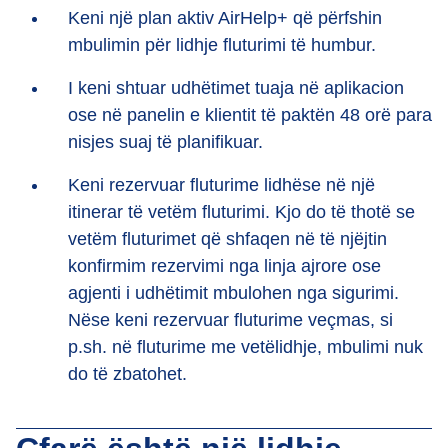
Keni një plan aktiv AirHelp+ që përfshin
mbulimin për lidhje fluturimi të humbur.
I keni shtuar udhëtimet tuaja në aplikacion
ose në panelin e klientit të paktën 48 orë para
nisjes suaj të planifikuar.
Keni rezervuar fluturime lidhëse në një
itinerar të vetëm fluturimi. Kjo do të thotë se
vetëm fluturimet që shfaqen në të njëjtin
konfirmim rezervimi nga linja ajrore ose
agjenti i udhëtimit mbulohen nga sigurimi.
Nëse keni rezervuar fluturime veçmas, si
p.sh. në fluturime me vetëlidhje, mbulimi nuk
do të zbatohet.