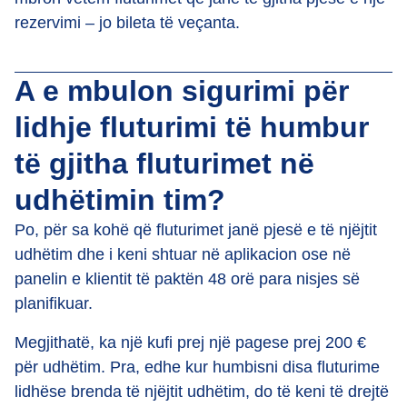
rezervimi – jo bileta të veçanta.
A e mbulon sigurimi për
lidhje fluturimi të humbur
të gjitha fluturimet në
udhëtimin tim?
Po, për sa kohë që fluturimet janë pjesë e të njëjtit
udhëtim dhe i keni shtuar në aplikacion ose në
panelin e klientit të paktën 48 orë para nisjes së
planifikuar.
Megjithatë, ka një kufi prej një pagese prej 200 €
për udhëtim. Pra, edhe kur humbisni disa fluturime
lidhëse brenda të njëjtit udhëtim, do të keni të drejtë