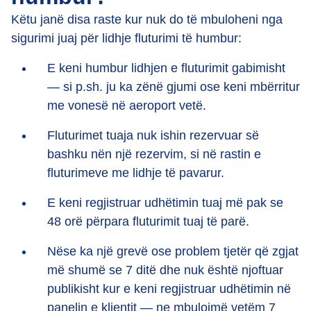
Këtu janë disa raste kur nuk do të mbuloheni nga
sigurimi juaj për lidhje fluturimi të humbur:
E keni humbur lidhjen e fluturimit gabimisht
— si p.sh. ju ka zënë gjumi ose keni mbërritur
me vonesë në aeroport vetë.
Fluturimet tuaja nuk ishin rezervuar së
bashku nën një rezervim, si në rastin e
fluturimeve me lidhje të pavarur.
E keni regjistruar udhëtimin tuaj më pak se
48 orë përpara fluturimit tuaj të parë.
Nëse ka një grevë ose problem tjetër që zgjat
më shumë se 7 ditë dhe nuk është njoftuar
publikisht kur e keni regjistruar udhëtimin në
panelin e klientit — ne mbulojmë vetëm 7