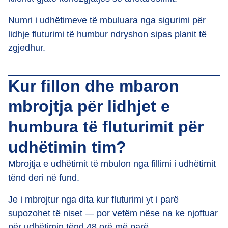
Numri i udhëtimeve të mbuluara nga sigurimi për
lidhje fluturimi të humbur ndryshon sipas planit të
zgjedhur.
Kur fillon dhe mbaron
mbrojtja për lidhjet e
humbura të fluturimit për
udhëtimin tim?
Mbrojtja e udhëtimit të mbulon nga fillimi i udhëtimit
tënd deri në fund.
Je i mbrojtur nga dita kur fluturimi yt i parë
supozohet të niset — por vetëm nëse na ke njoftuar
për udhëtimin tënd 48 orë më parë.