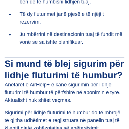
bën që të humbisni lidhjen tuaj.
Të dy fluturimet janë pjesë e të njëjtit
rezervim.
Ju mbërrini në destinacionin tuaj të fundit më
vonë se sa ishte planifikuar.
Si mund të blej sigurim për
lidhje fluturimi të humbur?
Anëtarët e AirHelp+ e kanë sigurimin për lidhje
fluturimi të humbur të përfshirë në abonimin e tyre.
Aktualisht nuk shitet veçmas.
Sigurimi për lidhje fluturimi të humbur do të mbrojë
të gjitha udhëtimet e regjistruara në panelin tuaj të
klientit gjatë kohëzgjatjes së anëtarësimit.