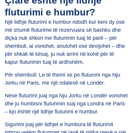
Çfarë është një lidhje
fluturimi e humbur?
Një lidhje fluturimi e humbur ndodh kur keni dy ose
më shumë fluturime të rezervuara së bashku dhe
diçka nuk shkon me fluturimin tuaj të parë – për
shembull, ai vonohet, anulohet ose devijohet – dhe
për shkak të kësaj, ju nuk arrini në kohë për të
kapur fluturimin tuaj të ardhshëm.
Për shembull: Le të themi se po fluturoni nga Nju
Jorku në Paris, me një ndalesë në Londër.
Nëse fluturimi juaj nga Nju Jorku në Londër vonohet
dhe ju humbisni fluturimin tuaj nga Londra në Paris
– kjo është një lidhje fluturimi e humbur.
Sigurimi juaj për lidhjet e humbura të fluturimit
mbron vetëm fluturimet që janë të gjitha pjesë e një