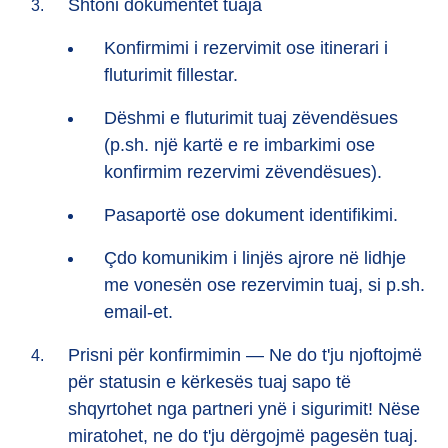
Shtoni dokumentet tuaja
Konfirmimi i rezervimit ose itinerari i
fluturimit fillestar.
Dëshmi e fluturimit tuaj zëvendësues
(p.sh. një kartë e re imbarkimi ose
konfirmim rezervimi zëvendësues).
Pasaportë ose dokument identifikimi.
Çdo komunikim i linjës ajrore në lidhje
me vonesën ose rezervimin tuaj, si p.sh.
email-et.
Prisni për konfirmimin — Ne do t'ju njoftojmë
për statusin e kërkesës tuaj sapo të
shqyrtohet nga partneri ynë i sigurimit! Nëse
miratohet, ne do t'ju dërgojmë pagesën tuaj.