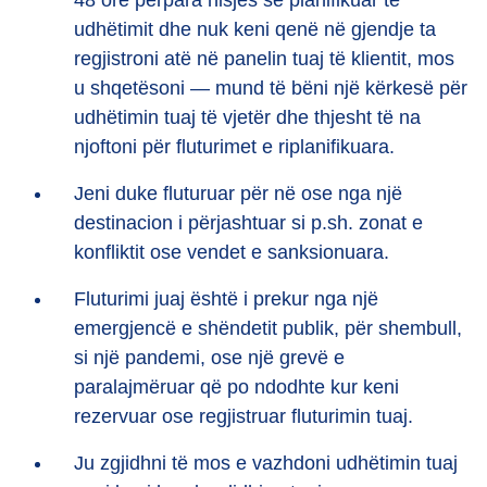
48 orë përpara nisjes së planifikuar të
udhëtimit dhe nuk keni qenë në gjendje ta
regjistroni atë në panelin tuaj të klientit, mos
u shqetësoni — mund të bëni një kërkesë për
udhëtimin tuaj të vjetër dhe thjesht të na
njoftoni për fluturimet e riplanifikuara.
Jeni duke fluturuar për në ose nga një
destinacion i përjashtuar si p.sh. zonat e
konfliktit ose vendet e sanksionuara.
Fluturimi juaj është i prekur nga një
emergjencë e shëndetit publik, për shembull,
si një pandemi, ose një grevë e
paralajmëruar që po ndodhte kur keni
rezervuar ose regjistruar fluturimin tuaj.
Ju zgjidhni të mos e vazhdoni udhëtimin tuaj