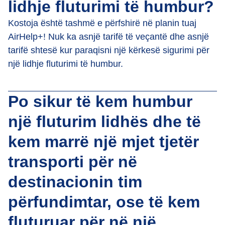
lidhje fluturimi të humbur?
Kostoja është tashmë e përfshirë në planin tuaj
AirHelp+! Nuk ka asnjë tarifë të veçantë dhe asnjë
tarifë shtesë kur paraqisni një kërkesë sigurimi për
një lidhje fluturimi të humbur.
Po sikur të kem humbur
një fluturim lidhës dhe të
kem marrë një mjet tjetër
transporti për në
destinacionin tim
përfundimtar, ose të kem
fluturuar për në një