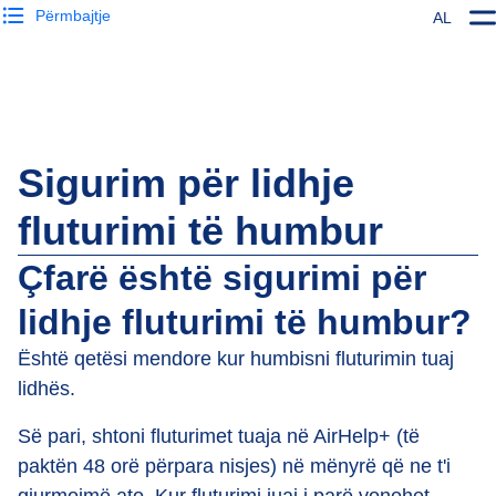
Përmbajtje
AL
Sigurim për lidhje
fluturimi të humbur
Çfarë është sigurimi për
lidhje fluturimi të humbur?
Është qetësi mendore kur humbisni fluturimin tuaj
lidhës.
Së pari, shtoni fluturimet tuaja në AirHelp+ (të
paktën 48 orë përpara nisjes) në mënyrë që ne t'i