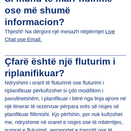
ose më shumë
informacion?
Thjesht! Na dërgoni një mesazh nëpërmjet
Live
Chat ose Email.
Çfarë është një fluturim i
riplanifikuar?
Ndryshimi i orarit të fluturimit ose fluturimi i
riplanifikuar përkufizohet si çdo modifikim i
pavullnetshëm, i planifikuar i bërë nga linja ajrore në
një itinerar të rezervuar përpara orës së nisjes së
planifikuar fillimisht. Kjo përfshin, por nuk kufizohet
me, ndryshime në oraret e nisjes ose të mbërritjes,
numrat e fluturimit, aeroportet e tranzitit ose të