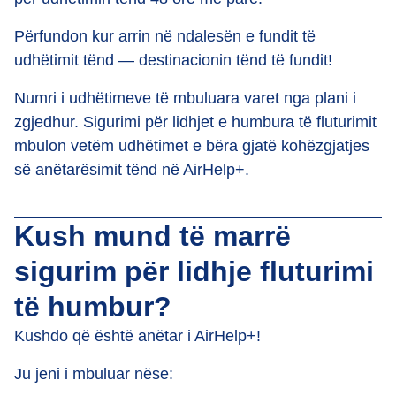
Përfundon kur arrin në ndalesën e fundit të
udhëtimit tënd — destinacionin tënd të fundit!
Numri i udhëtimeve të mbuluara varet nga plani i
zgjedhur. Sigurimi për lidhjet e humbura të fluturimit
mbulon vetëm udhëtimet e bëra gjatë kohëzgjatjes
së anëtarësimit tënd në AirHelp+.
Kush mund të marrë
sigurim për lidhje fluturimi
të humbur?
Kushdo që është anëtar i AirHelp+!
Ju jeni i mbuluar nëse: