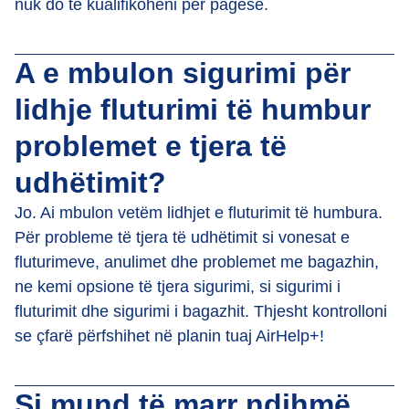
nuk do të kualifikoheni për pagesë.
A e mbulon sigurimi për
lidhje fluturimi të humbur
problemet e tjera të
udhëtimit?
Jo. Ai mbulon vetëm lidhjet e fluturimit të humbura.
Për probleme të tjera të udhëtimit si vonesat e
fluturimeve, anulimet dhe problemet me bagazhin,
ne kemi opsione të tjera sigurimi, si sigurimi i
fluturimit dhe sigurimi i bagazhit. Thjesht kontrolloni
se çfarë përfshihet në planin tuaj AirHelp+!
Si mund të marr ndihmë