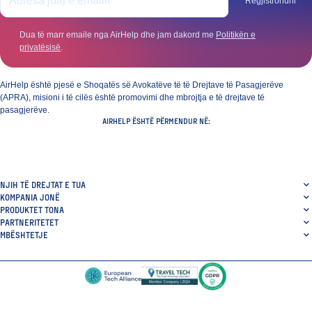
Regjistrohuni
Dua të marr emaile nga AirHelp dhe jam dakord me
Politikën e
privatësisë
.
AirHelp është pjesë e Shoqatës së Avokatëve të të Drejtave të Pasagjerëve
(APRA), misioni i të cilës është promovimi dhe mbrojtja e të drejtave të
pasagjerëve.
AIRHELP ËSHTË PËRMENDUR NË:
NJIH TË DREJTAT E TUA
KOMPANIA JONË
PRODUKTET TONA
PARTNERITETET
MBËSHTETJE