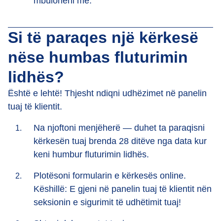
mbuloheni më.
Si të paraqes një kërkesë
nëse humbas fluturimin
lidhës?
Është e lehtë! Thjesht ndiqni udhëzimet në panelin
tuaj të klientit.
Na njoftoni menjëherë — duhet ta paraqisni
kërkesën tuaj brenda 28 ditëve nga data kur
keni humbur fluturimin lidhës.
Plotësoni formularin e kërkesës online.
Këshillë: E gjeni në panelin tuaj të klientit nën
seksionin e sigurimit të udhëtimit tuaj!