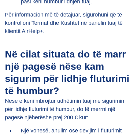
pasi keni humbur lidhjen tuaj.
Për informacion më të detajuar, sigurohuni që të
kontrolloni Termat dhe Kushtet në panelin tuaj të
klientit AirHelp+.
Në cilat situata do të marr
një pagesë nëse kam
sigurim për lidhje fluturimi
të humbur?
Nëse e keni mbrojtur udhëtimin tuaj me sigurimin
për lidhje fluturimi të humbur, do të merrni një
pagesë njëherëshe prej 200 € kur:
Një vonesë, anulim ose devijim i fluturimit