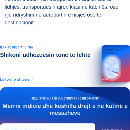
lidhjes, transportuesin ajror, klasin e kabinës, ose
një ndryshim në aeroportin e nisjes ose të
destinacionit.
NJIH TË DREJTAT E TUA
Udhëzuesi juaj për të drejtat
e pasagjerëve ajrorë
BOTIMI 2026
Shikoni udhëzuesin tonë të lehtë
Lexo më shumë
REGJISTROHU PËR BULETININ TONË INFORMATIV
Merrni indicie dhe këshilla drejt e në kutinë e
mesazheve