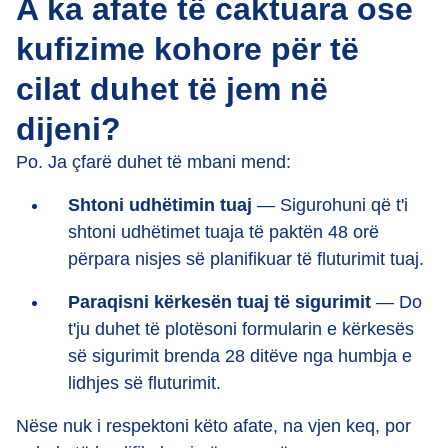
A ka afate të caktuara ose
kufizime kohore për të
cilat duhet të jem në
dijeni?
Po. Ja çfarë duhet të mbani mend:
Shtoni udhëtimin tuaj
— Sigurohuni që t'i
shtoni udhëtimet tuaja të paktën 48 orë
përpara nisjes së planifikuar të fluturimit tuaj.
Paraqisni kërkesën tuaj të sigurimit
— Do
t'ju duhet të plotësoni formularin e kërkesës
së sigurimit brenda 28 ditëve nga humbja e
lidhjes së fluturimit.
Nëse nuk i respektoni këto afate, na vjen keq, por