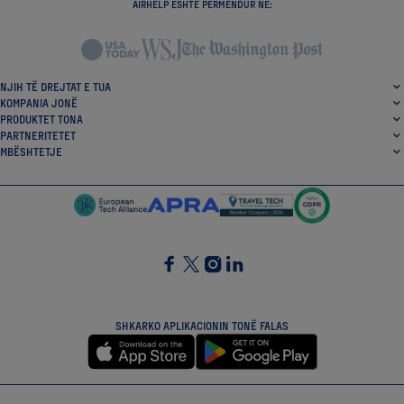
AIRHELP ËSHTË PËRMENDUR NË:
NJIH TË DREJTAT E TUA
KOMPANIA JONË
PRODUKTET TONA
PARTNERITETET
MBËSHTETJE
SocialFacebook
SocialTwitter
SocialInstagram
SocialLinkedin
SHKARKO APLIKACIONIN TONË FALAS