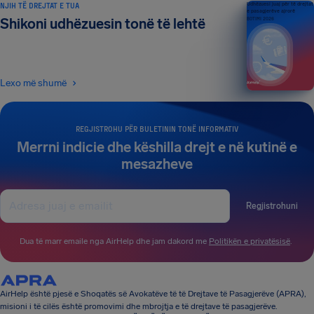
NJIH TË DREJTAT E TUA
Udhëzuesi juaj për të drejtat
e pasagjerëve ajrorë
Shikoni udhëzuesin tonë të lehtë
BOTIMI 2026
Lexo më shumë
REGJISTROHU PËR BULETININ TONË INFORMATIV
Merrni indicie dhe këshilla drejt e në kutinë e
mesazheve
Regjistrohuni
Dua të marr emaile nga AirHelp dhe jam dakord me
Politikën e privatësisë
.
AirHelp është pjesë e Shoqatës së Avokatëve të të Drejtave të Pasagjerëve (APRA),
misioni i të cilës është promovimi dhe mbrojtja e të drejtave të pasagjerëve.