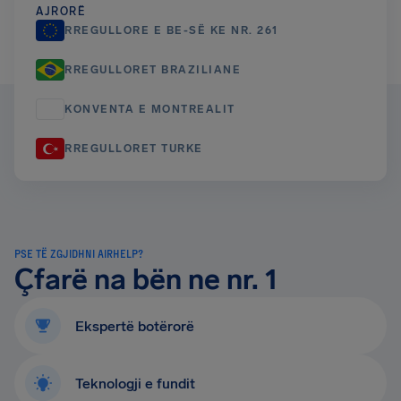
AJRORË
RREGULLORE E BE-SË KE NR. 261
RREGULLORET BRAZILIANE
KONVENTA E MONTREALIT
RREGULLORET TURKE
PSE TË ZGJIDHNI AIRHELP?
Çfarë na bën ne nr. 1
Ekspertë botërorë
Teknologji e fundit