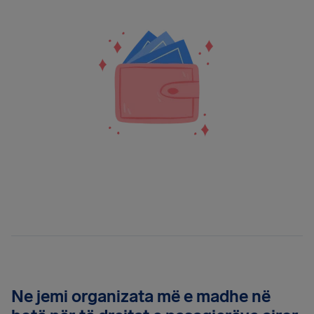
Ne jemi organizata më e madhe në