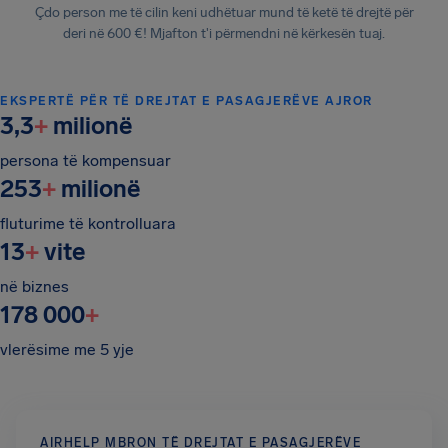
Çdo person me të cilin keni udhëtuar mund të ketë të drejtë për
deri në 600 €! Mjafton t'i përmendni në kërkesën tuaj.
EKSPERTË PËR TË DREJTAT E PASAGJERËVE AJROR
3,3
+
milionë
persona të kompensuar
253
+
milionë
fluturime të kontrolluara
13
+
vite
në biznes
178 000
+
vlerësime me 5 yje
AIRHELP MBRON TË DREJTAT E PASAGJERËVE