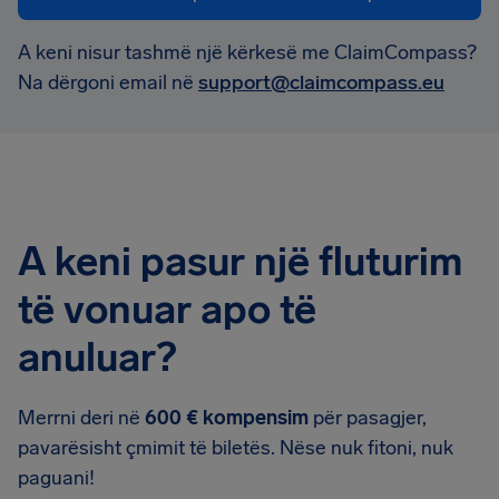
A keni nisur tashmë një kërkesë me ClaimCompass?
Na dërgoni email në
support@claimcompass.eu
A keni pasur një fluturim
të vonuar apo të
anuluar?
Merrni deri në
600 € kompensim
për pasagjer,
pavarësisht çmimit të biletës. Nëse nuk fitoni, nuk
paguani!