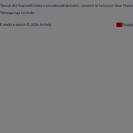
Termat dhe Kushtet
Politika e privatësisë
Kuki
Sulmi i zinxhirit të furnizimit Shai-Hulud
Tërheqja nga kontrata
Shqip
E drejta e autorit © 2026 AirHelp