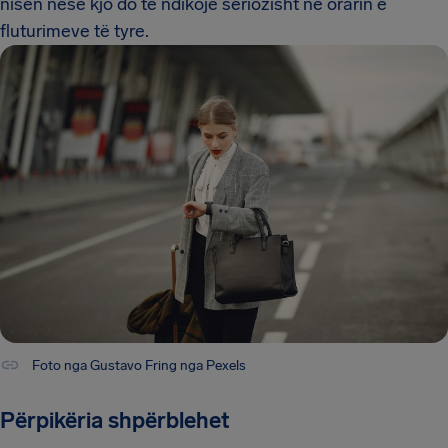
nisen nëse kjo do të ndikojë seriozisht në orarin e
fluturimeve të tyre.
Foto nga Gustavo Fring nga Pexels
Përpikëria shpërblehet