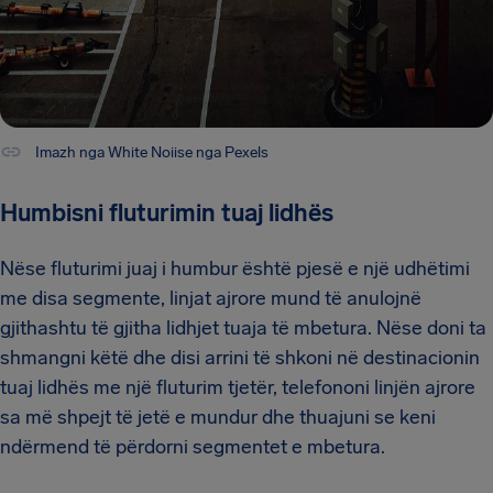
Imazh nga White Noiise nga Pexels
Humbisni fluturimin tuaj lidhës
Nëse fluturimi juaj i humbur është pjesë e një udhëtimi
me disa segmente, linjat ajrore mund të anulojnë
gjithashtu të gjitha lidhjet tuaja të mbetura. Nëse doni ta
shmangni këtë dhe disi arrini të shkoni në destinacionin
tuaj lidhës me një fluturim tjetër, telefononi linjën ajrore
sa më shpejt të jetë e mundur dhe thuajuni se keni
ndërmend të përdorni segmentet e mbetura.