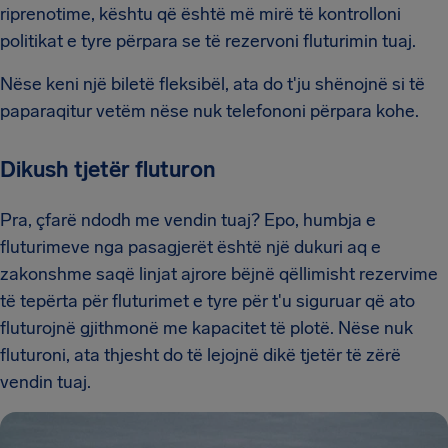
riprenotime, kështu që është më mirë të kontrolloni
politikat e tyre përpara se të rezervoni fluturimin tuaj.
Nëse keni një biletë fleksibël, ata do t'ju shënojnë si të
paparaqitur vetëm nëse nuk telefononi përpara kohe.
Dikush tjetër fluturon
Pra, çfarë ndodh me vendin tuaj? Epo, humbja e
fluturimeve nga pasagjerët është një dukuri aq e
zakonshme saqë linjat ajrore bëjnë qëllimisht rezervime
të tepërta për fluturimet e tyre për t'u siguruar që ato
fluturojnë gjithmonë me kapacitet të plotë. Nëse nuk
fluturoni, ata thjesht do të lejojnë dikë tjetër të zërë
vendin tuaj.