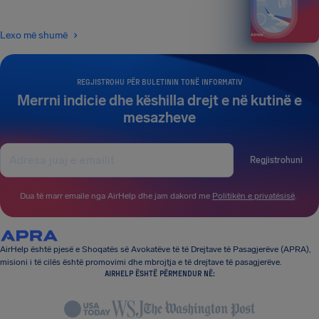
Lexo më shumë
REGJISTROHU PËR BULETININ TONË INFORMATIV
Merrni indicie dhe këshilla drejt e në kutinë e
mesazheve
Regjistrohuni
Dua të marr emaile nga AirHelp dhe jam dakord me
Politikën e privatësisë
.
AirHelp është pjesë e Shoqatës së Avokatëve të të Drejtave të Pasagjerëve (APRA),
misioni i të cilës është promovimi dhe mbrojtja e të drejtave të pasagjerëve.
AIRHELP ËSHTË PËRMENDUR NË: