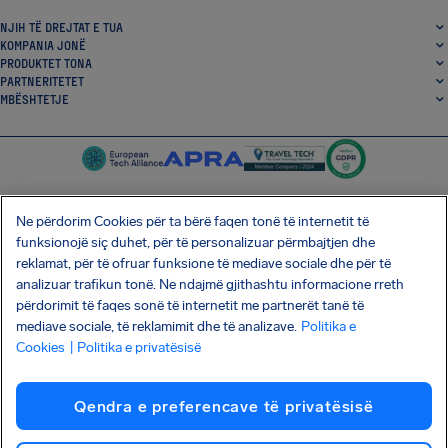
NJIH TË DREJTAT E TUA
KOMPANIA JONË
PRODUKTET TONA
PARTNERITETET
MBËSHTETJE
Ne përdorim Cookies për ta bërë faqen tonë të internetit të
funksionojë siç duhet, për të personalizuar përmbajtjen dhe
SocialFacebook
SocialTwitter
SocialInstagram
SocialLinkedin
reklamat, për të ofruar funksione të mediave sociale dhe për të
analizuar trafikun tonë. Ne ndajmë gjithashtu informacione rreth
SHKARKO APLIKACIONIN TONË FALAS
përdorimit të faqes sonë të internetit me partnerët tanë të
mediave sociale, të reklamimit dhe të analizave.
Politika e
Cookies
| Politika e privatësisë
Termat dhe Kushtet
Politika e privatësisë
Kuki
Sulmi i zinxhirit të furnizimit Shai-Hulud
Qendra e preferencave të privatësisë
Tërheqja nga kontrata