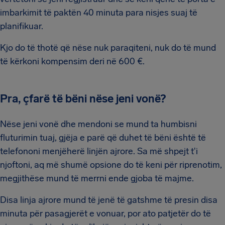
imbarkimit të paktën 40 minuta para nisjes suaj të
planifikuar.
Kjo do të thotë që nëse nuk paraqiteni, nuk do të mund
të kërkoni kompensim deri në 600 €.
Pra, çfarë të bëni nëse jeni vonë?
Nëse jeni vonë dhe mendoni se mund ta humbisni
fluturimin tuaj, gjëja e parë që duhet të bëni është të
telefononi menjëherë linjën ajrore. Sa më shpejt t'i
njoftoni, aq më shumë opsione do të keni për riprenotim,
megjithëse mund të merrni ende gjoba të majme.
Disa linja ajrore mund të jenë të gatshme të presin disa
minuta për pasagjerët e vonuar, por ato patjetër do të