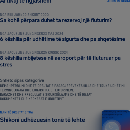
Artikuj të ngjashëm
Shiko të gjitha
NGA
BIKI JOHN
22 SHKURT 2020
KËSHILLA DHE TRUKE UDHËTIMI
Sa kohë përpara duhet ta rezervoj një fluturim?
NGA
JAQUELINE JUNGINGER
23 MAJ 2024
KËSHILLA DHE TRUKE UDHËTIMI
6 këshilla për udhëtime të sigurta dhe pa shqetësime
NGA
JAQUELINE JUNGINGER
25 KORRIK 2024
8 këshilla mbijetese në aeroport për të fluturuar pa
stres
Shfleto sipas kategorive
DËMSHPËRBLIMI DHE TË DREJTAT E PASAGJERËVE
KËSHILLA DHE TRUKE UDHËTIMI
TERMINOLOGJIA DHE LOGJISTIKA E FLUTURIMEVE
BAGAZHET DHE RREGULLAT E SIGURISË
LAJME DHE TË REJAT
DOKUMENTET DHE KËRKESAT E UDHËTIMIT
NJIH TË DREJTAT E TUA
Udhëzuesi juaj për të drejtat
e pasagjerëve ajrorë
Shikoni udhëzuesin tonë të lehtë
BOTIMI 2026