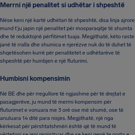
Merrni një penalitet si udhëtar i shpeshtë
Nëse keni një kartë udhëtari të shpeshtë, disa linja ajrore
mund t'ju japin një penalitet për mosparaqitje të shumta
dhe të reduktojnë përfitimet tuaja. Megjithatë, këto raste
janë të rralla dhe shumica e njerëzve nuk do të duhet të
shqetësohen kurrë për penalitetet e udhëtarëve të
shpeshtë për humbjen e një fluturimi.
Humbisni kompensimin
Në BE dhe për rregullore të ngjashme për të drejtat e
pasagjerëve, ju mund të merrni kompensim për
fluturimet e vonuara me 3 orë ose më shumë, ose të
anuluara 14 ditë para nisjes. Megjithatë, një nga
kërkesat për përshtatshmëri është që të mund të
vërtetoni se jeni regjistruar dhe se keni qenë te porta e