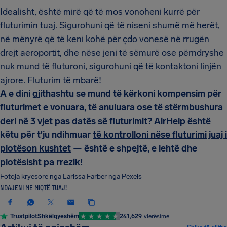
Idealisht, është mirë që të mos vonoheni kurrë për
fluturimin tuaj. Sigurohuni që të niseni shumë më herët,
në mënyrë që të keni kohë për çdo vonesë në rrugën
drejt aeroportit, dhe nëse jeni të sëmurë ose përndryshe
nuk mund të fluturoni, sigurohuni që të kontaktoni linjën
ajrore. Fluturim të mbarë!
A e dini gjithashtu se mund të kërkoni kompensim për
fluturimet e vonuara, të anuluara ose të stërmbushura
deri në 3 vjet pas datës së fluturimit? AirHelp është
këtu për t'ju ndihmuar
të kontrolloni nëse fluturimi juaj i
plotëson kushtet
— është e shpejtë, e lehtë dhe
plotësisht pa rrezik!
Fotoja kryesore nga Larissa Farber nga Pexels
NDAJENI ME MIQTË TUAJ!
Trustpilot
Shkëlqyeshëm
241,629
vlerësime
KËSHILLA DHE TRUKE UDHËTIMI