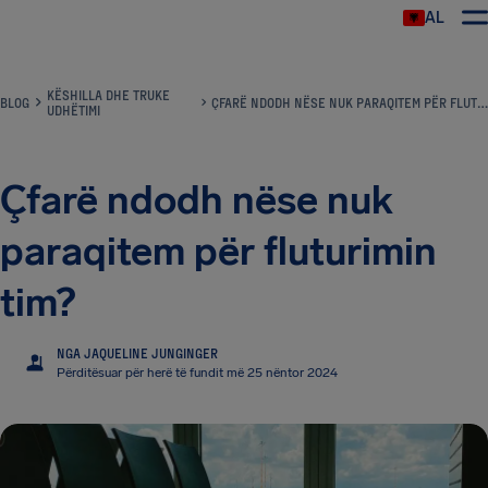
AL
KËSHILLA DHE TRUKE
BLOG
ÇFARË NDODH NËSE NUK PARAQITEM PËR FLUTURIMIN TIM?
UDHËTIMI
Çfarë ndodh nëse nuk
paraqitem për fluturimin
tim?
NGA JAQUELINE JUNGINGER
JJ
Përditësuar për herë të fundit më 25 nëntor 2024