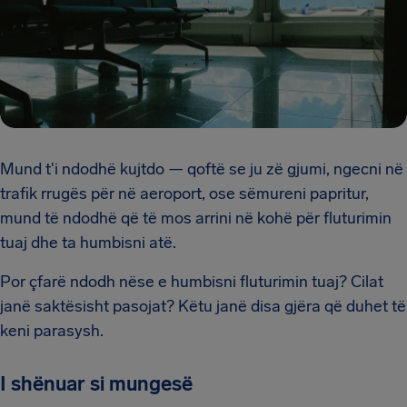
Mund t'i ndodhë kujtdo — qoftë se ju zë gjumi, ngecni në
trafik rrugës për në aeroport, ose sëmureni papritur,
mund të ndodhë që të mos arrini në kohë për fluturimin
tuaj dhe ta humbisni atë.
Por çfarë ndodh nëse e humbisni fluturimin tuaj? Cilat
janë saktësisht pasojat? Këtu janë disa gjëra që duhet të
keni parasysh.
I shënuar si mungesë