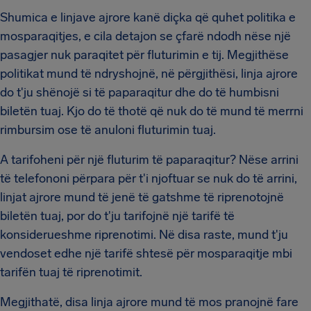
Shumica e linjave ajrore kanë diçka që quhet politika e
mosparaqitjes, e cila detajon se çfarë ndodh nëse një
pasagjer nuk paraqitet për fluturimin e tij. Megjithëse
politikat mund të ndryshojnë, në përgjithësi, linja ajrore
do t'ju shënojë si të paparaqitur dhe do të humbisni
biletën tuaj. Kjo do të thotë që nuk do të mund të merrni
rimbursim ose të anuloni fluturimin tuaj.
A tarifoheni për një fluturim të paparaqitur? Nëse arrini
të telefononi përpara për t'i njoftuar se nuk do të arrini,
linjat ajrore mund të jenë të gatshme të riprenotojnë
biletën tuaj, por do t'ju tarifojnë një tarifë të
konsiderueshme riprenotimi. Në disa raste, mund t'ju
vendoset edhe një tarifë shtesë për mosparaqitje mbi
tarifën tuaj të riprenotimit.
Megjithatë, disa linja ajrore mund të mos pranojnë fare