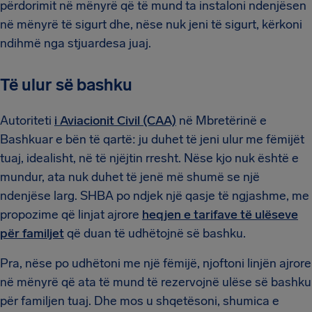
përdorimit në mënyrë që të mund ta instaloni ndenjësen
në mënyrë të sigurt dhe, nëse nuk jeni të sigurt, kërkoni
ndihmë nga stjuardesa juaj.
Të ulur së bashku
Autoriteti
i Aviacionit Civil (CAA)
në Mbretërinë e
Bashkuar e bën të qartë: ju duhet të jeni ulur me fëmijët
tuaj, idealisht, në të njëjtin rresht. Nëse kjo nuk është e
mundur, ata nuk duhet të jenë më shumë se një
ndenjëse larg. SHBA po ndjek një qasje të ngjashme, me
propozime që linjat ajrore
heqjen e tarifave të ulëseve
për familjet
që duan të udhëtojnë së bashku.
Pra, nëse po udhëtoni me një fëmijë, njoftoni linjën ajrore
në mënyrë që ata të mund të rezervojnë ulëse së bashku
për familjen tuaj. Dhe mos u shqetësoni, shumica e