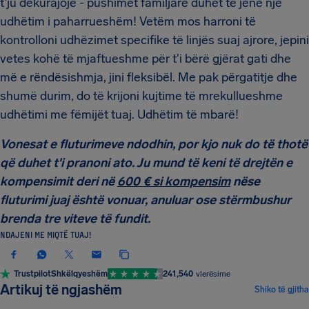
t'ju dekurajojë - pushimet familjare duhet të jenë një
udhëtim i paharrueshëm! Vetëm mos harroni të
kontrolloni udhëzimet specifike të linjës suaj ajrore, jepini
vetes kohë të mjaftueshme për t'i bërë gjërat gati dhe
më e rëndësishmja, jini fleksibël. Me pak përgatitje dhe
shumë durim, do të krijoni kujtime të mrekullueshme
udhëtimi me fëmijët tuaj. Udhëtim të mbarë!
Vonesat e fluturimeve ndodhin, por kjo nuk do të thotë
që duhet t'i pranoni ato. Ju mund të keni të drejtën e
kompensimit deri në
600 € si kompensim
nëse
fluturimi juaj është vonuar, anuluar ose stërmbushur
brenda tre viteve të fundit.
NDAJENI ME MIQTË TUAJ!
Trustpilot
Shkëlqyeshëm
241,540
vlerësime
KËSHILLA DHE TRUKE UDHËTIMI
Artikuj të ngjashëm
Shiko të gjitha