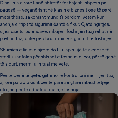
Disa linja ajrore kanë shtretër foshnjesh, shpesh pa
pagesë — veçanërisht në klasin e biznesit ose të parë,
megjithëse, zakonisht mund t'i përdorni vetëm kur
shenja e rripit të sigurimit është e fikur. Gjatë ngritjes,
uljes ose turbulencave, mbajeni foshnjën tuaj rehat në
prehrin tuaj duke përdorur rripin e sigurimit të foshnjës.
Shumica e linjave ajrore do t'ju japin ujë të zier ose të
sterilizuar falas për shishet e foshnjave, por, për të qenë
të sigurt, merrni ujin tuaj me vete.
Për të qenë të qetë, gjithmonë kontrolloni me linjën tuaj
ajrore paraprakisht për të parë se çfarë mbështetjeje
ofrojnë për të udhëtuar me një foshnjë.