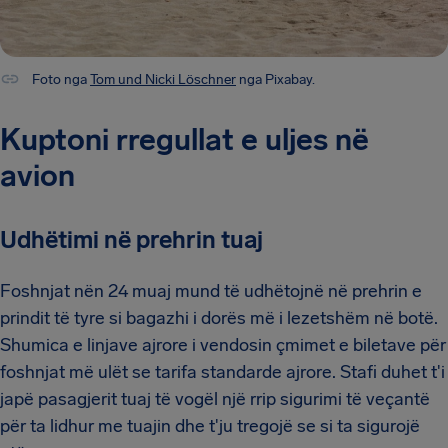
Foto nga
Tom und Nicki Löschner
nga Pixabay.
Kuptoni rregullat e uljes në
avion
Udhëtimi në prehrin tuaj
Foshnjat nën 24 muaj mund të udhëtojnë në prehrin e
prindit të tyre si bagazhi i dorës më i lezetshëm në botë.
Shumica e linjave ajrore i vendosin çmimet e biletave për
foshnjat më ulët se tarifa standarde ajrore. Stafi duhet t'i
japë pasagjerit tuaj të vogël një rrip sigurimi të veçantë
për ta lidhur me tuajin dhe t'ju tregojë se si ta sigurojë