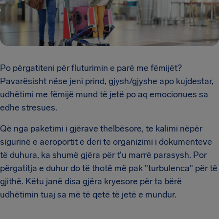
Po përgatiteni për fluturimin e parë me fëmijët?
Pavarësisht nëse jeni prind, gjysh/gjyshe apo kujdestar,
udhëtimi me fëmijë mund të jetë po aq emocionues sa
edhe stresues.
Që nga paketimi i gjërave thelbësore, te kalimi nëpër
sigurinë e aeroportit e deri te organizimi i dokumenteve
të duhura, ka shumë gjëra për t'u marrë parasysh. Por
përgatitja e duhur do të thotë më pak "turbulenca" për të
gjithë. Këtu janë disa gjëra kryesore për ta bërë
udhëtimin tuaj sa më të qetë të jetë e mundur.