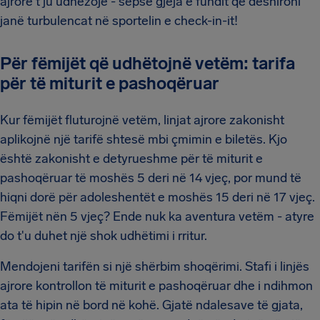
ajrore t'ju udhëzojë - sepse gjëja e fundit që dëshironi
janë turbulencat në sportelin e check-in-it!
Për fëmijët që udhëtojnë vetëm: tarifa
për të miturit e pashoqëruar
Kur fëmijët fluturojnë vetëm, linjat ajrore zakonisht
aplikojnë një tarifë shtesë mbi çmimin e biletës. Kjo
është zakonisht e detyrueshme për të miturit e
pashoqëruar të moshës 5 deri në 14 vjeç, por mund të
hiqni dorë për adoleshentët e moshës 15 deri në 17 vjeç.
Fëmijët nën 5 vjeç? Ende nuk ka aventura vetëm - atyre
do t'u duhet një shok udhëtimi i rritur.
Mendojeni tarifën si një shërbim shoqërimi. Stafi i linjës
ajrore kontrollon të miturit e pashoqëruar dhe i ndihmon
ata të hipin në bord në kohë. Gjatë ndalesave të gjata,