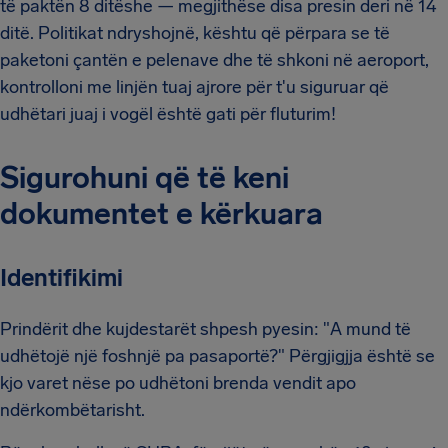
të paktën 8 ditëshe — megjithëse disa presin deri në 14
ditë. Politikat ndryshojnë, kështu që përpara se të
paketoni çantën e pelenave dhe të shkoni në aeroport,
kontrolloni me linjën tuaj ajrore për t'u siguruar që
udhëtari juaj i vogël është gati për fluturim!
Sigurohuni që të keni
dokumentet e kërkuara
Identifikimi
Prindërit dhe kujdestarët shpesh pyesin: "A mund të
udhëtojë një foshnjë pa pasaportë?" Përgjigjja është se
kjo varet nëse po udhëtoni brenda vendit apo
ndërkombëtarisht.