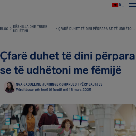
AL
KËSHILLA DHE TRUKE
BLOG
ÇFARË DUHET TË DINI PËRPARA SE TË UDHËTONI ME FËMIJË
UDHËTIMI
Çfarë duhet të dini përpara
se të udhëtoni me fëmijë
NGA JAQUELINE JUNGINGER
·
SHKRUES I PËRMBAJTJES
Përditësuar për herë të fundit më 18 mars 2025