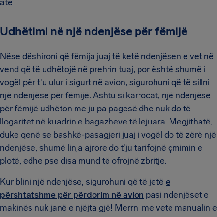
atë
Udhëtimi në një ndenjëse për fëmijë
Nëse dëshironi që fëmija juaj të ketë ndenjësen e vet në
vend që të udhëtojë në prehrin tuaj, por është shumë i
vogël për t'u ulur i sigurt në avion, sigurohuni që të sillni
një ndenjëse për fëmijë. Ashtu si karrocat, një ndenjëse
për fëmijë udhëton me ju pa pagesë dhe nuk do të
llogaritet në kuadrin e bagazheve të lejuara. Megjithatë,
duke qenë se bashkë-pasagjeri juaj i vogël do të zërë një
ndenjëse, shumë linja ajrore do t'ju tarifojnë çmimin e
plotë, edhe pse disa mund të ofrojnë zbritje.
Kur blini një ndenjëse, sigurohuni që të jetë
e
përshtatshme për përdorim në avion
pasi ndenjëset e
makinës nuk janë e njëjta gjë! Merrni me vete manualin e