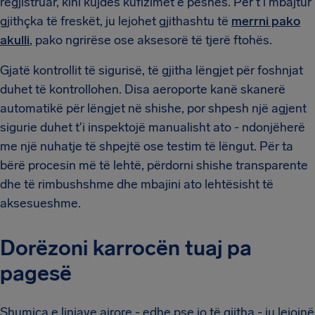
regjistruar, kini kujdes kufizimet e peshës. Për t'i mbajtur
gjithçka të freskët, ju lejohet gjithashtu të
merrni pako
akulli
, pako ngrirëse ose aksesorë të tjerë ftohës.
Gjatë kontrollit të sigurisë, të gjitha lëngjet për foshnjat
duhet të kontrollohen. Disa aeroporte kanë skanerë
automatikë për lëngjet në shishe, por shpesh një agjent
sigurie duhet t'i inspektojë manualisht ato - ndonjëherë
me një nuhatje të shpejtë ose testim të lëngut. Për ta
bërë procesin më të lehtë, përdorni shishe transparente
dhe të rimbushshme dhe mbajini ato lehtësisht të
aksesueshme.
Dorëzoni karrocën tuaj pa
pagesë
Shumica e linjave ajrore - edhe pse jo të gjitha - ju lejojnë