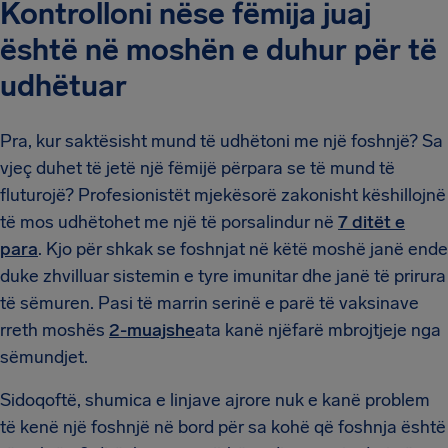
Kontrolloni nëse fëmija juaj
është në moshën e duhur për të
udhëtuar
Pra, kur saktësisht mund të udhëtoni me një foshnjë? Sa
vjeç duhet të jetë një fëmijë përpara se të mund të
fluturojë? Profesionistët mjekësorë zakonisht këshillojnë
të mos udhëtohet me një të porsalindur në
7 ditët e
para
. Kjo për shkak se foshnjat në këtë moshë janë ende
duke zhvilluar sistemin e tyre imunitar dhe janë të prirura
të sëmuren. Pasi të marrin serinë e parë të vaksinave
rreth moshës
2-muajshe
ata kanë njëfarë mbrojtjeje nga
sëmundjet.
Sidoqoftë, shumica e linjave ajrore nuk e kanë problem
të kenë një foshnjë në bord për sa kohë që foshnja është