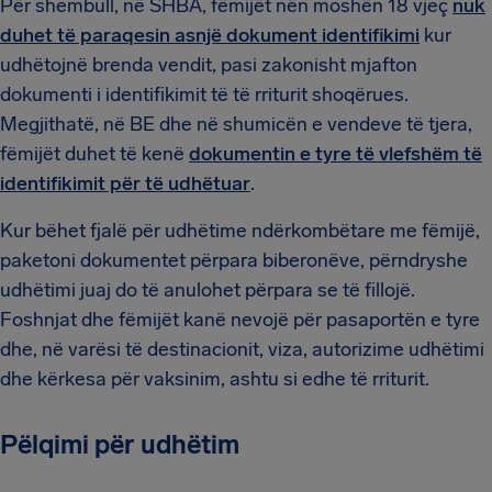
Për shembull, në SHBA, fëmijët nën moshën 18 vjeç
nuk
duhet të paraqesin asnjë dokument identifikimi
kur
udhëtojnë brenda vendit, pasi zakonisht mjafton
dokumenti i identifikimit të të rriturit shoqërues.
Megjithatë, në BE dhe në shumicën e vendeve të tjera,
fëmijët duhet të kenë
dokumentin e tyre të vlefshëm të
identifikimit për të udhëtuar
.
Kur bëhet fjalë për udhëtime ndërkombëtare me fëmijë,
paketoni dokumentet përpara biberonëve, përndryshe
udhëtimi juaj do të anulohet përpara se të fillojë.
Foshnjat dhe fëmijët kanë nevojë për pasaportën e tyre
dhe, në varësi të destinacionit, viza, autorizime udhëtimi
dhe kërkesa për vaksinim, ashtu si edhe të rriturit.
Pëlqimi për udhëtim