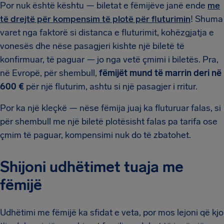
Por nuk është kështu — biletat e fëmijëve janë ende
me
të drejtë për kompensim të plotë për fluturimin
! Shuma
varet nga faktorë si distanca e fluturimit, kohëzgjatja e
vonesës dhe nëse pasagjeri kishte një biletë të
konfirmuar, të paguar — jo nga vetë çmimi i biletës. Pra,
në Evropë, për shembull,
fëmijët mund të marrin deri në
600 €
për një fluturim, ashtu si një pasagjer i rritur.
Por ka një kleçkë — nëse fëmija juaj ka fluturuar falas, si
për shembull me një biletë plotësisht falas pa tarifa ose
çmim të paguar, kompensimi nuk do të zbatohet.
Shijoni udhëtimet tuaja me
fëmijë
Udhëtimi me fëmijë ka sfidat e veta, por mos lejoni që kjo