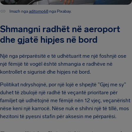
Imazh nga
aditomo68
nga Pixabay.
Shmangni radhët në aeroport
dhe gjatë hipjes në bord
Një nga përparësitë e të udhëtuarit me një foshnjë ose
një fëmijë të vogël është shmangia e radhëve në
kontrollet e sigurisë dhe hipjes në bord.
Politikat ndryshojnë, por një lojë e shpejtë "Gjej me sy"
duhet të zbulojë një radhë të veçantë prioritare për
familjet që udhëtojnë me fëmijë nën 12 vjeç, veçanërisht
nëse keni një karrocë. Nëse nuk e shihni një të tillë, mos
hezitoni të pyesni stafin për aksesin me përparësi.