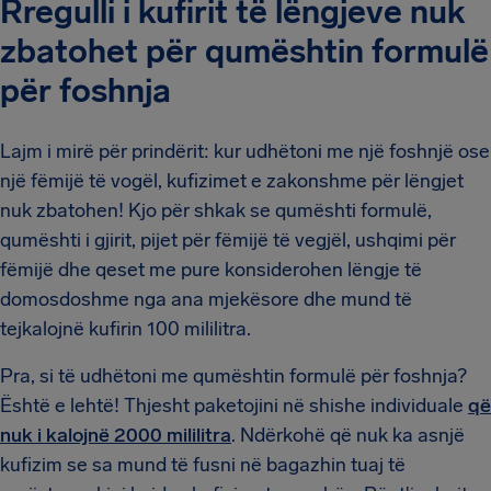
Rregulli i kufirit të lëngjeve nuk
zbatohet për qumështin formulë
për foshnja
Lajm i mirë për prindërit: kur udhëtoni me një foshnjë ose
një fëmijë të vogël, kufizimet e zakonshme për lëngjet
nuk zbatohen! Kjo për shkak se qumështi formulë,
qumështi i gjirit, pijet për fëmijë të vegjël, ushqimi për
fëmijë dhe qeset me pure konsiderohen lëngje të
domosdoshme nga ana mjekësore dhe mund të
tejkalojnë kufirin 100 mililitra.
Pra, si të udhëtoni me qumështin formulë për foshnja?
Është e lehtë! Thjesht paketojini në shishe individuale
që
nuk i kalojnë 2000 mililitra
. Ndërkohë që nuk ka asnjë
kufizim se sa mund të fusni në bagazhin tuaj të