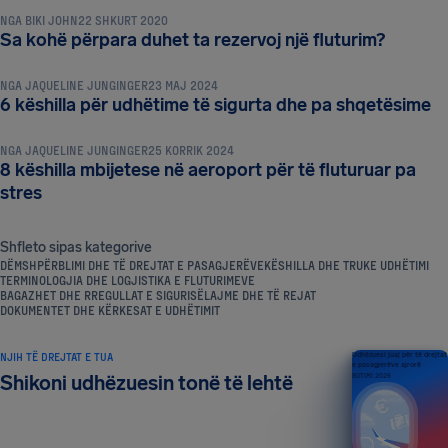
NGA
BIKI JOHN
22 SHKURT 2020
KËSHILLA DHE TRUKE UDHËTIMI
Sa kohë përpara duhet ta rezervoj një fluturim?
NGA
JAQUELINE JUNGINGER
23 MAJ 2024
KËSHILLA DHE TRUKE UDHËTIMI
6 këshilla për udhëtime të sigurta dhe pa shqetësime
NGA
JAQUELINE JUNGINGER
25 KORRIK 2024
8 këshilla mbijetese në aeroport për të fluturuar pa
stres
Shfleto sipas kategorive
DËMSHPËRBLIMI DHE TË DREJTAT E PASAGJERËVE
KËSHILLA DHE TRUKE UDHËTIMI
TERMINOLOGJIA DHE LOGJISTIKA E FLUTURIMEVE
BAGAZHET DHE RREGULLAT E SIGURISË
LAJME DHE TË REJAT
DOKUMENTET DHE KËRKESAT E UDHËTIMIT
NJIH TË DREJTAT E TUA
Udhëzuesi juaj për të drejtat
e pasagjerëve ajrorë
Shikoni udhëzuesin tonë të lehtë
BOTIMI 2026