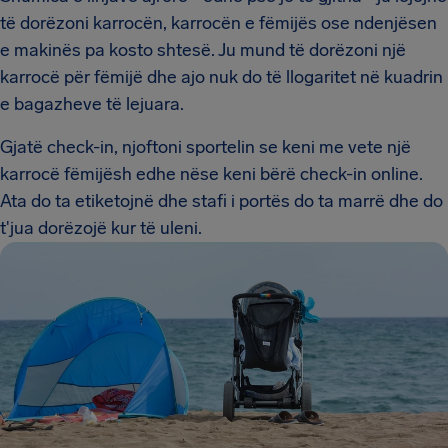
të dorëzoni karrocën, karrocën e fëmijës ose ndenjësen
e makinës pa kosto shtesë. Ju mund të dorëzoni një
karrocë për fëmijë dhe ajo nuk do të llogaritet në kuadrin
e bagazheve të lejuara.
Gjatë check-in, njoftoni sportelin se keni me vete një
karrocë fëmijësh edhe nëse keni bërë check-in online.
Ata do ta etiketojnë dhe stafi i portës do ta marrë dhe do
t'jua dorëzojë kur të uleni.