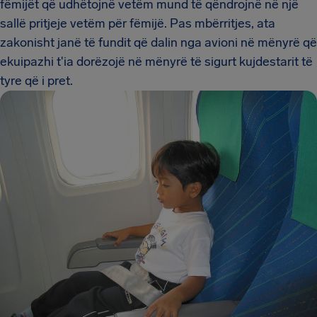
fëmijët që udhëtojnë vetëm mund të qëndrojnë në një
sallë pritjeje vetëm për fëmijë. Pas mbërritjes, ata
zakonisht janë të fundit që dalin nga avioni në mënyrë që
ekuipazhi t'ia dorëzojë në mënyrë të sigurt kujdestarit të
tyre që i pret.