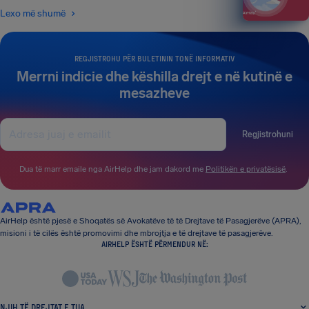
Lexo më shumë
REGJISTROHU PËR BULETININ TONË INFORMATIV
Merrni indicie dhe këshilla drejt e në kutinë e
mesazheve
Regjistrohuni
Dua të marr emaile nga AirHelp dhe jam dakord me
Politikën e privatësisë
.
AirHelp është pjesë e Shoqatës së Avokatëve të të Drejtave të Pasagjerëve (APRA),
misioni i të cilës është promovimi dhe mbrojtja e të drejtave të pasagjerëve.
AIRHELP ËSHTË PËRMENDUR NË:
NJIH TË DREJTAT E TUA