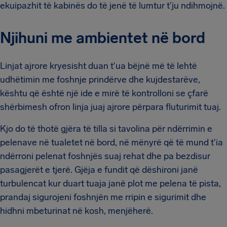
ekuipazhit të kabinës do të jenë të lumtur t'ju ndihmojnë.
Njihuni me ambientet në bord
Linjat ajrore kryesisht duan t'ua bëjnë më të lehtë
udhëtimin me foshnje prindërve dhe kujdestarëve,
kështu që është një ide e mirë të kontrolloni se çfarë
shërbimesh ofron linja juaj ajrore përpara fluturimit tuaj.
Kjo do të thotë gjëra të tilla si tavolina për ndërrimin e
pelenave në tualetet në bord, në mënyrë që të mund t'ia
ndërroni pelenat foshnjës suaj rehat dhe pa bezdisur
pasagjerët e tjerë. Gjëja e fundit që dëshironi janë
turbulencat kur duart tuaja janë plot me pelena të pista,
prandaj sigurojeni foshnjën me rripin e sigurimit dhe
hidhni mbeturinat në kosh, menjëherë.