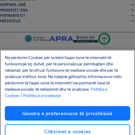
KOMPANIA JONË
PRODUKTET TONA
PARTNERITETET
MBËSHTETJE
Ne përdorim Cookies për ta bërë faqen tonë të internetit të
funksionojë siç duhet, për të personalizuar përmbajtjen dhe
SocialFacebook
SocialTwitter
SocialInstagram
SocialLinkedin
reklamat, për të ofruar funksione të mediave sociale dhe për të
analizuar trafikun tonë. Ne ndajmë gjithashtu informacione rreth
SHKARKO APLIKACIONIN TONË FALAS
përdorimit të faqes sonë të internetit me partnerët tanë të
mediave sociale, të reklamimit dhe të analizave.
Politika e
Cookies
| Politika e privatësisë
Termat dhe Kushtet
Politika e privatësisë
Kuki
Sulmi i zinxhirit të furnizimit Shai-Hulud
Qendra e preferencave të privatësisë
Tërheqja nga kontrata
Shqip
E drejta e autorit © 2026 AirHelp
Cilësimet e cookies