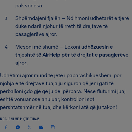
pak vonesa.
Shpërndajeni fjalën – Ndihmoni udhëtarët e tjerë
duke ndarë njohuritë rreth të drejtave të
pasagjerëve ajror.
Mësoni më shumë – Lexoni
udhëzuesin e
thjeshtë të AirHelp për të drejtat e pasagjerëve
ajror
.
Udhëtimi ajror mund të jetë i paparashikueshëm, por
njohja e të drejtave tuaja ju siguron që jeni gati të
përballoni çdo gjë që ju del përpara. Nëse fluturimi juaj
është vonuar ose anuluar, kontrolloni sot
përshtatshmërinë tuaj dhe kërkoni atë që ju takon!
NDAJENI ME MIQTË TUAJ!