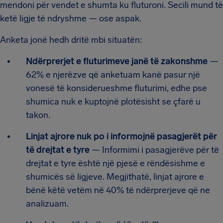
mendoni për vendet e shumta ku fluturoni. Secili mund të
ketë ligje të ndryshme — ose aspak.
Anketa jonë hedh dritë mbi situatën:
Ndërprerjet e fluturimeve janë të zakonshme
—
62% e njerëzve që anketuam kanë pasur një
vonesë të konsiderueshme fluturimi, edhe pse
shumica nuk e kuptojnë plotësisht se çfarë u
takon.
Linjat ajrore nuk po i informojnë pasagjerët për
të drejtat e tyre
— Informimi i pasagjerëve për të
drejtat e tyre është një pjesë e rëndësishme e
shumicës së ligjeve. Megjithatë, linjat ajrore e
bënë këtë vetëm në 40% të ndërprerjeve që ne
analizuam.