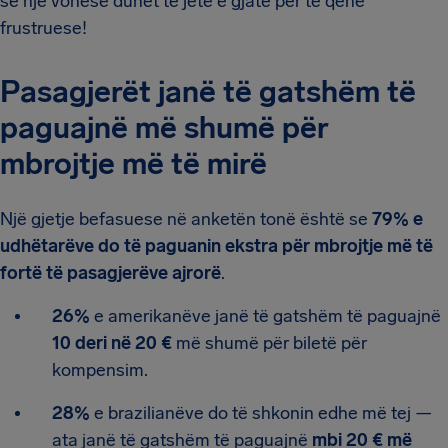
se një vonesë duhet të jetë e gjatë për të qenë
frustruese!
Pasagjerët janë të gatshëm të
paguajnë më shumë për
mbrojtje më të mirë
Një gjetje befasuese në anketën tonë është se
79% e
udhëtarëve do të paguanin ekstra për mbrojtje më të
fortë të pasagjerëve ajrorë
.
26%
e amerikanëve janë të gatshëm të paguajnë
10 deri në 20 €
më shumë për biletë për
kompensim.
28%
e brazilianëve do të shkonin edhe më tej —
ata janë të gatshëm të paguajnë
mbi 20 € më