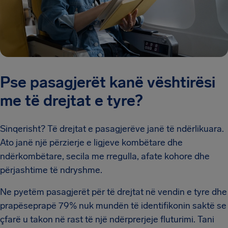
Pse pasagjerët kanë vështirësi
me të drejtat e tyre?
Sinqerisht? Të drejtat e pasagjerëve janë të ndërlikuara.
Ato janë një përzierje e ligjeve kombëtare dhe
ndërkombëtare, secila me rregulla, afate kohore dhe
përjashtime të ndryshme.
Ne pyetëm pasagjerët për të drejtat në vendin e tyre dhe
prapëseprapë 79% nuk mundën të identifikonin saktë se
çfarë u takon në rast të një ndërprerjeje fluturimi. Tani