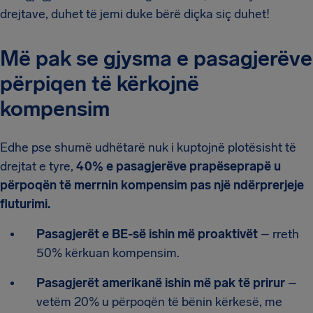
drejtave, duhet të jemi duke bërë diçka siç duhet!
Më pak se gjysma e pasagjerëve
përpiqen të kërkojnë
kompensim
Edhe pse shumë udhëtarë nuk i kuptojnë plotësisht të
drejtat e tyre,
40% e pasagjerëve prapëseprapë u
përpoqën të merrnin kompensim pas një ndërprerjeje
fluturimi.
Pasagjerët e BE-së ishin më proaktivët
– rreth
50% kërkuan kompensim.
Pasagjerët amerikanë ishin më pak të prirur
–
vetëm 20% u përpoqën të bënin kërkesë, me