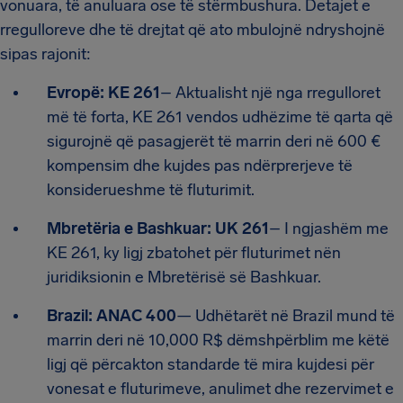
vonuara, të anuluara ose të stërmbushura. Detajet e
rregulloreve dhe të drejtat që ato mbulojnë ndryshojnë
sipas rajonit:
Evropë: KE 261
– Aktualisht një nga rregulloret
më të forta, KE 261 vendos udhëzime të qarta që
sigurojnë që pasagjerët të marrin deri në 600 €
kompensim dhe kujdes pas ndërprerjeve të
konsiderueshme të fluturimit.
Mbretëria e Bashkuar: UK 261
– I ngjashëm me
KE 261, ky ligj zbatohet për fluturimet nën
juridiksionin e Mbretërisë së Bashkuar.
Brazil: ANAC 400
— Udhëtarët në Brazil mund të
marrin deri në 10,000 R$ dëmshpërblim me këtë
ligj që përcakton standarde të mira kujdesi për
vonesat e fluturimeve, anulimet dhe rezervimet e