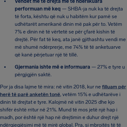
Vendet me të drejta më të ndërlikuara
performuan më keq
— SHBA-ja nuk ka të drejta
të forta, kështu që nuk u habitëm kur pamë se
udhëtarët amerikanë dinin më pak për to. Vetëm
7% e dinin në të vërtetë se për çfarë kishin të
drejtë. Për fat të keq, ata janë gjithashtu vendi me
më shumë ndërprerje, me 74% të të anketuarve
që kanë përjetuar një të tillë.
Gjermania ishte më e informuara
— 27% e tyre u
përgjigjën saktë.
Por ja disa lajme të mira: në vitin 2018, kur ne
filluam për
herë të parë anketën tonë
, vetëm 15% e udhëtarëve i
dinin të drejtat e tyre. Kalojmë në vitin 2025 dhe kjo
shifër është rritur në 21%. Mund të mos jetë një hap i
madh, por është një hap në drejtimin e duhur drejt një
ndërgjegjësimi më të mirë global. Pra, si mbrojtës të të