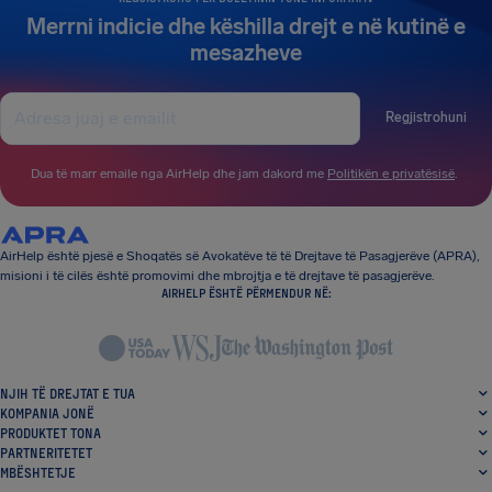
Merrni indicie dhe këshilla drejt e në kutinë e
mesazheve
Regjistrohuni
Dua të marr emaile nga AirHelp dhe jam dakord me
Politikën e privatësisë
.
AirHelp është pjesë e Shoqatës së Avokatëve të të Drejtave të Pasagjerëve (APRA),
misioni i të cilës është promovimi dhe mbrojtja e të drejtave të pasagjerëve.
AIRHELP ËSHTË PËRMENDUR NË:
NJIH TË DREJTAT E TUA
KOMPANIA JONË
PRODUKTET TONA
PARTNERITETET
MBËSHTETJE