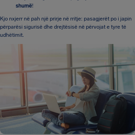
shumë
!
Kjo nxjerr në pah një prirje në rritje: pasagjerët po i japin
përparësi sigurisë dhe drejtësisë në përvojat e tyre të
udhëtimit.