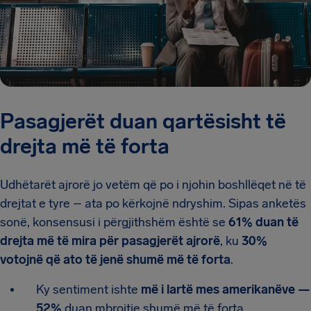
Pasagjerët duan qartësisht të
drejta më të forta
Udhëtarët ajrorë jo vetëm që po i njohin boshllëqet në të
drejtat e tyre – ata po kërkojnë ndryshim. Sipas anketës
sonë, konsensusi i përgjithshëm është se
61% duan të
drejta më të mira për pasagjerët ajrorë
, ku
30%
votojnë që ato të jenë shumë më të forta
.
Ky sentiment ishte
më i lartë mes amerikanëve —
52%
duan mbrojtje shumë më të forta.