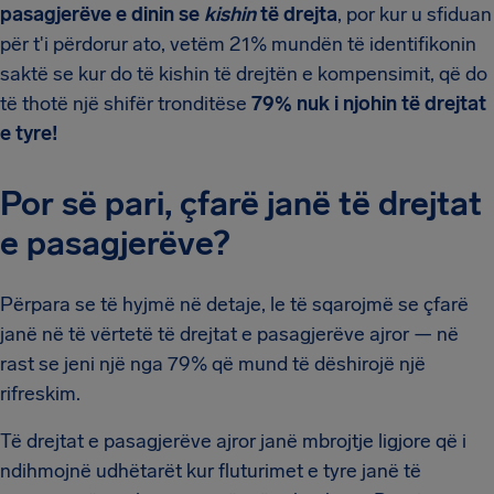
pasagjerëve e dinin se
kishin
të drejta
, por kur u sfiduan
për t'i përdorur ato, vetëm 21% mundën të identifikonin
saktë se kur do të kishin të drejtën e kompensimit, që do
të thotë një shifër tronditëse
79% nuk i njohin të drejtat
e tyre!
Por së pari, çfarë janë të drejtat
e pasagjerëve?
Përpara se të hyjmë në detaje, le të sqarojmë se çfarë
janë në të vërtetë të drejtat e pasagjerëve ajror — në
rast se jeni një nga 79% që mund të dëshirojë një
rifreskim.
Të drejtat e pasagjerëve ajror janë mbrojtje ligjore që i
ndihmojnë udhëtarët kur fluturimet e tyre janë të