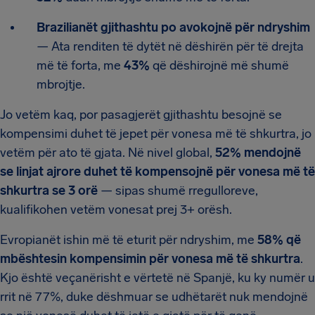
Brazilianët gjithashtu po avokojnë për ndryshim
— Ata renditen të dytët në dëshirën për të drejta
më të forta, me
43%
që dëshirojnë më shumë
mbrojtje.
Jo vetëm kaq, por pasagjerët gjithashtu besojnë se
kompensimi duhet të jepet për vonesa më të shkurtra, jo
vetëm për ato të gjata. Në nivel global,
52% mendojnë
se linjat ajrore duhet të kompensojnë për vonesa më të
shkurtra se 3 orë
— sipas shumë rregulloreve,
kualifikohen vetëm vonesat prej 3+ orësh.
Evropianët ishin më të eturit për ndryshim, me
58% që
mbështesin kompensimin për vonesa më të shkurtra
.
Kjo është veçanërisht e vërtetë në Spanjë, ku ky numër u
rrit në 77%, duke dëshmuar se udhëtarët nuk mendojnë