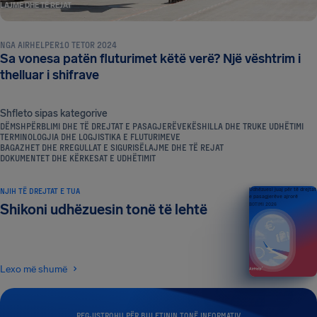
LAJME DHE TË REJAT
NGA
AIRHELPER
10 TETOR 2024
Sa vonesa patën fluturimet këtë verë? Një vështrim i
thelluar i shifrave
Shfleto sipas kategorive
DËMSHPËRBLIMI DHE TË DREJTAT E PASAGJERËVE
KËSHILLA DHE TRUKE UDHËTIMI
TERMINOLOGJIA DHE LOGJISTIKA E FLUTURIMEVE
BAGAZHET DHE RREGULLAT E SIGURISË
LAJME DHE TË REJAT
DOKUMENTET DHE KËRKESAT E UDHËTIMIT
NJIH TË DREJTAT E TUA
Udhëzuesi juaj për të drejtat
e pasagjerëve ajrorë
Shikoni udhëzuesin tonë të lehtë
BOTIMI 2026
Lexo më shumë
REGJISTROHU PËR BULETININ TONË INFORMATIV