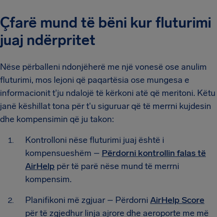
Çfarë mund të bëni kur fluturimi
juaj ndërpritet
Nëse përballeni ndonjëherë me një vonesë ose anulim
fluturimi, mos lejoni që paqartësia ose mungesa e
informacionit t'ju ndalojë të kërkoni atë që meritoni. Këtu
janë këshillat tona për t'u siguruar që të merrni kujdesin
dhe kompensimin që ju takon:
Kontrolloni nëse fluturimi juaj është i
kompensueshëm –
Përdorni kontrollin falas të
AirHelp
për të parë nëse mund të merrni
kompensim.
Planifikoni më zgjuar – Përdorni
AirHelp Score
për të zgjedhur linja ajrore dhe aeroporte me më