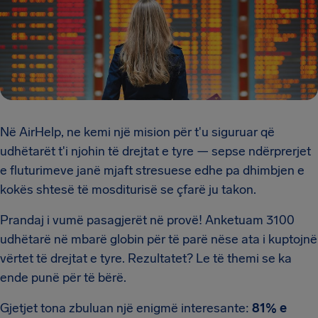
Në AirHelp, ne kemi një mision për t'u siguruar që
udhëtarët t'i njohin të drejtat e tyre — sepse ndërprerjet
e fluturimeve janë mjaft stresuese edhe pa dhimbjen e
kokës shtesë të mosditurisë se çfarë ju takon.
Prandaj i vumë pasagjerët në provë! Anketuam 3100
udhëtarë në mbarë globin për të parë nëse ata i kuptojnë
vërtet të drejtat e tyre. Rezultatet? Le të themi se ka
ende punë për të bërë.
Gjetjet tona zbuluan një enigmë interesante:
81% e