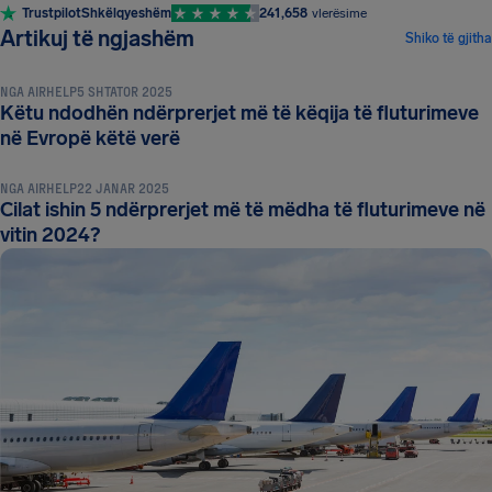
Trustpilot
Shkëlqyeshëm
241,658
vlerësime
LAJME DHE TË REJAT
Artikuj të ngjashëm
Shiko të gjitha
NGA
AIRHELP
5 SHTATOR 2025
Këtu ndodhën ndërprerjet më të këqija të fluturimeve
LAJME DHE TË REJAT
në Evropë këtë verë
NGA
AIRHELP
22 JANAR 2025
Cilat ishin 5 ndërprerjet më të mëdha të fluturimeve në
vitin 2024?