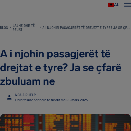
AL
LAJME DHE TË
BLOG
A I NJOHIN PASAGJERËT TË DREJTAT E TYRE? JA SE ÇFARË ZBULUAM NE
REJAT
A i njohin pasagjerët të
drejtat e tyre? Ja se çfarë
zbuluam ne
NGA AIRHELP
Përditësuar për herë të fundit më 25 mars 2025