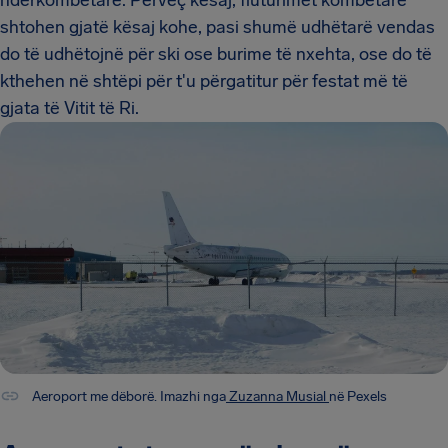
ndërkombëtarë. Përveç kësaj, fluturimet kombëtare
shtohen gjatë kësaj kohe, pasi shumë udhëtarë vendas
do të udhëtojnë për ski ose burime të nxehta, ose do të
kthehen në shtëpi për t'u përgatitur për festat më të
gjata të Vitit të Ri.
Aeroport me dëborë. Imazhi nga
Zuzanna Musial
në Pexels