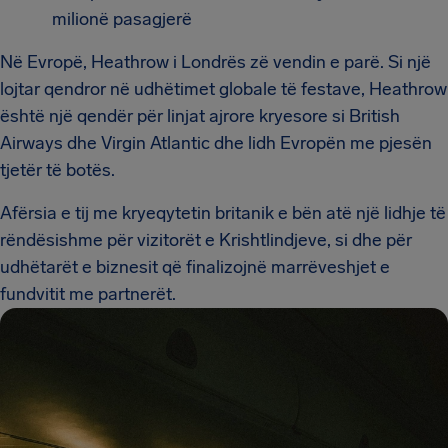
milionë pasagjerë
Në Evropë, Heathrow i Londrës zë vendin e parë. Si një
lojtar qendror në udhëtimet globale të festave, Heathrow
është një qendër për linjat ajrore kryesore si British
Airways dhe Virgin Atlantic dhe lidh Evropën me pjesën
tjetër të botës.
Afërsia e tij me kryeqytetin britanik e bën atë një lidhje të
rëndësishme për vizitorët e Krishtlindjeve, si dhe për
udhëtarët e biznesit që finalizojnë marrëveshjet e
fundvitit me partnerët.