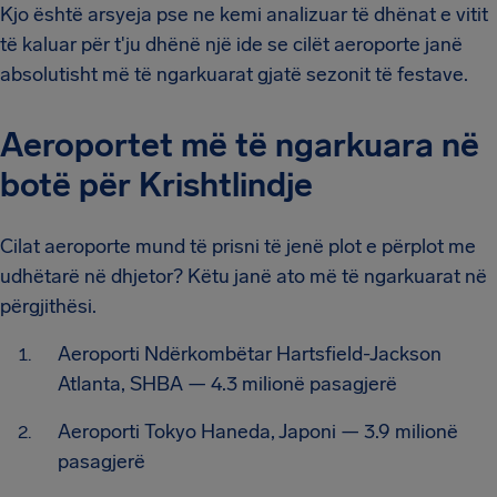
Kjo është arsyeja pse ne kemi analizuar të dhënat e vitit
të kaluar për t'ju dhënë një ide se cilët aeroporte janë
absolutisht më të ngarkuarat gjatë sezonit të festave.
Aeroportet më të ngarkuara në
botë për Krishtlindje
Cilat aeroporte mund të prisni të jenë plot e përplot me
udhëtarë në dhjetor? Këtu janë ato më të ngarkuarat në
përgjithësi.
Aeroporti Ndërkombëtar Hartsfield-Jackson
Atlanta, SHBA — 4.3 milionë pasagjerë
Aeroporti Tokyo Haneda, Japoni — 3.9 milionë
pasagjerë