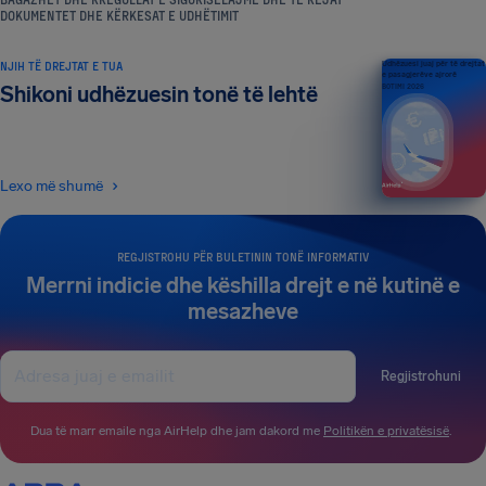
DOKUMENTET DHE KËRKESAT E UDHËTIMIT
NJIH TË DREJTAT E TUA
Udhëzuesi juaj për të drejtat
e pasagjerëve ajrorë
Shikoni udhëzuesin tonë të lehtë
BOTIMI 2026
Lexo më shumë
REGJISTROHU PËR BULETININ TONË INFORMATIV
Merrni indicie dhe këshilla drejt e në kutinë e
mesazheve
Regjistrohuni
Dua të marr emaile nga AirHelp dhe jam dakord me
Politikën e privatësisë
.