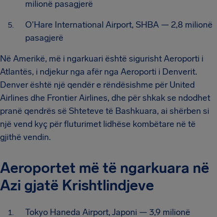
milionë pasagjerë
O'Hare International Airport, SHBA — 2,8 milionë
pasagjerë
Në Amerikë, më i ngarkuari është sigurisht Aeroporti i
Atlantës, i ndjekur nga afër nga Aeroporti i Denverit.
Denver është një qendër e rëndësishme për United
Airlines dhe Frontier Airlines, dhe për shkak se ndodhet
pranë qendrës së Shteteve të Bashkuara, ai shërben si
një vend kyç për fluturimet lidhëse kombëtare në të
gjithë vendin.
Aeroportet më të ngarkuara në
Azi gjatë Krishtlindjeve
Tokyo Haneda Airport, Japoni — 3,9 milionë