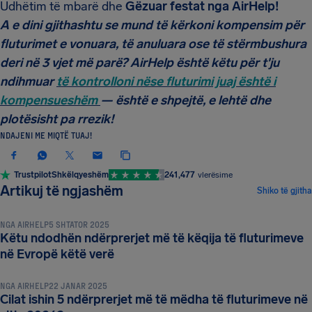
Udhëtim të mbarë dhe
Gëzuar festat nga AirHelp!
A e dini gjithashtu se mund të kërkoni kompensim për
fluturimet e vonuara, të anuluara ose të stërmbushura
deri në 3 vjet më parë? AirHelp është këtu për t'ju
ndihmuar
të kontrolloni nëse fluturimi juaj është i
kompensueshëm
— është e shpejtë, e lehtë dhe
plotësisht pa rrezik!
NDAJENI ME MIQTË TUAJ!
Trustpilot
Shkëlqyeshëm
241,477
vlerësime
LAJME DHE TË REJAT
Artikuj të ngjashëm
Shiko të gjitha
NGA
AIRHELP
5 SHTATOR 2025
Këtu ndodhën ndërprerjet më të këqija të fluturimeve
LAJME DHE TË REJAT
në Evropë këtë verë
NGA
AIRHELP
22 JANAR 2025
Cilat ishin 5 ndërprerjet më të mëdha të fluturimeve në