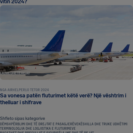
vitin 2024?
LAJME DHE TË REJAT
NGA
AIRHELPER
10 TETOR 2024
Sa vonesa patën fluturimet këtë verë? Një vështrim i
thelluar i shifrave
Shfleto sipas kategorive
DËMSHPËRBLIMI DHE TË DREJTAT E PASAGJERËVE
KËSHILLA DHE TRUKE UDHËTIMI
TERMINOLOGJIA DHE LOGJISTIKA E FLUTURIMEVE
BAGAZHET DHE RREGULLAT E SIGURISË
LAJME DHE TË REJAT