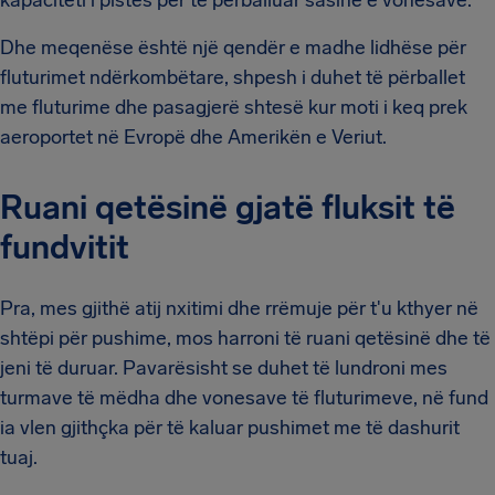
kapaciteti i pistës për të përballuar sasinë e vonesave.
Dhe meqenëse është një qendër e madhe lidhëse për
fluturimet ndërkombëtare, shpesh i duhet të përballet
me fluturime dhe pasagjerë shtesë kur moti i keq prek
aeroportet në Evropë dhe Amerikën e Veriut.
Ruani qetësinë gjatë fluksit të
fundvitit
Pra, mes gjithë atij nxitimi dhe rrëmuje për t'u kthyer në
shtëpi për pushime, mos harroni të ruani qetësinë dhe të
jeni të duruar. Pavarësisht se duhet të lundroni mes
turmave të mëdha dhe vonesave të fluturimeve, në fund
ia vlen gjithçka për të kaluar pushimet me të dashurit
tuaj.