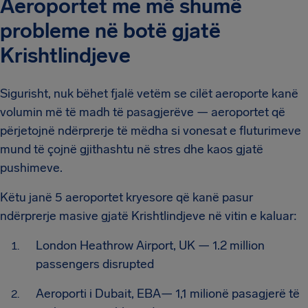
Aeroportet me më shumë
probleme në botë gjatë
Krishtlindjeve
Sigurisht, nuk bëhet fjalë vetëm se cilët aeroporte kanë
volumin më të madh të pasagjerëve — aeroportet që
përjetojnë ndërprerje të mëdha si vonesat e fluturimeve
mund të çojnë gjithashtu në stres dhe kaos gjatë
pushimeve.
Këtu janë 5 aeroportet kryesore që kanë pasur
ndërprerje masive gjatë Krishtlindjeve në vitin e kaluar:
London Heathrow Airport, UK — 1.2 million
passengers disrupted
Aeroporti i Dubait, EBA— 1,1 milionë pasagjerë të