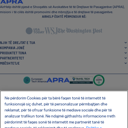
AirHelp është pjesë e Shoqatës së Avokatëve të të Drejtave të Pasagjerëve (APRA),
misioni i të cilës është promovimi dhe mbrojtja e të drejtave të pasagjerëve.
AIRHELP ËSHTË PËRMENDUR NË:
NJIH TË DREJTAT E TUA
KOMPANIA JONË
PRODUKTET TONA
PARTNERITETET
MBËSHTETJE
Ne përdorim Cookies për ta bërë faqen tonë të internetit të
funksionojë siç duhet, për të personalizuar përmbajtjen dhe
SocialFacebook
SocialTwitter
SocialInstagram
SocialLinkedin
reklamat, për të ofruar funksione të mediave sociale dhe për të
analizuar trafikun tonë. Ne ndajmë gjithashtu informacione rreth
SHKARKO APLIKACIONIN TONË FALAS
përdorimit të faqes sonë të internetit me partnerët tanë të