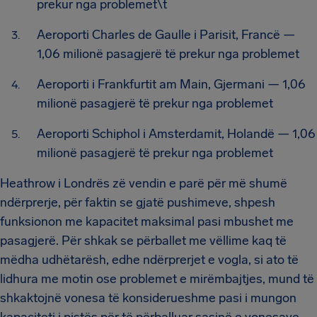
prekur nga problemet\t
Aeroporti Charles de Gaulle i Parisit, Francë —
1,06 milionë pasagjerë të prekur nga problemet
Aeroporti i Frankfurtit am Main, Gjermani — 1,06
milionë pasagjerë të prekur nga problemet
Aeroporti Schiphol i Amsterdamit, Holandë — 1,06
milionë pasagjerë të prekur nga problemet
Heathrow i Londrës zë vendin e parë për më shumë
ndërprerje, për faktin se gjatë pushimeve, shpesh
funksionon me kapacitet maksimal pasi mbushet me
pasagjerë. Për shkak se përballet me vëllime kaq të
mëdha udhëtarësh, edhe ndërprerjet e vogla, si ato të
lidhura me motin ose problemet e mirëmbajtjes, mund të
shkaktojnë vonesa të konsiderueshme pasi i mungon