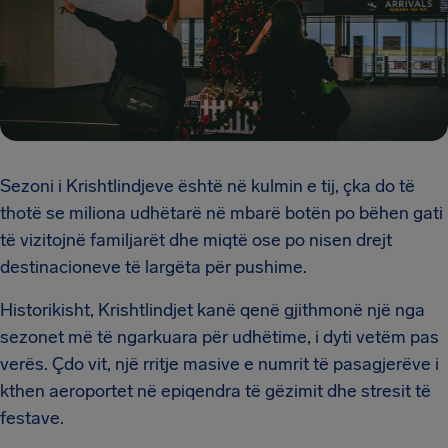
Sezoni i Krishtlindjeve është në kulmin e tij, çka do të
thotë se miliona udhëtarë në mbarë botën po bëhen gati
të vizitojnë familjarët dhe miqtë ose po nisen drejt
destinacioneve të largëta për pushime.
Historikisht, Krishtlindjet kanë qenë gjithmonë një nga
sezonet më të ngarkuara për udhëtime, i dyti vetëm pas
verës. Çdo vit, një rritje masive e numrit të pasagjerëve i
kthen aeroportet në epiqendra të gëzimit dhe stresit të
festave.