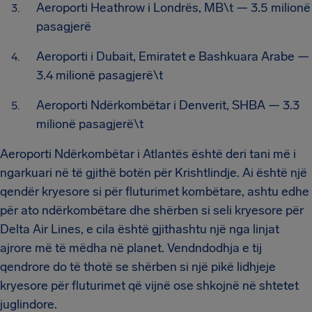
Aeroporti Heathrow i Londrës, MB\t — 3.5 milionë
pasagjerë
Aeroporti i Dubait, Emiratet e Bashkuara Arabe —
3.4 milionë pasagjerë\t
Aeroporti Ndërkombëtar i Denverit, SHBA — 3.3
milionë pasagjerë\t
Aeroporti Ndërkombëtar i Atlantës është deri tani më i
ngarkuari në të gjithë botën për Krishtlindje. Ai është një
qendër kryesore si për fluturimet kombëtare, ashtu edhe
për ato ndërkombëtare dhe shërben si seli kryesore për
Delta Air Lines, e cila është gjithashtu një nga linjat
ajrore më të mëdha në planet. Vendndodhja e tij
qendrore do të thotë se shërben si një pikë lidhjeje
kryesore për fluturimet që vijnë ose shkojnë në shtetet
juglindore.