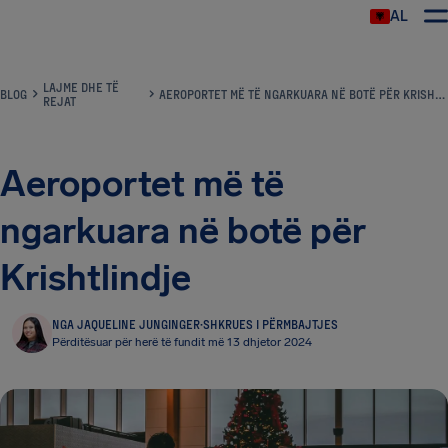
AL
LAJME DHE TË
BLOG
AEROPORTET MË TË NGARKUARA NË BOTË PËR KRISHTLINDJE
REJAT
Aeroportet më të
ngarkuara në botë për
Krishtlindje
NGA JAQUELINE JUNGINGER
·
SHKRUES I PËRMBAJTJES
Përditësuar për herë të fundit më 13 dhjetor 2024