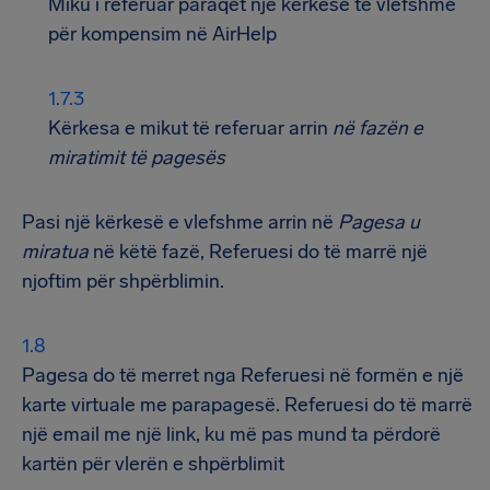
Miku i referuar paraqet një kërkesë të vlefshme
për kompensim në AirHelp
Kërkesa e mikut të referuar arrin
në fazën e
miratimit të pagesës
Pasi një kërkesë e vlefshme arrin në
Pagesa u
miratua
në këtë fazë, Referuesi do të marrë një
njoftim për shpërblimin.
Pagesa do të merret nga Referuesi në formën e një
karte virtuale me parapagesë. Referuesi do të marrë
një email me një link, ku më pas mund ta përdorë
kartën për vlerën e shpërblimit