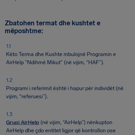
Zbatohen termat dhe kushtet e
mëposhtme:
Këto Terma dhe Kushte mbulojnë Programin e
AirHelp "Ndihmë Mikut" (në vijim, “HAF”).
Programi i referimit është i hapur për individët (në
vijim, “referuesi”).
Grupi AirHelp
(në vijim, “AirHelp”) nënkupton
AirHelp dhe çdo entitet ligjor që kontrollon ose