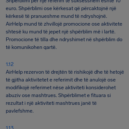
Shpërblimi për një referim të suksesshëm është 10
euro. Shpërblimi ose kërkesat që përcaktojnë një
kërkesë të pranueshme mund të ndryshojnë.
AirHelp mund të zhvillojë promocione ose aktivitete
shtesë ku mund të jepet një shpërblim më i lartë.
Promocione të tilla dhe ndryshimet në shpërblim do
të komunikohen qartë.
AirHelp rezervon të drejtën të rishikojë dhe të hetojë
të gjitha aktivitetet e referimit dhe të anulojë ose
modifikojë referimet nëse aktiviteti konsiderohet
abuziv ose mashtrues. Shpërblimet e fituara si
rezultat i një aktiviteti mashtrues janë të
pavlefshme.