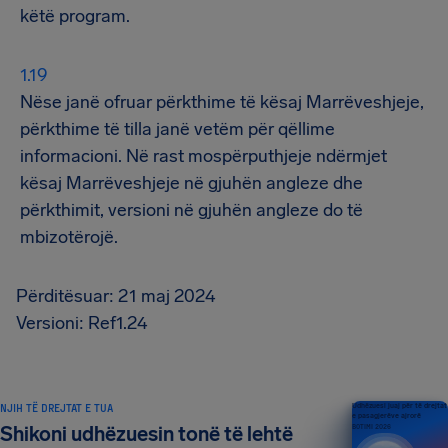
këtë program.
Nëse janë ofruar përkthime të kësaj Marrëveshjeje,
përkthime të tilla janë vetëm për qëllime
informacioni. Në rast mospërputhjeje ndërmjet
kësaj Marrëveshjeje në gjuhën angleze dhe
përkthimit, versioni në gjuhën angleze do të
mbizotërojë.
Përditësuar: 21 maj 2024
Versioni: Ref1.24
NJIH TË DREJTAT E TUA
Udhëzuesi juaj për të drejtat
e pasagjerëve ajrorë
Shikoni udhëzuesin tonë të lehtë
BOTIMI 2026