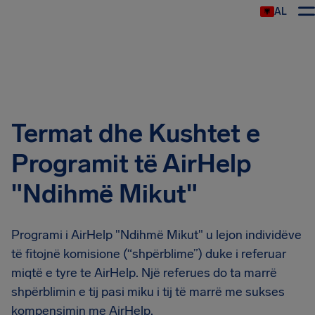
AL
Termat dhe Kushtet e
Programit të AirHelp
"Ndihmë Mikut"
Programi i AirHelp "Ndihmë Mikut" u lejon individëve
të fitojnë komisione (“shpërblime”) duke i referuar
miqtë e tyre te AirHelp. Një referues do ta marrë
shpërblimin e tij pasi miku i tij të marrë me sukses
kompensimin me AirHelp.