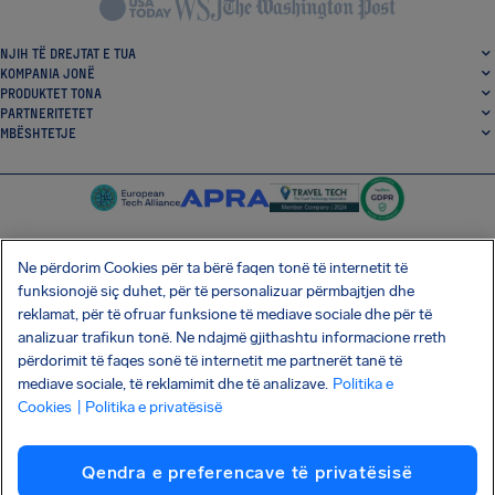
NJIH TË DREJTAT E TUA
KOMPANIA JONË
PRODUKTET TONA
PARTNERITETET
MBËSHTETJE
Ne përdorim Cookies për ta bërë faqen tonë të internetit të
funksionojë siç duhet, për të personalizuar përmbajtjen dhe
SocialFacebook
SocialTwitter
SocialInstagram
SocialLinkedin
reklamat, për të ofruar funksione të mediave sociale dhe për të
analizuar trafikun tonë. Ne ndajmë gjithashtu informacione rreth
SHKARKO APLIKACIONIN TONË FALAS
përdorimit të faqes sonë të internetit me partnerët tanë të
mediave sociale, të reklamimit dhe të analizave.
Politika e
Cookies
| Politika e privatësisë
Termat dhe Kushtet
Politika e privatësisë
Kuki
Sulmi i zinxhirit të furnizimit Shai-Hulud
Qendra e preferencave të privatësisë
Tërheqja nga kontrata