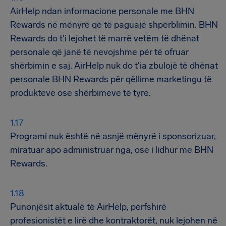
AirHelp ndan informacione personale me BHN
Rewards në mënyrë që të paguajë shpërblimin. BHN
Rewards do t'i lejohet të marrë vetëm të dhënat
personale që janë të nevojshme për të ofruar
shërbimin e saj. AirHelp nuk do t'ia zbulojë të dhënat
personale BHN Rewards për qëllime marketingu të
produkteve ose shërbimeve të tyre.
Programi nuk është në asnjë mënyrë i sponsorizuar,
miratuar apo administruar nga, ose i lidhur me BHN
Rewards.
Punonjësit aktualë të AirHelp, përfshirë
profesionistët e lirë dhe kontraktorët, nuk lejohen në