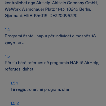
kontrollohet nga AirHelp. AirHelp Germany GmbH,
WeWork Warschauer Platz 11-13, 10245 Berlin,
Gjermani, HRB 196015, DE320095320.
Programi është i hapur për individët e moshës 18
vjeç e lart.
Për t'u bërë referues në programin HAF të AirHelp,
referuesi duhet
Të regjistrohet në program, dhe