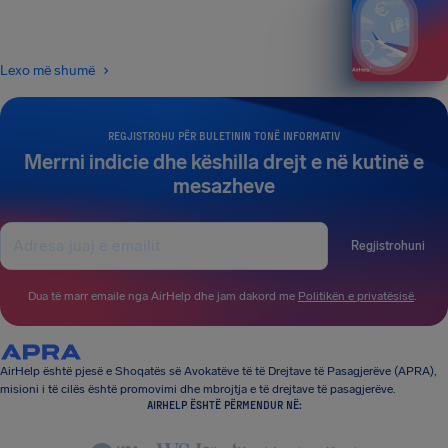
Lexo më shumë
REGJISTROHU PËR BULETININ TONË INFORMATIV
Merrni indicie dhe këshilla drejt e në kutinë e
mesazheve
Regjistrohuni
Dua të marr emaile nga AirHelp dhe jam dakord me
Politikën e privatësisë
.
AirHelp është pjesë e Shoqatës së Avokatëve të të Drejtave të Pasagjerëve (APRA),
misioni i të cilës është promovimi dhe mbrojtja e të drejtave të pasagjerëve.
AIRHELP ËSHTË PËRMENDUR NË: