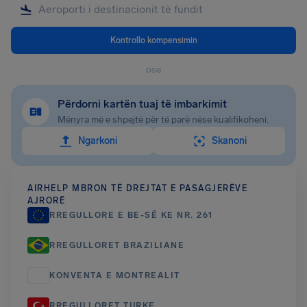
Kontrollo kompensimin
ose
Përdorni kartën tuaj të imbarkimit
Mënyra më e shpejtë për të parë nëse kualifikoheni.
Ngarkoni
Skanoni
AIRHELP MBRON TË DREJTAT E PASAGJERËVE
AJRORË
RREGULLORE E BE-SË KE NR. 261
RREGULLORET BRAZILIANE
KONVENTA E MONTREALIT
RREGULLORET TURKE