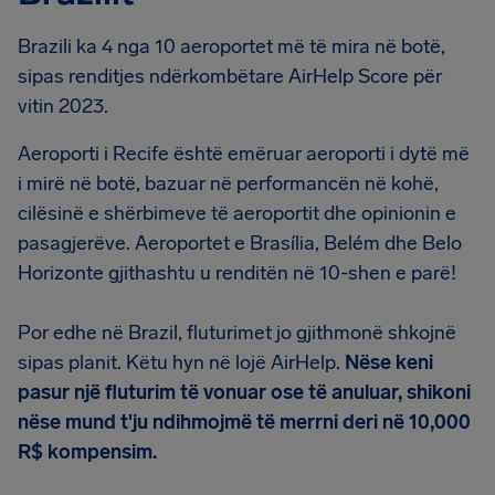
Brazili ka 4 nga 10 aeroportet më të mira në botë,
sipas renditjes ndërkombëtare AirHelp Score për
vitin 2023.
Aeroporti i Recife është emëruar aeroporti i dytë më
i mirë në botë, bazuar në performancën në kohë,
cilësinë e shërbimeve të aeroportit dhe opinionin e
pasagjerëve. Aeroportet e Brasília, Belém dhe Belo
Horizonte gjithashtu u renditën në 10-shen e parë!
Por edhe në Brazil, fluturimet jo gjithmonë shkojnë
sipas planit. Këtu hyn në lojë AirHelp.
Nëse keni
pasur një fluturim të vonuar ose të anuluar, shikoni
nëse mund t'ju ndihmojmë të merrni deri në 10,000
R$ kompensim.