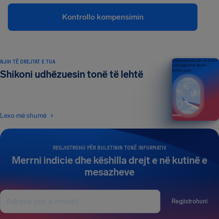
Kontrollo kompensimin
NJIH TË DREJTAT E TUA
Udhëzuesi juaj për të drejtat
e pasagjerëve ajrorë
Shikoni udhëzuesin tonë të lehtë
BOTIMI 2026
Lexo më shumë
REGJISTROHU PËR BULETININ TONË INFORMATIV
Merrni indicie dhe këshilla drejt e në kutinë e
mesazheve
Regjistrohuni