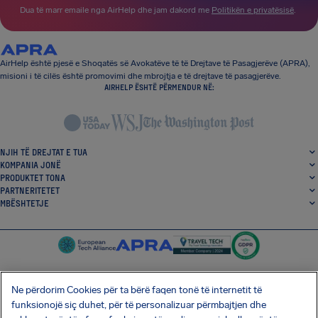
Dua të marr emaile nga AirHelp dhe jam dakord me
Politikën e privatësisë
.
AirHelp është pjesë e Shoqatës së Avokatëve të të Drejtave të Pasagjerëve (APRA),
misioni i të cilës është promovimi dhe mbrojtja e të drejtave të pasagjerëve.
AIRHELP ËSHTË PËRMENDUR NË:
NJIH TË DREJTAT E TUA
KOMPANIA JONË
PRODUKTET TONA
PARTNERITETET
MBËSHTETJE
Ne përdorim Cookies për ta bërë faqen tonë të internetit të
funksionojë siç duhet, për të personalizuar përmbajtjen dhe
SocialFacebook
SocialTwitter
SocialInstagram
SocialLinkedin