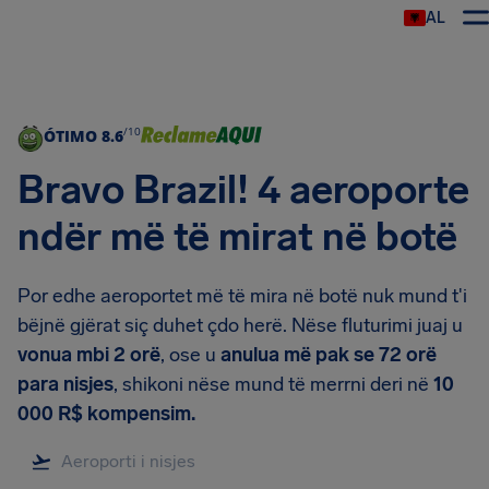
AL
/10
ÓTIMO
8.6
Bravo Brazil! 4 aeroporte
ndër më të mirat në botë
Por edhe aeroportet më të mira në botë nuk mund t'i
bëjnë gjërat siç duhet çdo herë. Nëse fluturimi juaj u
vonua mbi 2 orë
, ose u
anulua më pak se 72 orë
para nisjes
, shikoni nëse mund të merrni deri në
10
000 R$ kompensim.