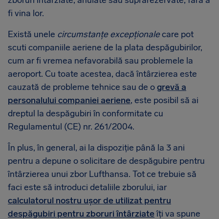
zboruri întârziate, anulate sau suprarezervate, fără a
fi vina lor.
Există unele
circumstanțe excepționale
care pot
scuti companiile aeriene de la plata despăgubirilor,
cum ar fi vremea nefavorabilă sau problemele la
aeroport. Cu toate acestea, dacă întârzierea este
cauzată de probleme tehnice sau de o
grevă a
personalului companiei aeriene
, este posibil să ai
dreptul la despăgubiri în conformitate cu
Regulamentul (CE) nr. 261/2004.
În plus, în general, ai la dispoziție până la 3 ani
pentru a depune o solicitare de despăgubire pentru
întârzierea unui zbor Lufthansa. Tot ce trebuie să
faci este să introduci detaliile zborului, iar
calculatorul nostru ușor de utilizat pentru
despăgubiri pentru zboruri întârziate
îți va spune