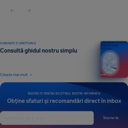
CUNOAȘTE-ȚI DREPTURILE
Ghidul tău pentru drepturile
pasagerilor aerieni
Consultă ghidul nostru simplu
EDIȚIA 2026
Citește mai mult
ÎNSCRIE-TE PENTRU BULETINUL NOSTRU INFORMATIV
Obține sfaturi și recomandări direct în inbox
Înscrie-te