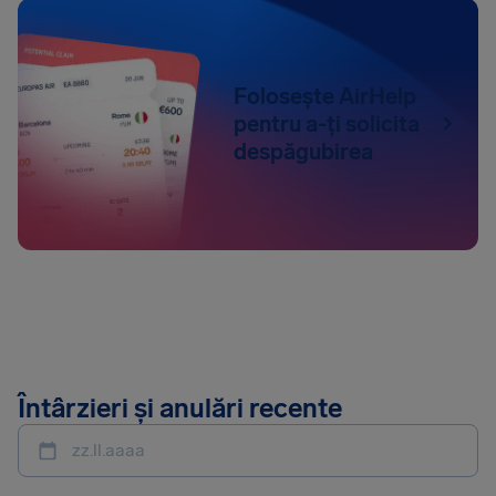
Folosește AirHelp
pentru a-ți solicita
despăgubirea
Întârzieri și anulări recente
zz.ll.aaaa