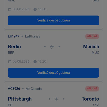
MUC
DRS
05.08.2026
16:20
Verifică despăgubirea
•
LH1947
Lufthansa
ANULAT
Berlin
Munich
•
•
BER
MUC
05.08.2026
16:20
Verifică despăgubirea
•
AC8926
Air Canada
ANULAT
Pittsburgh
Toronto
•
•
PIT
YYZ