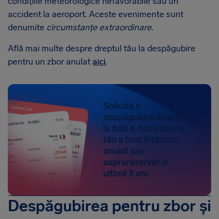
condițiile meteorologice nefavorabile sau un
accident la aeroport. Aceste evenimente sunt
denumite
circumstanțe extraordinare
.
Află mai multe despre dreptul tău la despăgubire
pentru un zbor anulat
aici
.
Solicită o
despăgubire de până
la 600 € dacă zborul
tău a fost întârziat,
anulat sau
suprarezervat în
ultimii 3 ani.
Despăgubirea pentru zbor și