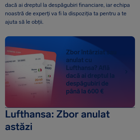
dacă ai dreptul la despăgubiri financiare, iar echipa
noastră de experți va fi la dispoziția ta pentru a te
ajuta să le obții.
Zbor întârziat sau
anulat cu
Lufthansa? Află
dacă ai dreptul la
despăgubiri de
până la 600 €
Lufthansa: Zbor anulat
astăzi