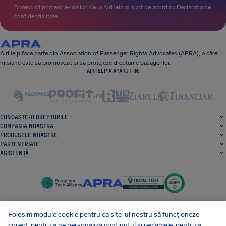
Doresc să primesc e-mailuri de la AirHelp și sunt de acord cu
Declarația de
confidențialitate
.
AirHelp face parte din Association of Passenger Rights Advocates (APRA), a cărei
misiune este să promoveze și să protejeze drepturile pasagerilor.
AIRHELP A APĂRUT ÎN:
CUNOAȘTE-ȚI DREPTURILE
COMPANIA NOASTRĂ
PRODUSELE NOASTRE
PARTENERIATE
ASISTENȚĂ
Folosim module cookie pentru ca site-ul nostru să funcționeze
corect, pentru a ne personaliza conținutul și reclamele, pentru a
SocialFacebook
SocialTwitter
SocialInstagram
SocialLinkedin