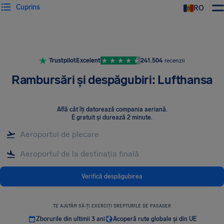
Cuprins
RO
AirHelp
Trustpilot
Excelent
241.504
recenzii
Rambursări și despăgubiri: Lufthansa
Află cât îți datorează compania aeriană
.
E gratuit și durează 2 minute.
Verifică despăgubirea
TE AJUTĂM SĂ-ȚI EXERCIȚI DREPTURILE DE PASAGER
Zborurile din ultimii 3 ani
Acoperă rute globale și din UE