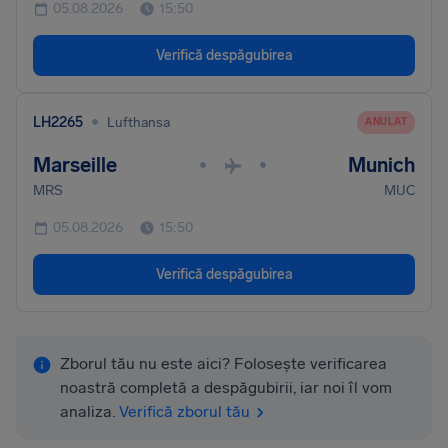
05.08.2026
15:50
Verifică despăgubirea
•
LH2265
Lufthansa
ANULAT
Marseille
Munich
•
•
MRS
MUC
05.08.2026
15:50
Verifică despăgubirea
Zborul tău nu este aici? Folosește verificarea
noastră completă a despăgubirii, iar noi îl vom
analiza.
Verifică zborul tău