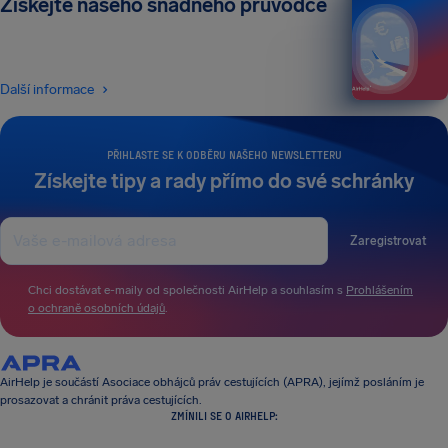
Získejte našeho snadného průvodce
Další informace
PŘIHLASTE SE K ODBĚRU NAŠEHO NEWSLETTERU
Získejte tipy a rady přímo do své schránky
Zaregistrovat
Chci dostávat e-maily od společnosti AirHelp a souhlasím s
Prohlášením
o ochraně osobních údajů
.
AirHelp je součástí Asociace obhájců práv cestujících (APRA), jejímž posláním je
prosazovat a chránit práva cestujících.
ZMÍNILI SE O AIRHELP: