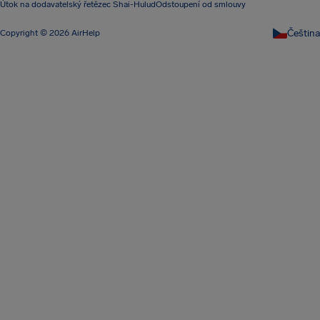
Útok na dodavatelský řetězec Shai-Hulud
Odstoupení od smlouvy
Čeština
Copyright © 2026 AirHelp