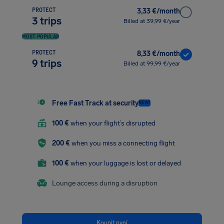
PROTECT
3,33 €/month
3 trips
Billed at 39,99 €/year
MOST POPULAR
PROTECT
8,33 €/month
9 trips
Billed at 99,99 €/year
Free Fast Track at security
NEW!
100 €
when your flight’s disrupted
200 €
when you miss a connecting flight
100 €
when your luggage is lost or delayed
Lounge access during a disruption
Koupit nyní