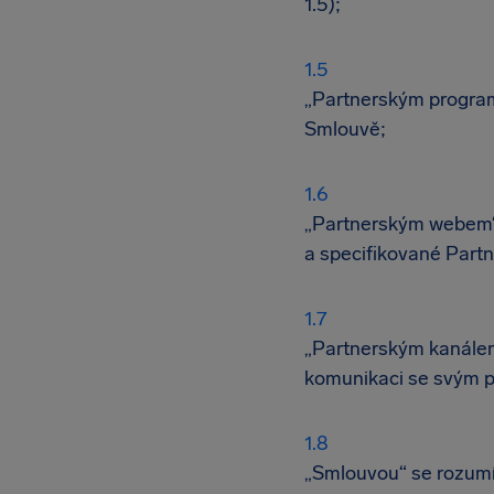
1.5);
„Partnerským program
Smlouvě;
„Partnerským webem“
a specifikované Partn
„Partnerským kanálem
komunikaci se svým pu
„Smlouvou“ se rozum