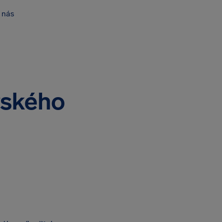
 nás
rského