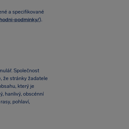
ené a specifikované
chodni-podminky/
).
mulář. Společnost
, že stránky žadatele
bsahu, který je
ý, hanlivý, obscénní
rasy, pohlaví,