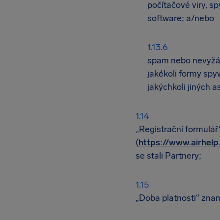
počítačové viry, s
software; a/nebo
spam nebo nevyžá
jakékoli formy sp
jakýchkoli jiných 
„Registrační formulář
(
https://www.airhel
se stali Partnery;
„Doba platnosti“ zna