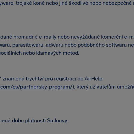
pyware, trojské koně nebo jiné škodlivé nebo nebezpečné 
dané hromadné e-maily nebo nevyžádané komerční e-ma
ywaru, parasitewaru, adwaru nebo podobného softwaru ne
asociálních nebo klamavých metod.
“ znamená trychtýř pro registraci do AirHelp
p.com/cs/partnersky-program/
), který uživatelům umožň
mená dobu platnosti Smlouvy;