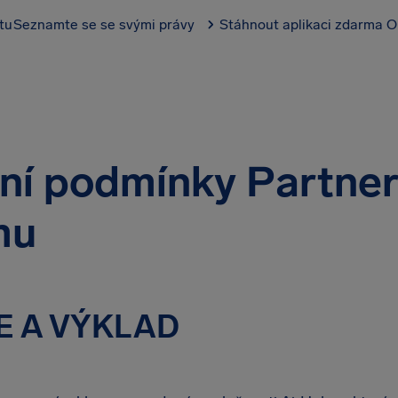
tu
Seznamte se se svými právy
Stáhnout aplikaci zdarma
O
ní podmínky Partne
mu
CE A VÝKLAD