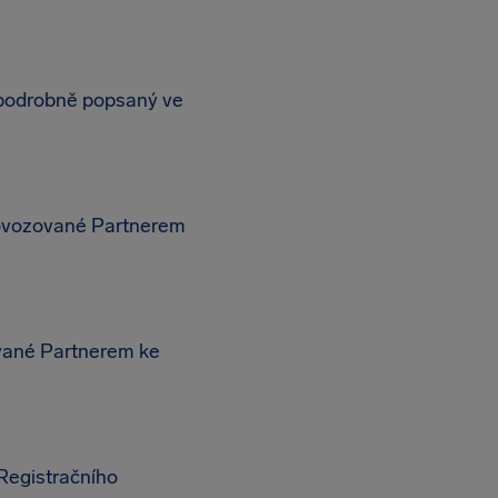
 podrobně popsaný ve
rovozované Partnerem
ívané Partnerem ke
Registračního