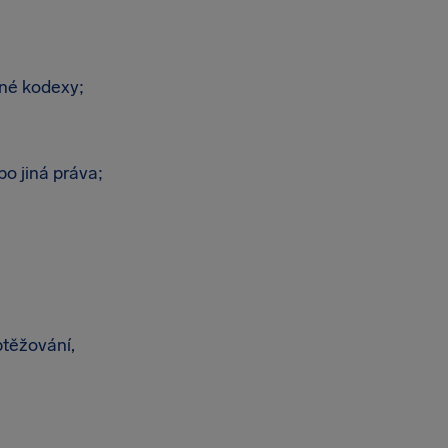
zné kodexy;
bo jiná práva;
btěžování,