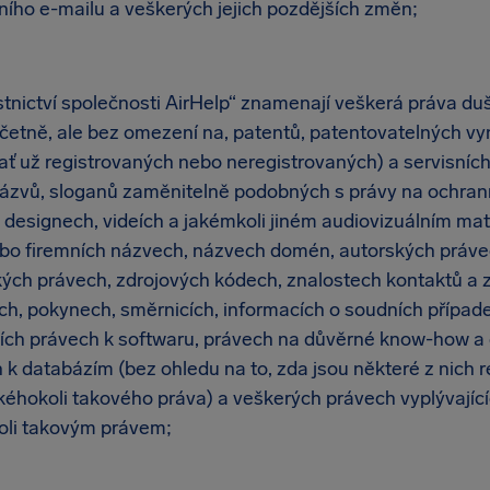
ího e-mailu a veškerých jejich pozdějších změn;
tnictví společnosti AirHelp“ znamenají veškerá práva duš
včetně, ale bez omezení na, patentů, patentovatelných vy
ť už registrovaných nebo neregistrovaných) a servisních
ázvů, sloganů zaměnitelně podobných s právy na ochra
 designech, videích a jakémkoli jiném audiovizuálním mate
bo firemních názvech, názvech domén, autorských právec
kých právech, zdrojových kódech, znalostech kontaktů a 
h, pokynech, směrnicích, informacích o soudních případe
ších právech k softwaru, právech na důvěrné know-how a
 k databázím (bez ohledu na to, zda jsou některé z nich r
akéhokoli takového práva) a veškerých právech vyplývající
koli takovým právem;