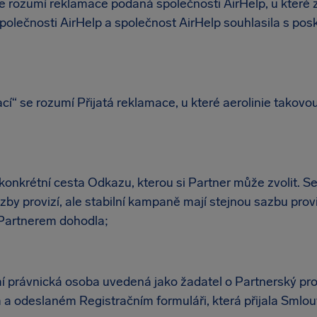
se rozumí reklamace podaná společnosti AirHelp, u které z
olečnosti AirHelp a společnost AirHelp souhlasila s pos
í“ se rozumí Přijatá reklamace, u které aerolinie takovou
konkrétní cesta Odkazu, kterou si Partner může zvolit. 
zby provizí, ale stabilní kampaně mají stejnou sazbu provi
 Partnerem dohodla;
í právnická osoba uvedená jako žadatel o Partnerský pr
a odeslaném Registračním formuláři, která přijala Smlouv