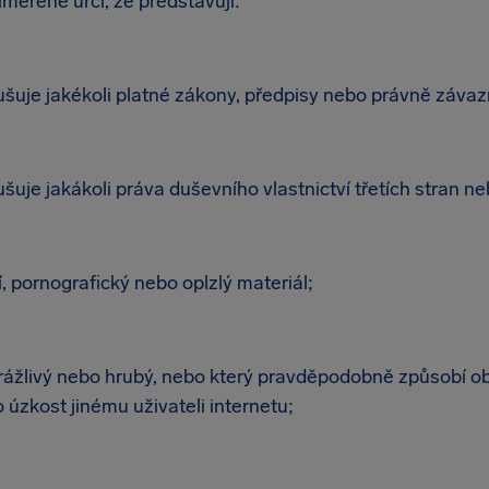
iměřeně určí, že představují:
rušuje jakékoli platné zákony, předpisy nebo právně záva
ušuje jakákoli práva duševního vlastnictví třetích stran ne
, pornografický nebo oplzlý materiál;
 urážlivý nebo hrubý, nebo který pravděpodobně způsobí o
 úzkost jinému uživateli internetu;