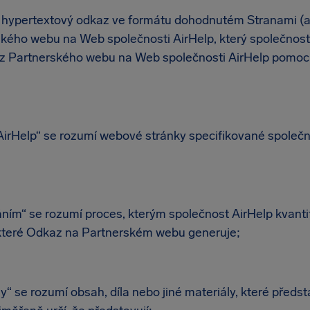
hypertextový odkaz ve formátu dohodnutém Stranami (ať
ského webu na Web společnosti AirHelp, který společnos
 z Partnerského webu na Web společnosti AirHelp pomocí
rHelp“ se rozumí webové stránky specifikované společno
ím“ se rozumí proces, kterým společnost AirHelp kvantif
, které Odkaz na Partnerském webu generuje;
“ se rozumí obsah, díla nebo jiné materiály, které předst