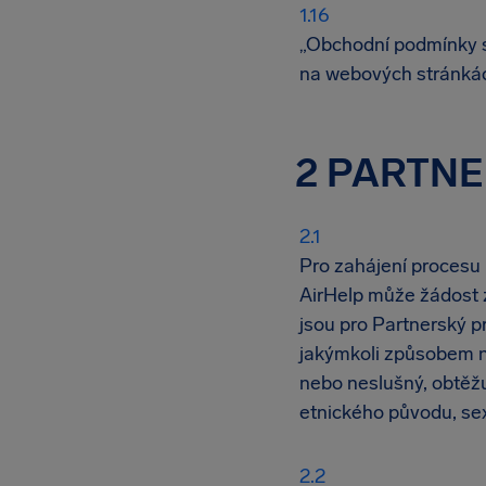
„Obchodní podmínky s
na webových stránkác
2 PARTN
Pro zahájení procesu 
AirHelp může žádost 
jsou pro Partnerský p
jakýmkoli způsobem ne
nebo neslušný, obtěžuj
etnického původu, sex