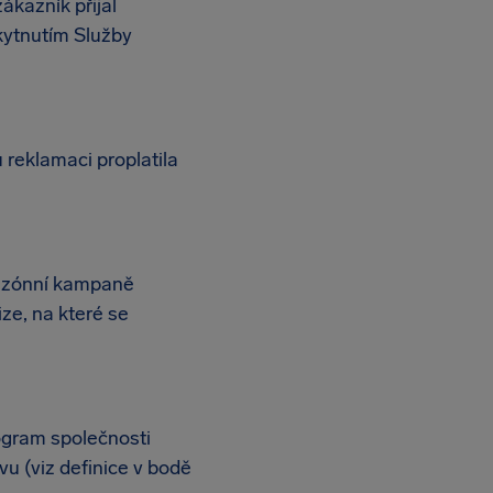
ákazník přijal
kytnutím Služby
 reklamaci proplatila
Sezónní kampaně
ze, na které se
ogram společnosti
u (viz definice v bodě