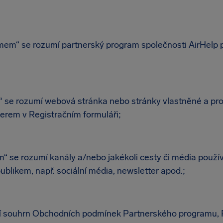
em“ se rozumí partnerský program společnosti AirHelp
 se rozumí webová stránka nebo stránky vlastněné a p
erem v Registračním formuláři;
“ se rozumí kanály a/nebo jakékoli cesty či média použ
blikem, např. sociální média, newsletter apod.;
í souhrn Obchodních podmínek Partnerského programu, 