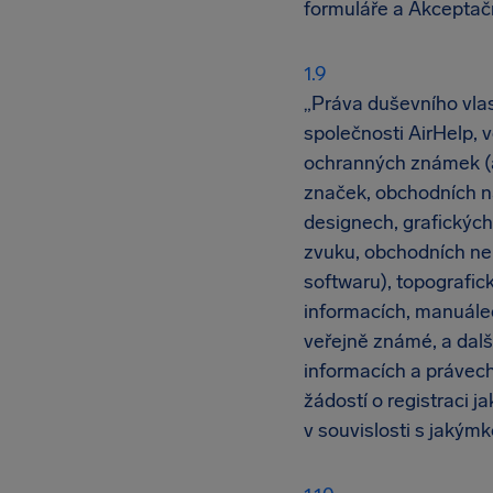
formuláře a Akceptačn
„Práva duševního vlas
společnosti AirHelp, 
ochranných známek (a
značek, obchodních n
designech, grafických
zvuku, obchodních ne
softwaru), topografic
informacích, manuálec
veřejně známé, a dal
informacích a právech
žádostí o registraci j
v souvislosti s jakým