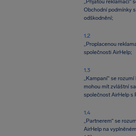
„Přijatou reklamací“ 
Obchodní podmínky sp
odškodnění;
„Proplacenou reklamac
společnosti AirHelp;
„Kampaní“ se rozumí 
mohou mít zvláštní sa
společnost AirHelp s
„Partnerem“ se rozum
AirHelp na vyplněném 