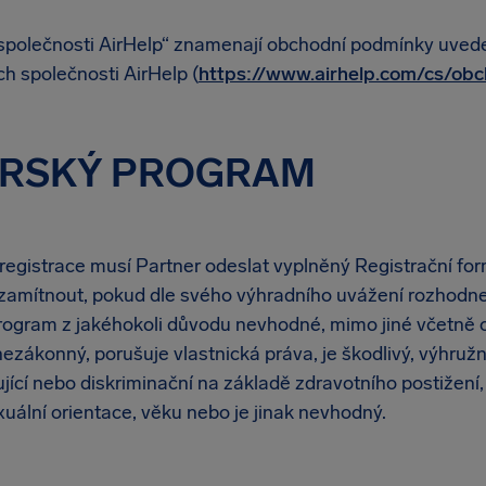
polečnosti AirHelp“ znamenají obchodní podmínky uved
h společnosti AirHelp (
https://www.airhelp.com/cs/ob
ERSKÝ PROGRAM
registrace musí Partner odeslat vyplněný Registrační for
zamítnout, pokud dle svého výhradního uvážení rozhodne
rogram z jakéhokoli důvodu nevhodné, mimo jiné včetně o
zákonný, porušuje vlastnická práva, je škodlivý, výhružn
ící nebo diskriminační na základě zdravotního postižení, 
uální orientace, věku nebo je jinak nevhodný.