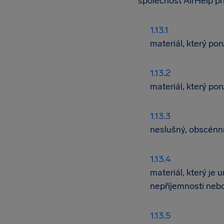
společnost AirHelp př
materiál, který po
materiál, který por
neslušný, obscénní
materiál, který je
nepříjemnosti nebo