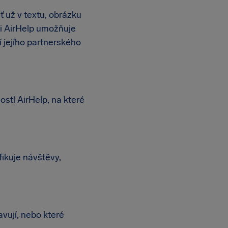
 už v textu, obrázku
ti AirHelp umožňuje
 jejího partnerského
stí AirHelp, na které
ikuje návštěvy,
avují, nebo které