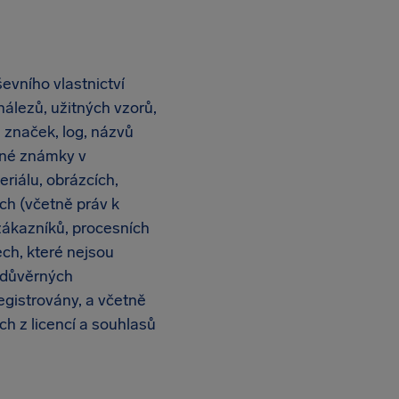
evního vlastnictví
nálezů, užitných vzorů,
 značek, log, názvů
nné známky v
riálu, obrázcích,
h (včetně práv k
zákazníků, procesních
ch, které nejsou
 důvěrných
egistrovány, a včetně
ch z licencí a souhlasů