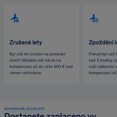
Zrušené lety
Zpoždění l
Byl váš let zrušen na poslední
Pokud byl váš 
chvíli? Můžete mít nárok na
než 3 hodiny, z
kompenzaci až do výše 600 € nad
naši odborníci
rámec refundace.
kompenzaci až 
NEVYHRAJEME, NEZAPLATÍTE
Dostanete zaplaceno vy,