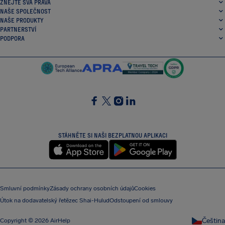
ZNEJTE SVÁ PRÁVA
NAŠE SPOLEČNOST
NAŠE PRODUKTY
PARTNERSTVÍ
PODPORA
SocialFacebook
SocialTwitter
SocialInstagram
SocialLinkedin
STÁHNĚTE SI NAŠI BEZPLATNOU APLIKACI
Smluvní podmínky
Zásady ochrany osobních údajů
Cookies
Útok na dodavatelský řetězec Shai-Hulud
Odstoupení od smlouvy
Čeština
Copyright © 2026 AirHelp