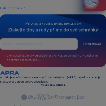
Další informace
PŘIHLASTE SE K ODBĚRU NAŠEHO NEWSLETTERU
Získejte tipy a rady přímo do své schránky
Zaregistrovat
Chci dostávat e-maily od společnosti AirHelp a souhlasím s
Prohlášením
o ochraně osobních údajů
.
AirHelp je součástí Asociace obhájců práv cestujících (APRA), jejímž posláním je
prosazovat a chránit práva cestujících.
ZMÍNILI SE O AIRHELP: