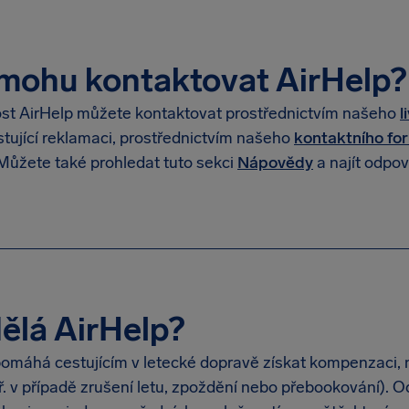
mohu kontaktovat AirHelp?
st AirHelp můžete kontaktovat prostřednictvím našeho
l
stující reklamaci, prostřednictvím našeho
kontaktního fo
 Můžete také prohledat tuto sekci
Nápovědy
a najít odpov
ělá AirHelp?
pomáhá cestujícím v letecké dopravě získat kompenzaci, n
př. v případě zrušení letu, zpoždění nebo přebookování).