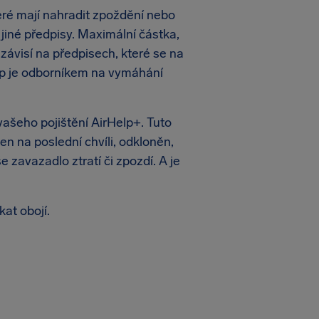
teré mají nahradit zpoždění nebo
jiné předpisy. Maximální částka,
 závisí na předpisech, které se na
elp je odborníkem na vymáhání
ašeho pojištění AirHelp+. Tuto
en na poslední chvíli, odkloněn,
 zavazadlo ztratí či zpozdí. A je
at obojí.