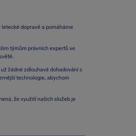
h v letecké dopravě a pomáháme
našim týmům právních expertů ve
světě.
 už žádné zdlouhavé dohadování s
ernější technologie, abychom
ená, že využití našich služeb je