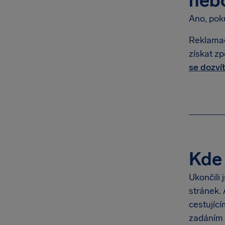
neb
Ano, pok
Reklamac
získat z
se dozví
Kde 
Ukončili 
stránek. 
cestující
zadáním 