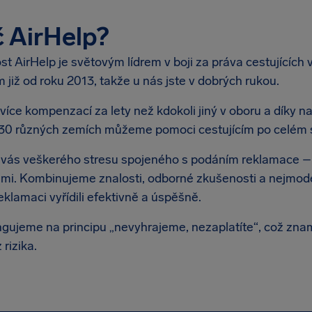
 AirHelp?
st AirHelp je světovým lídrem v boji za práva cestujícíc
m již od roku 2013, takže u nás jste v dobrých rukou.
více kompenzací za lety než kdokoli jiný v oboru a díky 
 30 různých zemích můžeme pomoci cestujícím po celém 
vás veškerého stresu spojeného s podáním reklamace –
ami. Kombinujeme znalosti, odborné zkušenosti a nejmod
klamaci vyřídili efektivně a úspěšně.
ngujeme na principu „nevyhrajeme, nezaplatíte“, což znam
 rizika.