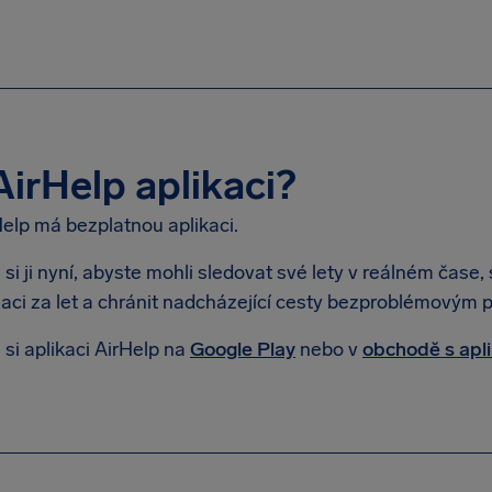
irHelp aplikaci?
Help má bezplatnou aplikaci.
si ji nyní, abyste mohli sledovat své lety v reálném čase
ci za let a chránit nadcházející cesty bezproblémovým p
si aplikaci AirHelp na
Google Play
nebo v
obchodě s apl