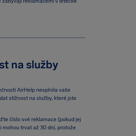
se zabývají reklamacemi v letecké
st na služby
ečností AirHelp nesplnila vaše
t stížnost na služby, které jste
te číslo své reklamace (pokud jej
i mohou trvat až 30 dní, protože