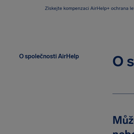
Získejte kompenzaci
AirHelp+ ochrana le
O společnosti AirHelp
O s
Může