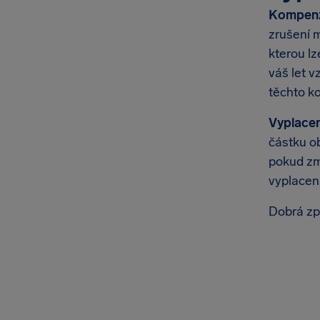
Kompenz
zrušení m
kterou lz
váš let v
těchto k
Vyplace
částku ob
pokud zme
vyplacen
Dobrá zp