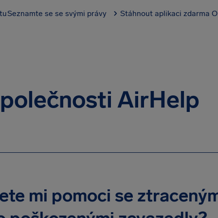
tu
Seznamte se se svými právy
Stáhnout aplikaci zdarma
O
polečnosti AirHelp
te mi pomoci se ztraceným