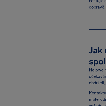
cestující
dopravě.
Jak 
spol
Nejprve n
očekávání
obdrželi,
Kontaktu
máte k di
vyžadují