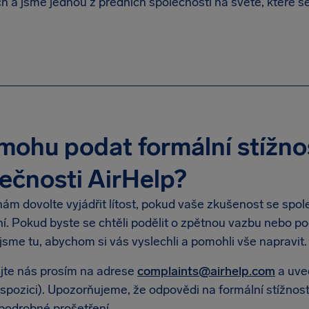
ch a jsme jednou z předních společností na světě, které 
mohu podat formální stížno
ečnosti AirHelp?
ám dovolte vyjádřit lítost, pokud vaše zkušenost se spol
. Pokud byste se chtěli podělit o zpětnou vazbu nebo poda
 jsme tu, abychom si vás vyslechli a pomohli vše napravit.
jte nás prosím na adrese
complaints@airhelp.com
a uveď
spozici). Upozorňujeme, že odpovědi na formální stížnost
 podrobné prošetření.