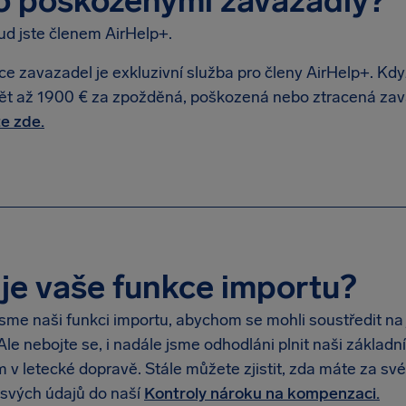
o poškozenými zavazadly?
ud jste členem AirHelp+.
e zavazadel je exkluzivní služba pro členy AirHelp+. Kd
pět až 1900 € za zpožděná, poškozená nebo ztracená zav
te zde.
je vaše funkce importu?
jsme naši funkci importu, abychom se mohli soustředit na
Ale nebojte se, i nadále jsme odhodláni plnit naši základ
m v letecké dopravě. Stále můžete zjistit, zda máte za sv
svých údajů do naší
Kontroly nároku na kompenzaci.