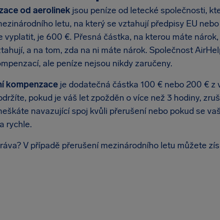
ace od aerolinek
jsou peníze od letecké společnosti, k
ezinárodního letu, na který se vztahují předpisy EU nebo 
e vyplatit, je 600 €. Přesná částka, na kterou máte nárok,
ztahují, a na tom, zda na ni máte nárok. Společnost AirH
ompenzací, ale peníze nejsou nikdy zaručeny.
ní kompenzace
je dodatečná částka 100 € nebo 200 € z v
držíte, pokud je váš let zpožděn o více než 3 hodiny, zruš
škáte navazující spoj kvůli přerušení nebo pokud se vaše
a rychle.
ráva? V případě přerušení mezinárodního letu můžete získ