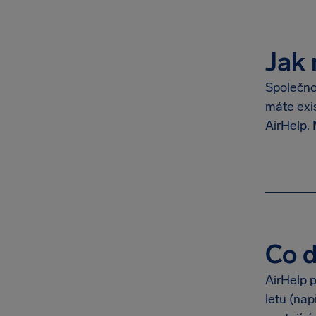
Jak 
Společno
máte exi
AirHelp.
Co d
AirHelp 
letu (na