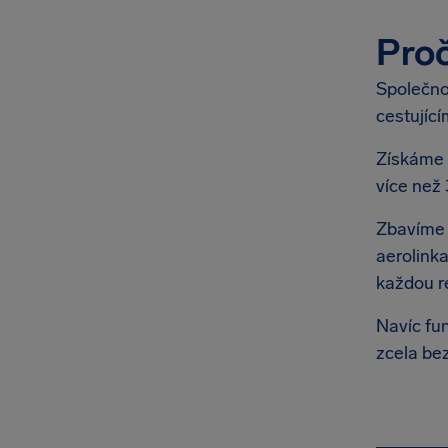
Proč
Společno
cestující
Získáme 
více než
Zbavíme 
aerolink
každou re
Navíc fu
zcela bez