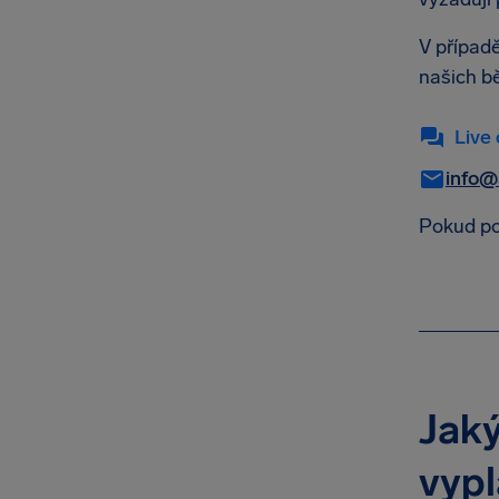
V případ
našich b
Live
info@
Pokud po
Jaký
vyp