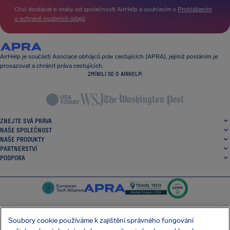
Chci dostávat e-maily od společnosti AirHelp a souhlasím s
Prohlášením
o ochraně osobních údajů
.
AirHelp je součástí Asociace obhájců práv cestujících (APRA), jejímž posláním je
prosazovat a chránit práva cestujících.
ZMÍNILI SE O AIRHELP:
ZNEJTE SVÁ PRÁVA
NAŠE SPOLEČNOST
NAŠE PRODUKTY
PARTNERSTVÍ
PODPORA
Soubory cookie používáme k zajištění správného fungování