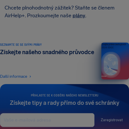
Chcete plnohodnotný zážitek? Staňte se členem
AirHelp+. Prozkoumejte naše
plány
.
SEZNAMTE SE SE SVÝMI PRÁVY
Znejte práva cestujících
2026 EDICE
Získejte našeho snadného průvodce
Další informace
PŘIHLASTE SE K ODBĚRU NAŠEHO NEWSLETTERU
Získejte tipy a rady přímo do své schránky
Zaregistrovat