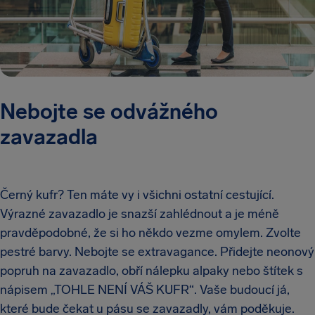
Nebojte se odvážného
zavazadla
Černý kufr? Ten máte vy i všichni ostatní cestující.
Výrazné zavazadlo je snazší zahlédnout a je méně
pravděpodobné, že si ho někdo vezme omylem. Zvolte
pestré barvy. Nebojte se extravagance. Přidejte neonový
popruh na zavazadlo, obří nálepku alpaky nebo štítek s
nápisem „TOHLE NENÍ VÁŠ KUFR“. Vaše budoucí já,
které bude čekat u pásu se zavazadly, vám poděkuje.