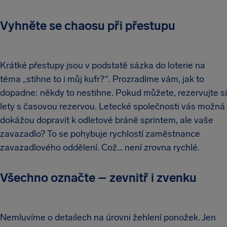
Vyhněte se chaosu při přestupu
Krátké přestupy jsou v podstatě sázka do loterie na
téma „stihne to i můj kufr?“. Prozradíme vám, jak to
dopadne: někdy to nestihne. Pokud můžete, rezervujte si
lety s časovou rezervou. Letecké společnosti vás možná
dokážou dopravit k odletové bráně sprintem, ale vaše
zavazadlo? To se pohybuje rychlostí zaměstnance
zavazadlového oddělení. Což… není zrovna rychlé.
Všechno označte – zevnitř i zvenku
Nemluvíme o detailech na úrovni žehlení ponožek. Jen