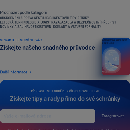
Procházet podle kategorií
ODŠKODNĚNÍ A PRÁVA CESTUJÍCÍCH
CESTOVNÍ TIPY A TRIKY
LETECKÁ TERMINOLOGIE A LOGISTIKA
ZAVAZADLA A BEZPEČNOSTNÍ PŘEDPISY
NOVINKY A ZAJÍMAVOSTI
CESTOVNÍ DOKLADY A VSTUPNÍ FORMALITY
SEZNAMTE SE SE SVÝMI PRÁVY
Znejte práva cestujících
2026 EDICE
Získejte našeho snadného průvodce
Další informace
PŘIHLASTE SE K ODBĚRU NAŠEHO NEWSLETTERU
Získejte tipy a rady přímo do své schránky
Zaregistrovat