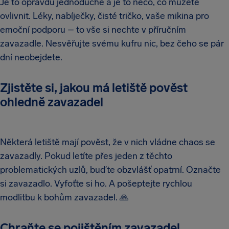
Je to opravdu jednoduché a je to něco, co můžete
ovlivnit. Léky, nabíječky, čisté tričko, vaše mikina pro
emoční podporu – to vše si nechte v příručním
zavazadle. Nesvěřujte svému kufru nic, bez čeho se pár
dní neobejdete.
Zjistěte si, jakou má letiště pověst
ohledně zavazadel
Některá letiště mají pověst, že v nich vládne chaos se
zavazadly. Pokud letíte přes jeden z těchto
problematických uzlů, buďte obzvlášť opatrní. Označte
si zavazadlo. Vyfoťte si ho. A pošeptejte rychlou
modlitbu k bohům zavazadel.
🙏
Chraňte se pojištěním zavazadel