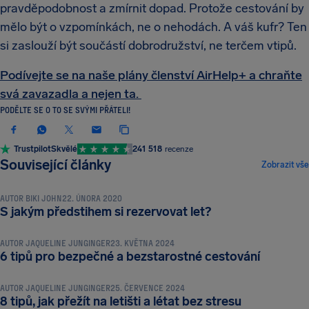
pravděpodobnost a zmírnit dopad. Protože cestování by
mělo být o vzpomínkách, ne o nehodách. A váš kufr? Ten
si zaslouží být součástí dobrodružství, ne terčem vtipů.
Podívejte se na naše plány členství AirHelp+ a chraňte
svá zavazadla a nejen ta.
PODĚLTE SE O TO SE SVÝMI PŘÁTELI!
Trustpilot
Skvělé
241 518
recenze
CESTOVNÍ TIPY A TRIKY
Související články
Zobrazit vše
AUTOR
BIKI JOHN
22. ÚNORA 2020
CESTOVNÍ TIPY A TRIKY
S jakým předstihem si rezervovat let?
AUTOR
JAQUELINE JUNGINGER
23. KVĚTNA 2024
CESTOVNÍ TIPY A TRIKY
6 tipů pro bezpečné a bezstarostné cestování
AUTOR
JAQUELINE JUNGINGER
25. ČERVENCE 2024
8 tipů, jak přežít na letišti a létat bez stresu