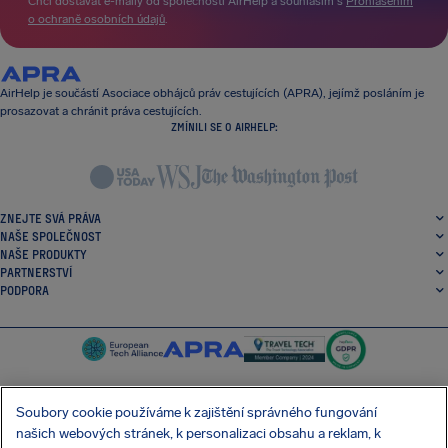
Chci dostávat e-maily od společnosti AirHelp a souhlasím s
Prohlášením
o ochraně osobních údajů
.
AirHelp je součástí Asociace obhájců práv cestujících (APRA), jejímž posláním je
prosazovat a chránit práva cestujících.
ZMÍNILI SE O AIRHELP:
ZNEJTE SVÁ PRÁVA
NAŠE SPOLEČNOST
NAŠE PRODUKTY
PARTNERSTVÍ
PODPORA
Soubory cookie používáme k zajištění správného fungování
našich webových stránek, k personalizaci obsahu a reklam, k
SocialFacebook
SocialTwitter
SocialInstagram
SocialLinkedin