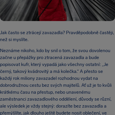
Jak často se ztrácejí zavazadla? Pravděpodobně častěji,
než si myslíte.
Neznáme nikoho, kdo by snil o tom, že svou dovolenou
začne u přepážky pro ztracená zavazadla a bude
popisovat kufr, který vypadá jako všechny ostatní: „Je
černý, takový kvádrovitý a má kolečka.“ A přesto se
každý rok miliony zavazadel rozhodnou vydat na
dobrodružnou cestu bez svých majitelů. Ať už je to kvůli
krátkému času na přestup, nebo unavenému
zaměstnanci zavazadlového oddělení, důvody se různí,
ale výsledek je vždy stejný: dorazíte bez zavazadla a
přemýšlíte, jak dlouho ještě budete nosit oblečení, ve