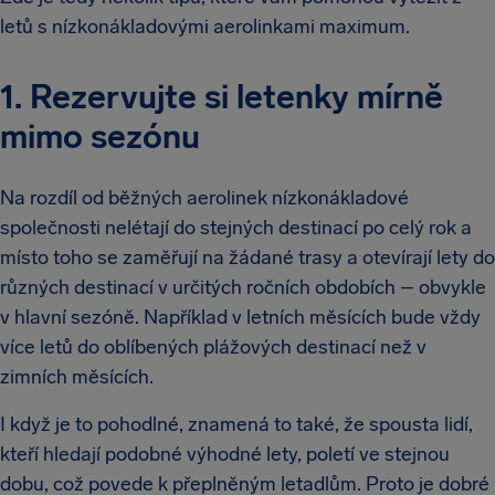
letů s nízkonákladovými aerolinkami maximum.
1. Rezervujte si letenky mírně
mimo sezónu
Na rozdíl od běžných aerolinek nízkonákladové
společnosti nelétají do stejných destinací po celý rok a
místo toho se zaměřují na žádané trasy a otevírají lety do
různých destinací v určitých ročních obdobích – obvykle
v hlavní sezóně. Například v letních měsících bude vždy
více letů do oblíbených plážových destinací než v
zimních měsících.
I když je to pohodlné, znamená to také, že spousta lidí,
kteří hledají podobné výhodné lety, poletí ve stejnou
dobu, což povede k přeplněným letadlům. Proto je dobré