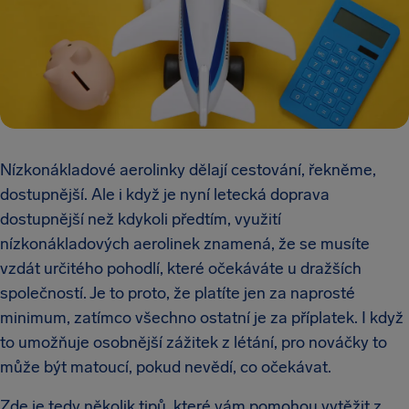
Nízkonákladové aerolinky dělají cestování, řekněme,
dostupnější. Ale i když je nyní letecká doprava
dostupnější než kdykoli předtím, využití
nízkonákladových aerolinek znamená, že se musíte
vzdát určitého pohodlí, které očekáváte u dražších
společností. Je to proto, že platíte jen za naprosté
minimum, zatímco všechno ostatní je za příplatek. I když
to umožňuje osobnější zážitek z létání, pro nováčky to
může být matoucí, pokud nevědí, co očekávat.
Zde je tedy několik tipů, které vám pomohou vytěžit z