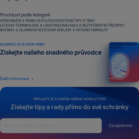
Procházet podle kategorií
ODŠKODNĚNÍ A PRÁVA CESTUJÍCÍCH
CESTOVNÍ TIPY A TRIKY
LETECKÁ TERMINOLOGIE A LOGISTIKA
ZAVAZADLA A BEZPEČNOSTNÍ PŘEDPISY
NOVINKY A ZAJÍMAVOSTI
CESTOVNÍ DOKLADY A VSTUPNÍ FORMALITY
SEZNAMTE SE SE SVÝMI PRÁVY
Znejte práva cestujících
2026 EDICE
Získejte našeho snadného průvodce
Další informace
PŘIHLASTE SE K ODBĚRU NAŠEHO NEWSLETTERU
Získejte tipy a rady přímo do své schránky
Zaregistrovat