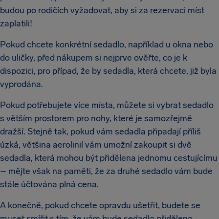
budou po rodičích vyžadovat, aby si za rezervaci míst
zaplatili!
Pokud chcete konkrétní sedadlo, například u okna nebo
do uličky, před nákupem si nejprve ověřte, co je k
dispozici, pro případ, že by sedadla, která chcete, již byla
vyprodána.
Pokud potřebujete více místa, můžete si vybrat sedadlo
s větším prostorem pro nohy, které je samozřejmě
dražší. Stejně tak, pokud vám sedadla připadají příliš
úzká, většina aerolinií vám umožní zakoupit si dvě
sedadla, která mohou být přidělena jednomu cestujícímu
– mějte však na paměti, že za druhé sedadlo vám bude
stále účtována plná cena.
A konečně, pokud chcete opravdu ušetřit, budete se
muset smířit s tím, že vám bude sedadlo přiděleno