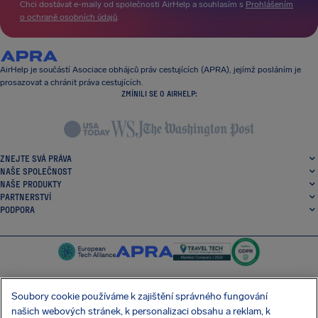
Chci dostávat e-maily od společnosti AirHelp a souhlasím s
Prohlášením
o ochraně osobních údajů
.
AirHelp je součástí Asociace obhájců práv cestujících (APRA), jejímž posláním je
prosazovat a chránit práva cestujících.
ZMÍNILI SE O AIRHELP:
ZNEJTE SVÁ PRÁVA
NAŠE SPOLEČNOST
NAŠE PRODUKTY
PARTNERSTVÍ
PODPORA
Soubory cookie používáme k zajištění správného fungování
našich webových stránek, k personalizaci obsahu a reklam, k
SocialFacebook
SocialTwitter
SocialInstagram
SocialLinkedin