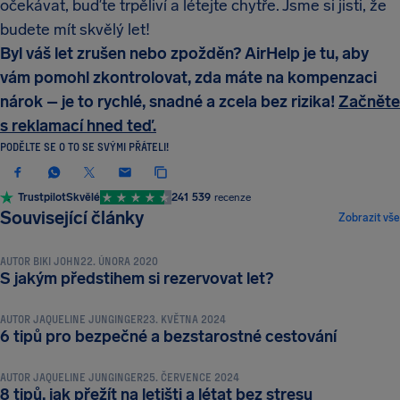
očekávat, buďte trpěliví a létejte chytře. Jsme si jisti, že
budete mít skvělý let!
Byl váš let zrušen nebo zpožděn? AirHelp je tu, aby
vám pomohl zkontrolovat, zda máte na kompenzaci
nárok – je to rychlé, snadné a zcela bez rizika!
Začněte
s reklamací hned teď.
PODĚLTE SE O TO SE SVÝMI PŘÁTELI!
Trustpilot
Skvělé
241 539
recenze
CESTOVNÍ TIPY A TRIKY
Související články
Zobrazit vše
AUTOR
BIKI JOHN
22. ÚNORA 2020
CESTOVNÍ TIPY A TRIKY
S jakým předstihem si rezervovat let?
AUTOR
JAQUELINE JUNGINGER
23. KVĚTNA 2024
CESTOVNÍ TIPY A TRIKY
6 tipů pro bezpečné a bezstarostné cestování
AUTOR
JAQUELINE JUNGINGER
25. ČERVENCE 2024
8 tipů, jak přežít na letišti a létat bez stresu