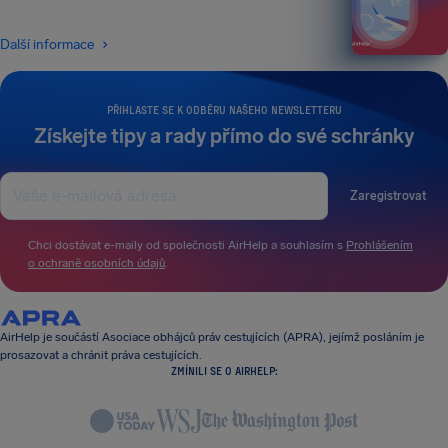
Další informace
PŘIHLASTE SE K ODBĚRU NAŠEHO NEWSLETTERU
Získejte tipy a rady přímo do své schránky
Zaregistrovat
Chci dostávat e-maily od společnosti AirHelp a souhlasím s
Prohlášením
o ochraně osobních údajů
.
AirHelp je součástí Asociace obhájců práv cestujících (APRA), jejímž posláním je
prosazovat a chránit práva cestujících.
ZMÍNILI SE O AIRHELP: