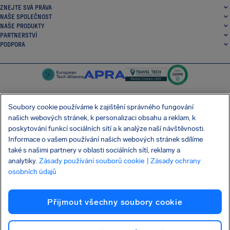
ZNEJTE SVÁ PRÁVA
NAŠE SPOLEČNOST
NAŠE PRODUKTY
PARTNERSTVÍ
PODPORA
Soubory cookie používáme k zajištění správného fungování
našich webových stránek, k personalizaci obsahu a reklam, k
SocialFacebook
SocialTwitter
SocialInstagram
SocialLinkedin
poskytování funkcí sociálních sítí a k analýze naší návštěvnosti.
Informace o vašem používání našich webových stránek sdílíme
STÁHNĚTE SI NAŠI BEZPLATNOU APLIKACI
také s našimi partnery v oblasti sociálních sítí, reklamy a
analytiky.
Zásady používání souborů cookie
| Zásady ochrany
osobních údajů
Smluvní podmínky
Zásady ochrany osobních údajů
Cookies
Přijmout všechny soubory cookie
Útok na dodavatelský řetězec Shai-Hulud
Odstoupení od smlouvy