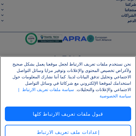
شركتنا
منتجاتنا
الشراكات
الدعم
نحن نستخدم ملفات تعريف الارتباط لجعل موقعنا يعمل بشكل صحيح
SocialLinkedin
SocialInstagram
SocialTwitter
SocialFacebook
ولأغراض تخصيص المحتوى والإعلانات وتوفير مزايا وسائل التواصل
الاجتماعي وتحليل تدفق البيانات لدينا. كما أننا نشارك المعلومات حول
احصل على تطبيقنا المجاني
استخدامك لموقعنا الإلكتروني مع شركائنا في وسائل التواصل
الاجتماعي والإعلانات والتحليلات.
سياسة ملفات تعريف الارتباط
|
سياسة الخصوصية
الشروط والأحكام
سياسة الخصوصية
ملفات تعريف الارتباط
إشعار قانوني
قبول ملفات تعريف الارتباط كلها
هجوم سلسلة التوريد Shai-Hulud
الانسحاب من العقد
العربية
حقوق النسخ والنشر © 2026 لشركة AirHelp
إعدادات ملف تعريف الارتباط