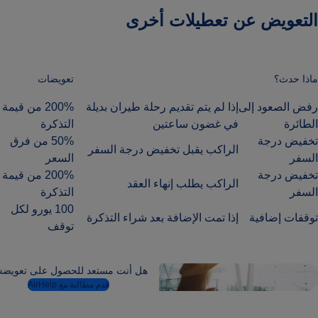
التعويض عن تعطيلات أخرى
ماذا حدث؟
تعويضات
رفض الصعود إلى
إذا لم يتم تقديم رحلة طيران بديلة
200% من قيمة
الطائرة
في غضون ساعتين
التذكرة
تخفيض درجة
50% من فرق
الراكب يقبل تخفيض درجة السفر
السفر
السعر
تخفيض درجة
200% من قيمة
الراكب يطلب إنهاء العقد
السفر
التذكرة
100 يورو لكل
توقفات إضافية
إذا تمت الإضافة بعد شراء التذكرة
توقف
هل أنت مستعد للحصول على تعويض
قدم مطالبة مع AirHelp