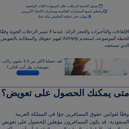
تشمل الخدمة الرحلات خلال السنوات الثلاث الماضية
وتغطي جميع المسارات العالمية ومسارات الاتحاد الأوروبي
نتولى نحن عملية التفاوض نيابة عنك
الإلغاءات والتأخيرات والحجز الزائد: عندما لا تسير الرحلات الجوية وفقًا
للخطة الموضوعة، استخدم AirHelp لفهم حقوقك والمطالبة بالتعويض
الذي تستحقه.
لقد حصلنا لأكثر من 3,3 مليون 
تعويضات. هل أنت التالي؟
تحقق من رحلتك
متى يمكنك الحصول على تعويض؟
وفقًا لقوانين حقوق المسافرين جوًا في المملكة العربية
السعودية، قد يكون المسافرون مؤهلين للحصول على تعويض