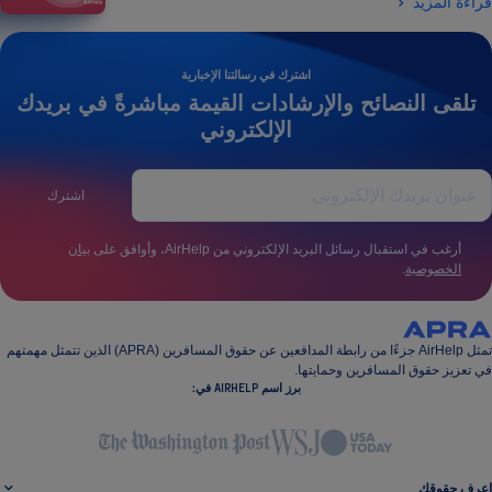
قراءة المزيد
اشترك في رسالتنا الإخبارية
تلقى النصائح والإرشادات القيمة مباشرةً في بريدك
الإلكتروني
اشترك
أرغب في استقبال رسائل البريد الإلكتروني من AirHelp، وأوافق على
بيان
الخصوصية
.
تمثل AirHelp جزءًا من رابطة المدافعين عن حقوق المسافرين (APRA) الذين تتمثل مهمتهم
في تعزيز حقوق المسافرين وحمايتها.
برز اسم AIRHELP في:
اعرف حقوقك