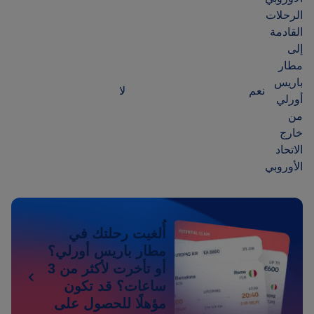
الرحلات
القادمة
إلى
مطار
باريس
نعم
لا
أورلي
من
خارج
الاتحاد
الأوروبي
أُلغيت رحلتك في
مطار باريس أورلي؟
أو تأخرت لأكثر من 3
ساعات؟ قد تكون
مؤهلًا للحصول على