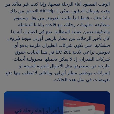
الوقت المفقود أثناء الرحلة نفسها. وإذا كنت غير متأكد من
وقت هبوطك الدقيق، يمكن لـ AirHelp التحقق من ذلك
نيابةً عنك -
فقط ابدأ طلب التعويض من هنا
، وسنقوم
بمطابقة معلومات رحلتك مع قاعدة بياناتنا الشاملة
والدقيقة ضمن عملية المطالبة. ضع في اعتبارك أنه إذا
كان تأخير الرحلات من مطار باريس أورلي نتيجة
ظروف
استثنائية
، فلن تكون شركات الطيران ملزمة بدفع أي
تعويض. تراعي لائحة EC 261 في هذا الجانب حقوق
شركات الطيران، إذ لا يمكن تحميلها مسؤولية أحداث
خارجة عن سيطرتها مثل الأحوال الجوية السيئة أو
إضرابات موظفي مطار أورلي، وبالتالي لا يُطلب منها دفع
تعويضات في مثل هذه الحالات.
تأخر أو إلغاء رحلة في