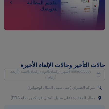
بتقديم المطالبة
بتعويضك
حالات التأخير وحالات الإلغاء الأخيرة
mm/dd/yyyy (شهر (رقمان)/يوم (رقمان)/سنة (أربعة
أرقام))