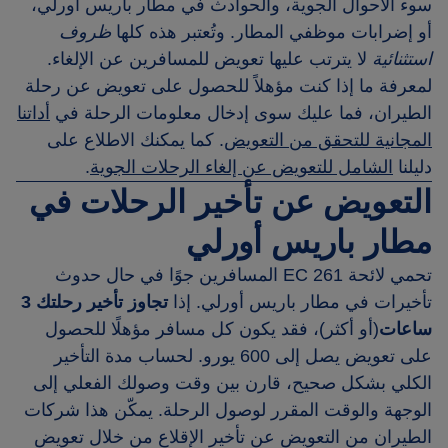
سوء الأحوال الجوية، والحوادث في مطار باريس أورلي،
أو إضرابات موظفي المطار. وتُعتبر هذه كلها
ظروف
استثنائية
لا يترتب عليها تعويض للمسافرين عن الإلغاء.
لمعرفة ما إذا كنت مؤهلاً للحصول على تعويض عن رحلة
الطيران، فما عليك سوى إدخال معلومات الرحلة في
أداتنا
المجانية للتحقق من التعويض
. كما يمكنك الاطلاع على
دليلنا
الشامل للتعويض عن إلغاء الرحلات الجوية
.
التعويض عن تأخير الرحلات في
مطار باريس أورلي
تحمي لائحة EC 261 المسافرين جوًا في حال حدوث
تأخيرات في مطار باريس أورلي. إذا
تجاوز تأخير رحلتك 3
ساعات
(أو أكثر)، فقد يكون كل مسافر مؤهلًا للحصول
على تعويض يصل إلى 600 يورو. لحساب مدة التأخير
الكلي بشكل صحيح، قارن بين وقت وصولك الفعلي إلى
الوجهة والوقت المقرر لوصول الرحلة. يمكّن هذا شركات
الطيران من التعويض عن تأخير الإقلاع من خلال تعويض