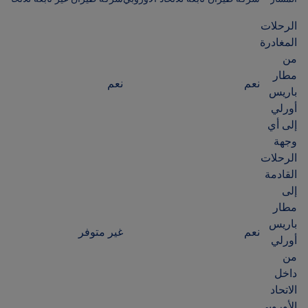
الرحلات
المغادرة
من
مطار
نعم
نعم
باريس
أورلي
إلى أي
وجهة
الرحلات
القادمة
إلى
مطار
باريس
نعم
غير متوفر
أورلي
من
داخل
الاتحاد
الأوروبي