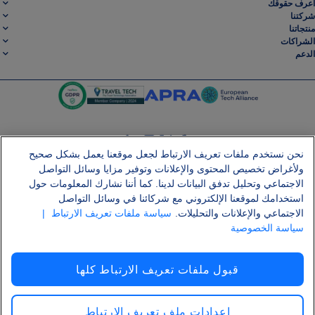
اعرف حقوقك
شركتنا
منتجاتنا
الشراكات
الدعم
نحن نستخدم ملفات تعريف الارتباط لجعل موقعنا يعمل بشكل صحيح
SocialLinkedin
SocialInstagram
SocialTwitter
SocialFacebook
ولأغراض تخصيص المحتوى والإعلانات وتوفير مزايا وسائل التواصل
الاجتماعي وتحليل تدفق البيانات لدينا. كما أننا نشارك المعلومات حول
احصل على تطبيقنا المجاني
استخدامك لموقعنا الإلكتروني مع شركائنا في وسائل التواصل
الاجتماعي والإعلانات والتحليلات.
سياسة ملفات تعريف الارتباط
|
سياسة الخصوصية
الشروط والأحكام
سياسة الخصوصية
ملفات تعريف الارتباط
إشعار قانوني
قبول ملفات تعريف الارتباط كلها
هجوم سلسلة التوريد Shai-Hulud
الانسحاب من العقد
العربية
حقوق النسخ والنشر © 2026 لشركة AirHelp
إعدادات ملف تعريف الارتباط