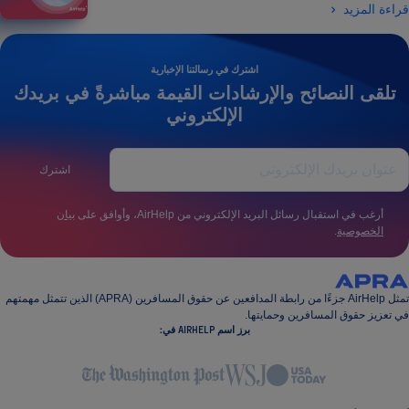
قراءة المزيد
اشترك في رسالتنا الإخبارية
تلقى النصائح والإرشادات القيمة مباشرةً في بريدك
الإلكتروني
اشترك
أرغب في استقبال رسائل البريد الإلكتروني من AirHelp، وأوافق على
بيان
الخصوصية
.
تمثل AirHelp جزءًا من رابطة المدافعين عن حقوق المسافرين (APRA) الذين تتمثل مهمتهم
في تعزيز حقوق المسافرين وحمايتها.
برز اسم AIRHELP في: