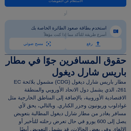
الاستعلام عن التعويضات
أو
استخدم بطاقة صعود الطائرة الخاصة بك
أسرع طريقة للتأكد مما إذا كنت مؤهلاً
رفع
مسح ضوئي
حقوق المسافرين جوًا في مطار
باريس شارل ديغول
مطار باريس شارل ديغول (CDG) مشمول بلائحة EC
261، الذي يشمل دول الاتحاد الأوروبي والمنطقة
الاقتصادية الأوروبية، بالإضافة إلى المناطق الخارجية مثل
غوادلوب وريونيون وجزر الكناري. وبالتالي، يحق لأي
مسافر يغادر من مطار شارل ديغول المطالبة بتعويض
يصل إلى 600 يورو في حال تعرض رحلته للتأخير أو
الإلغاء. وفي بعض الحالات، قد يشمل التعويض أيضًا