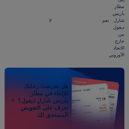
مطار
باريس
شارل
نعم
لا
ديغول
من
خارج
الاتحاد
الأوروبي
هل تعرضت رحلتك
للإلغاء في مطار
باريس شارل ديغول؟
تعرف على التعويض
المستحق لك.