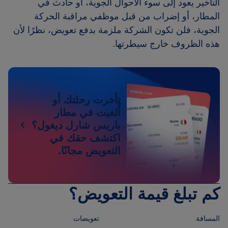
التأخير يعود إلى سوء الأحوال الجوية، أو حادث في
المطار، أو إضراب من قبل موظفي مراقبة الحركة
الجوية، فلن تكون الشركة ملزمة بدفع تعويض، نظرًا لأن
هذه الظروف خارج سيطرتها.
تأخرت رحلتك أو
أُلغيت في مطار
باريس شارل ديغول؟
اكتشف حقك في
التعويض مجانًا.
كم تبلغ قيمة التعويض؟
المسافة
تعويضات