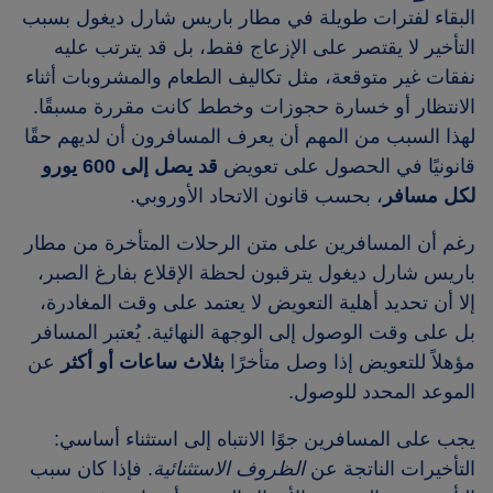
البقاء لفترات طويلة في مطار باريس شارل ديغول بسبب
التأخير لا يقتصر على الإزعاج فقط، بل قد يترتب عليه
نفقات غير متوقعة، مثل تكاليف الطعام والمشروبات أثناء
الانتظار أو خسارة حجوزات وخطط كانت مقررة مسبقًا.
لهذا السبب من المهم أن يعرف المسافرون أن لديهم حقًا
قانونيًا في الحصول على تعويض
قد يصل إلى 600 يورو
لكل مسافر
، بحسب قانون الاتحاد الأوروبي.
رغم أن المسافرين على متن الرحلات المتأخرة من مطار
باريس شارل ديغول يترقبون لحظة الإقلاع بفارغ الصبر،
إلا أن تحديد أهلية التعويض لا يعتمد على وقت المغادرة،
بل على وقت الوصول إلى الوجهة النهائية. يُعتبر المسافر
مؤهلاً للتعويض إذا وصل متأخرًا
بثلاث ساعات أو أكثر
عن
الموعد المحدد للوصول.
يجب على المسافرين جوًا الانتباه إلى استثناء أساسي:
التأخيرات الناتجة عن
الظروف الاستثنائية
. فإذا كان سبب