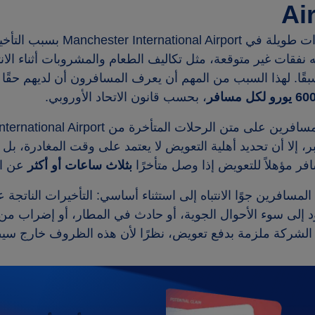
Ai
ترات طويلة في
Manchester International Airport
بسبب التأخير
ه نفقات غير متوقعة، مثل تكاليف الطعام والمشروبات أثناء ا
ًا. لهذا السبب من المهم أن يعرف المسافرون أن لديهم حقًا 
60 يورو
لكل مسافر
، بحسب قانون الاتحاد الأوروبي.
مسافرين على متن الرحلات المتأخرة من
ternational Airport
ر، إلا أن تحديد أهلية التعويض لا يعتمد على وقت المغادرة، بل
سافر مؤهلاً للتعويض إذا وصل متأخرًا
بثلاث ساعات أو أكثر
عن ال
مسافرين جوًا الانتباه إلى استثناء أساسي: التأخيرات الناتجة
ود إلى سوء الأحوال الجوية، أو حادث في المطار، أو إضراب م
الشركة ملزمة بدفع تعويض، نظرًا لأن هذه الظروف خارج سيط