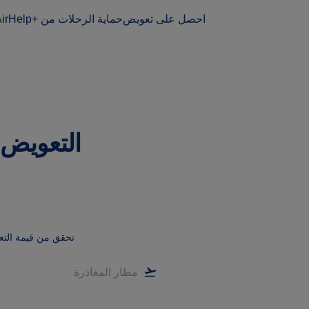
احصل على تعويض
حماية الرحلات من AirHelp+‎
التعويض 
تحقق من قيمة الت