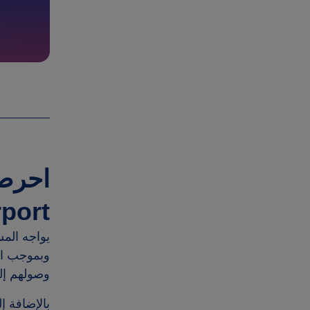
احرص 
port.
يواجه الم
وبموجب ال
وصولهم إل
بالإضافة 