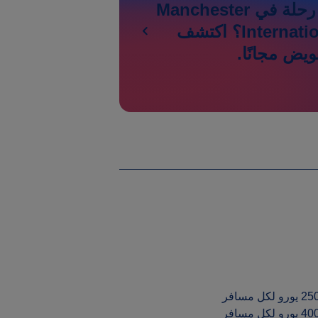
تأخر أو إلغاء رحلة في Manchester
International Airport؟ اكتشف
يض مجانًا.