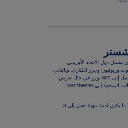
تكاليف
شستر
مول بلائحة EC 261، الذي يشمل دول الاتحاد الأوروبي
وب وريونيون وجزر الكناري. وبالتالي،
صل إلى
600 يورو
في حال تعرض
لات المتجهة إلى
Manchester
، فعادةً ما يكون لديك مهلة تصل إلى 3