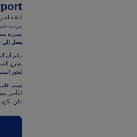
rport
البقاء لف
يترتب علي
مقررة مسبق
يصل إلى
0
رغم أن ال
بفارغ الصب
يُعتبر الم
يجب على ال
التأخير يع
فلن تكون 