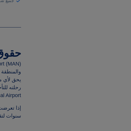
جميع شر
حقوق 
rt
والمنطقة ا
يحق لأي م
رحلته للتأ
al Airport
إذا تعرضت 
سنوات لتق