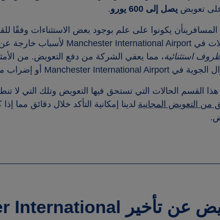
لى تعويض
يصل إلى 600 يورو
.
مسافرينأن يكونوا على علم بوجود بعض الاستثناءات وفقًا للقا
إلغاء الرحلات في ational Airport
روف استثنائية
، مما يعفي الشركة من دفع التعويض. من الأمث
Manchester Inter أو إضراب موظفي مراقبة الحركة الجوية.
ذا القسم الحالات التي تستحق فيها التعويض وتلك التي لا تن
ق من التعويض المجانية
لدينا إمكانية التأكد خلال دقائق مما إذ
ض.
التعويض عن تأخير ational