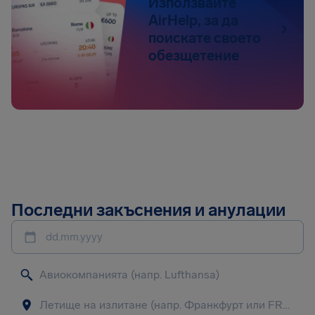
Използвайте
AirHelp, за да
поискате своето
обезщетение
Последни закъснения и анулации
dd.mm.yyyy