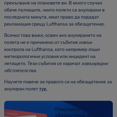
прекъсване на плановете ви. В много случаи
обаче пътниците, чиито полети са анулирани в
последната минута, имат право да подадат
рекламация срещу Lufthansa за обезщетение.
Всичко това важи, освен ако анулирането на
полета не е причинено от събитие извън
контрола на Lufthansa, като например лоши
метеорологични условия или инцидент на
летището. Тези събития се наричат
извънредни
обстоятелства
.
Научете повече за правото си на обезщетение за
анулиран полет
тук
.
Поискайте
обезщетение до 600