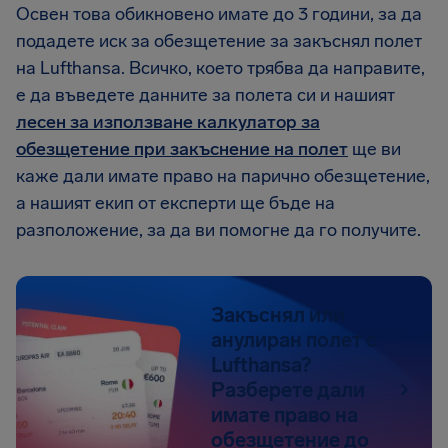
Освен това обикновено имате до 3 години, за да
подадете иск за обезщетение за закъснял полет
на Lufthansa. Всичко, което трябва да направите,
е да въведете данните за полета си и нашият
лесен за използване калкулатор за
обезщетение при закъснение на полет
ще ви
каже дали имате право на парично обезщетение,
а нашият екип от експерти ще бъде на
разположение, за да ви помогне да го получите.
Закъснял или
анулиран полет с
Lufthansa?
Разберете дали
имате право на
обезщетение до