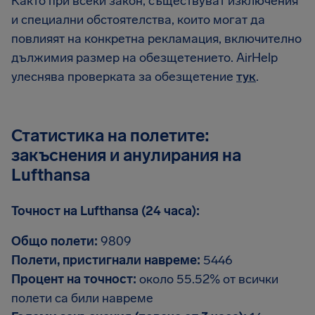
Както при всеки закон, съществуват изключения
и специални обстоятелства, които могат да
повлияят на конкретна рекламация, включително
дължимия размер на обезщетението. AirHelp
улеснява проверката за обезщетение
тук
.
Статистика на полетите:
закъснения и анулирания на
Lufthansa
Точност на Lufthansa (24 часа):
Общо полети:
9809
Полети, пристигнали навреме:
5446
Процент на точност:
около 55.52% от всички
полети са били навреме