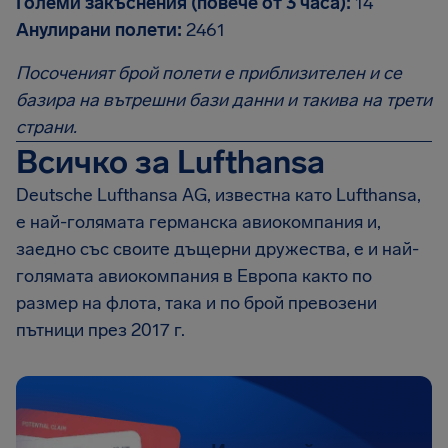
Големи закъснения (повече от 3 часа):
14
Анулирани полети:
2461
Посоченият брой полети е приблизителен и се
базира на вътрешни бази данни и такива на трети
страни.
Всичко за Lufthansa
Deutsche Lufthansa AG, известна като Lufthansa,
е най-голямата германска авиокомпания и,
заедно със своите дъщерни дружества, е и най-
голямата авиокомпания в Европа както по
размер на флота, така и по брой превозени
пътници през 2017 г.