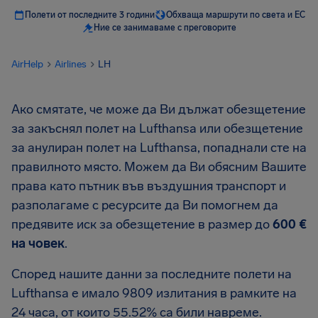
Полети от последните 3 години
Обхваща маршрути по света и ЕС
Ние се занимаваме с преговорите
AirHelp
Airlines
LH
Ако смятате, че може да Ви дължат обезщетение
за закъснял полет на Lufthansa или обезщетение
за анулиран полет на Lufthansa, попаднали сте на
правилното място. Можем да Ви обясним Вашите
права като пътник във въздушния транспорт и
разполагаме с ресурсите да Ви помогнем да
предявите иск за обезщетение в размер до
600 €
на човек
.
Според нашите данни за последните полети на
Lufthansa е имало 9809 излитания в рамките на
24 часа, от които 55.52% са били навреме.