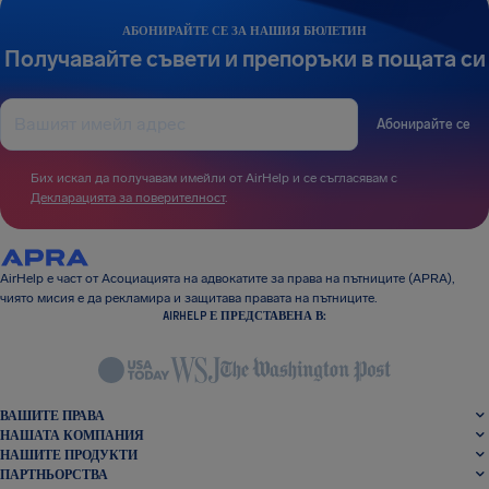
АБОНИРАЙТЕ СЕ ЗА НАШИЯ БЮЛЕТИН
Получавайте съвети и препоръки в пощата си
Абонирайте се
Бих искал да получавам имейли от AirHelp и се съгласявам с
Декларацията за поверителност
.
AirHelp е част от Асоциацията на адвокатите за права на пътниците (APRA),
чиято мисия е да рекламира и защитава правата на пътниците.
AIRHELP Е ПРЕДСТАВЕНА В:
ВАШИТЕ ПРАВА
НАШАТА КОМПАНИЯ
НАШИТЕ ПРОДУКТИ
ПАРТНЬОРСТВА