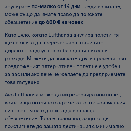
анулиране
по-малко от 14 дни
преди излитане,
може също да имате право да поискате
обезщетение
до 600 € на човек
.
Като цяло, когато Lufthansa анулира полети, тя
ще се опита да пререзервира пътниците
директно за друг полет без допълнителни
разходи. Можете да поискате други промени, ако
предложеният алтернативен полет не е удобен
за вас или ако вече не желаете да предприемете
това пътуване.
Ако Lufthansa може да ви резервира нов полет,
който каца по същото време като първоначалния
ви полет, тя не е длъжна да изплаща
обезщетение. Това е правилно, защото ще
пристигнете до вашата дестинация с минимално