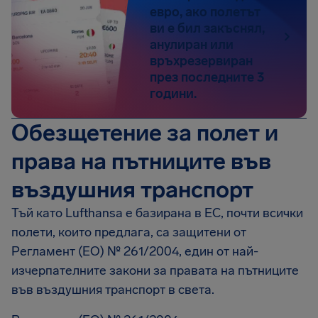
евро, ако полетът
ви е бил закъснял,
анулиран или
връхрезервиран
през последните 3
години.
Обезщетение за полет и
права на пътниците във
въздушния транспорт
Тъй като Lufthansa е базирана в ЕС, почти всички
полети, които предлага, са защитени от
Регламент (ЕО) № 261/2004, един от най-
изчерпателните закони за правата на пътниците
във въздушния транспорт в света.