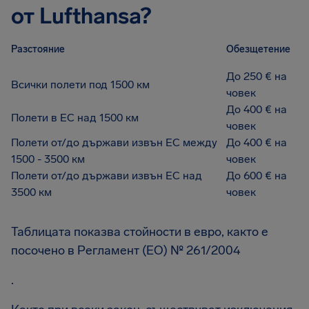
от Lufthansa?
Разстояние
Обезщетение
До 250 € на
Всички полети под 1500 км
човек
До 400 € на
Полети в ЕС над 1500 км
човек
Полети от/до държави извън ЕС между
До 400 € на
1500 - 3500 км
човек
Полети от/до държави извън ЕС над
До 600 € на
3500 км
човек
Таблицата показва стойности в евро, както е
посочено в Регламент (ЕО) № 261/2004
.