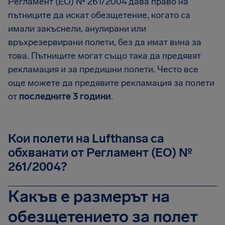
Регламент (ЕО) № 261/2004 дава право на
пътниците да искат обезщетение, когато са
имали закъснели, анулирани или
връхрезервирани полети, без да имат вина за
това. Пътниците могат също така да предявят
рекламация и за предишни полети. Често все
още можете да предявите рекламация за полети
от
последните 3 години
.
Кои полети на Lufthansa са
обхванати от Регламент (ЕО) №
261/2004?
Какъв е размерът на
обезщетението за полет