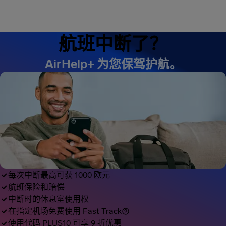
航班中断了？
AirHelp+ 为您保驾护航。
600 欧元 赔偿
已汇入您的帐户
每次中断最高可获 1000 欧元
航班保险和赔偿
中断时的休息室使用权
在指定机场免费使用 Fast Track
使用代码 PLUS10 可享 9 折优惠