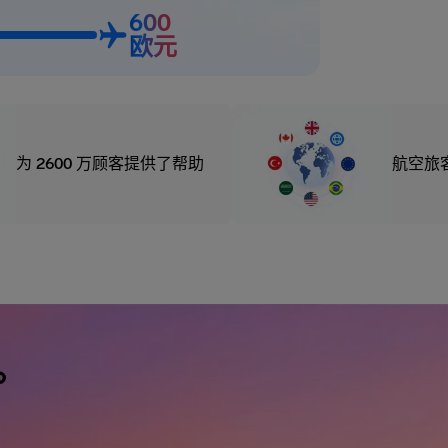
600
欧元
为 2600 万顾客提供了帮助
航空旅
。