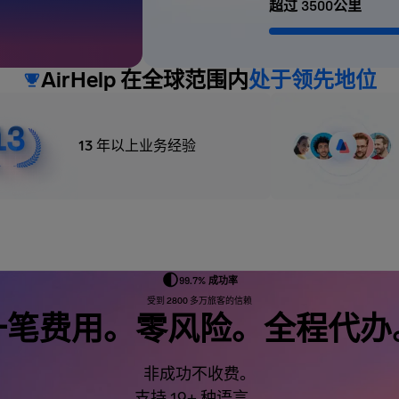
超过 3500公里
AirHelp 在全球范围内
处于领先地位
13 年以上业务经验
99.7% 成功率
受到 2800 多万旅客的信赖
一笔费用。零风险。全程代办
非成功不收费。
支持 19+ 种语言。