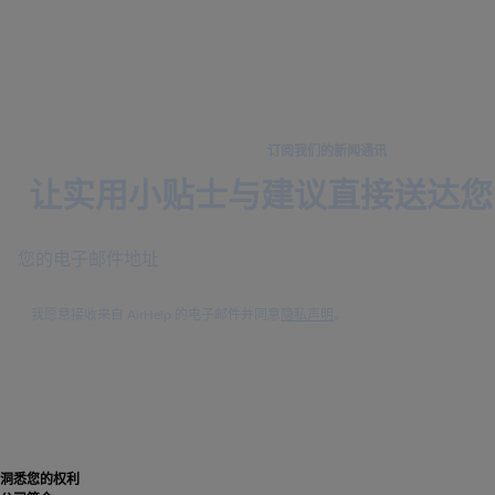
订阅我们的新闻通讯
让实用小贴士与建议直接送达您
我愿意接收来自 AirHelp 的电子邮件并同意
隐私声明
。
洞悉您的权利