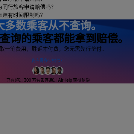
为同行旅客申请赔偿吗？
索赔有时间限制吗？
大多数乘客从不查询。
查询的乘客都能拿到赔偿。
取一笔费用，胜诉才付费，您无需先行垫付。
我应得多少赔偿？
已有超过 300 万名乘客通过 AirHelp 获得赔偿