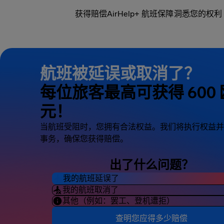
获得赔偿
AirHelp+ 航班保障
洞悉您的权利
航班被延误或取消了？
每位旅客最高可获得 600 
元！
当航班受阻时，您拥有合法权益。我们将执行权益并
事务，确保您获得赔偿。
出了什么问题？
我的航班延误了
我的航班取消了
其他（例如：罢工、登机遭拒）
查明您应得多少赔偿