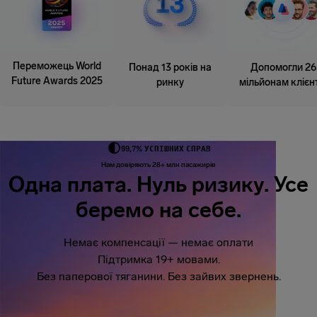
Переможець World
Понад 13 років на
Допомогли 26
Future Awards 2025
ринку
мільйонам клієн
99,7% УСПІШНИХ СПРАВ
Нам довіряють 28+ млн пасажирів
Одна плата. Нуль ризику. Усе
беремо на себе.
Немає компенсації — немає оплати
Підтримка 19+ мовами.
Без паперової тяганини. Без зайвих звернень.