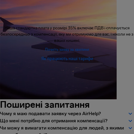
Наша стандартна плата у розмірі 35% включає ПДВ і сплачується
безпосередньо з компенсації, яку ми отримуємо для вас, і ніколи не з
вашої кишені.
Почніть заяву за хвилини
Як працюють наші тарифи
Поширені запитання
Чому я маю подавати заявку через AirHelp?
Що мені потрібно для отримання компенсації?
Чи можу я вимагати компенсацію для людей, з якими