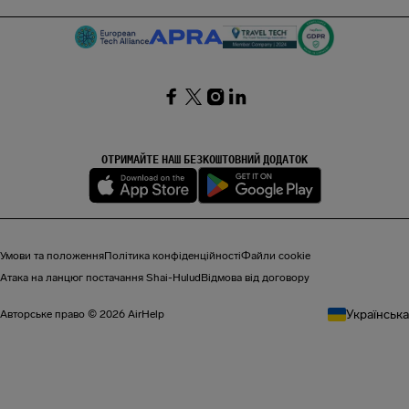
SocialFacebook
SocialTwitter
SocialInstagram
SocialLinkedin
ОТРИМАЙТЕ НАШ БЕЗКОШТОВНИЙ ДОДАТОК
Умови та положення
Політика конфіденційності
Файли cookie
Атака на ланцюг постачання Shai-Hulud
Відмова від договору
Українська
Авторське право © 2026 AirHelp