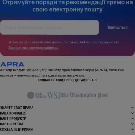
Отримуйте поради та рекомендації прямо на
свою електронну пошту
Підпишіться
Я бажаю отримувати електронні листи від AirHelp і погоджуюся із
Заявою про конфіденційність
.
AirHelp входить до Асоціації захисту прав авіапасажирів (APRA), місія якої
полягає у популяризації та захисті прав пасажирів.
КОМПАНІЯ AIRHELP ПРЕДСТАВЛЕНА В:
ЗНАЙТЕ СВОЇ ПРАВА
НАША КОМПАНІЯ
НАШІ ПРОДУКТИ
ПАРТНЕРСТВА
СЛУЖБА ПІДТРИМКИ