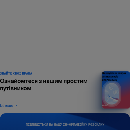
НАС ЛЮБИТЬ 1
МІЛЬЙОН
мандрівників — і це не
межа
ЗНАЙТЕ СВОЇ ПРАВА
Ваш путівник із прав
авіапасажирів
Ознайомтеся з нашим простим
ВИПУСК 2026
путівником
Більше
ПІДПИШІТЬСЯ НА НАШУ ІНФОРМАЦІЙНУ РОЗСИЛКУ