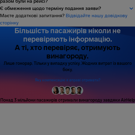
разом були на рейсі?
Є обмеження щодо терміну подання заяви?
Маєте додаткові запитання?
Відвідайте нашу довідкову
сторінку
Більшість пасажирів ніколи не
перевіряють інформацію.
А ті, хто перевіряє, отримують
винагороду.
Лише гонорар. Тільки у випадку успіху. Жодних витрат із вашого
боку.
Яку компенсацію я вправі отримати?
Понад 3 мільйони пасажирів отримали винагороду завдяки AirHelp