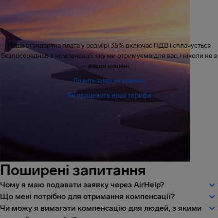
Наша стандартна плата у розмірі 35% включає ПДВ і сплачується
безпосередньо з компенсації, яку ми отримуємо для вас, і ніколи не з
вашої кишені.
Почніть заяву за хвилини
Як працюють наші тарифи
Поширені запитання
Чому я маю подавати заявку через AirHelp?
Що мені потрібно для отримання компенсації?
Чи можу я вимагати компенсацію для людей, з якими