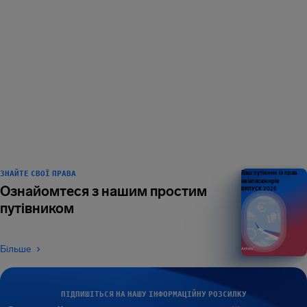
НАС ЛЮБИТЬ 1
МІЛЬЙОН
мандрівників — і це не
межа
ЗНАЙТЕ СВОЇ ПРАВА
Ваш путівник із прав
авіапасажирів
Ознайомтеся з нашим простим
ВИПУСК 2026
путівником
Більше
ПІДПИШІТЬСЯ НА НАШУ ІНФОРМАЦІЙНУ РОЗСИЛКУ