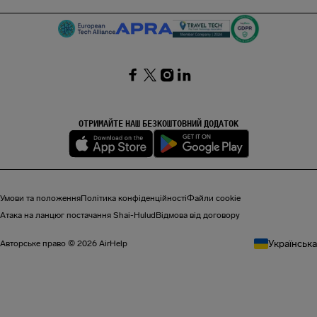
SocialFacebook
SocialTwitter
SocialInstagram
SocialLinkedin
ОТРИМАЙТЕ НАШ БЕЗКОШТОВНИЙ ДОДАТОК
Умови та положення
Політика конфіденційності
Файли cookie
Атака на ланцюг постачання Shai-Hulud
Відмова від договору
Українська
Авторське право © 2026 AirHelp