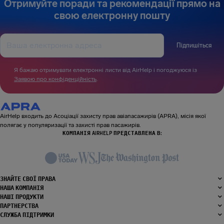
Отримуйте поради та рекомендації прямо на
свою електронну пошту
Підпишіться
Я бажаю отримувати електронні листи від AirHelp і погоджуюся із
Заявою про конфіденційність
.
AirHelp входить до Асоціації захисту прав авіапасажирів (APRA), місія якої
полягає у популяризації та захисті прав пасажирів.
КОМПАНІЯ AIRHELP ПРЕДСТАВЛЕНА В:
ЗНАЙТЕ СВОЇ ПРАВА
НАША КОМПАНІЯ
НАШІ ПРОДУКТИ
ПАРТНЕРСТВА
СЛУЖБА ПІДТРИМКИ