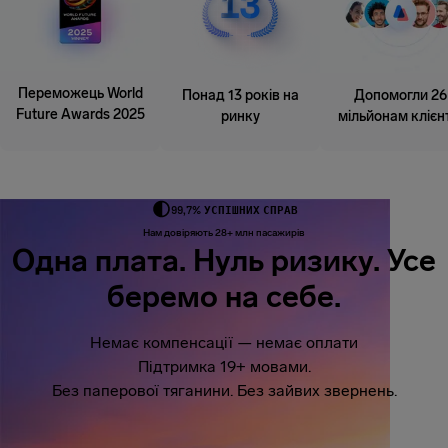
Переможець World
Понад 13 років на
Допомогли 26
Future Awards 2025
ринку
мільйонам клієн
99,7% УСПІШНИХ СПРАВ
Нам довіряють 28+ млн пасажирів
Одна плата. Нуль ризику. Усе
беремо на себе.
Немає компенсації — немає оплати
Підтримка 19+ мовами.
Без паперової тяганини. Без зайвих звернень.