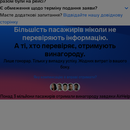
разом були на рейсі?
Є обмеження щодо терміну подання заяви?
Маєте додаткові запитання?
Відвідайте нашу довідкову
сторінку
Більшість пасажирів ніколи не
перевіряють інформацію.
А ті, хто перевіряє, отримують
винагороду.
Лише гонорар. Тільки у випадку успіху. Жодних витрат із вашого
боку.
Яку компенсацію я вправі отримати?
Понад 3 мільйони пасажирів отримали винагороду завдяки AirHelp