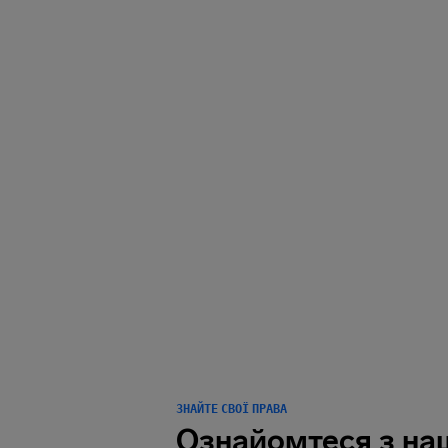
НАС 
МІ
мандрівн
ЗНАЙТЕ СВОЇ ПРАВА
Ознайомтеся з н