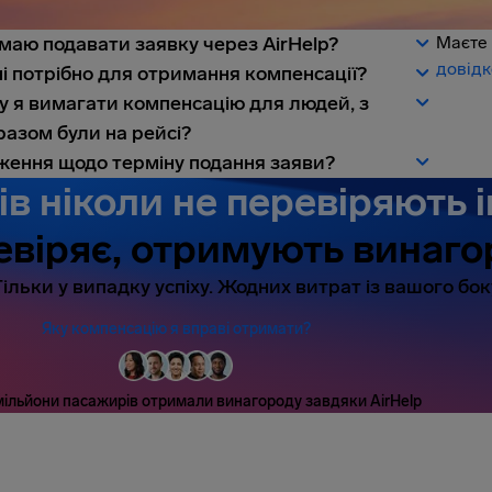
маю подавати заявку через AirHelp?
Маєте 
довідк
і потрібно для отримання компенсації?
у я вимагати компенсацію для людей, з
разом були на рейсі?
ження щодо терміну подання заяви?
ів ніколи не перевіряють 
еревіряє, отримують винаго
ільки у випадку успіху. Жодних витрат із вашого бок
Яку компенсацію я вправі отримати?
мільйони пасажирів отримали винагороду завдяки AirHelp