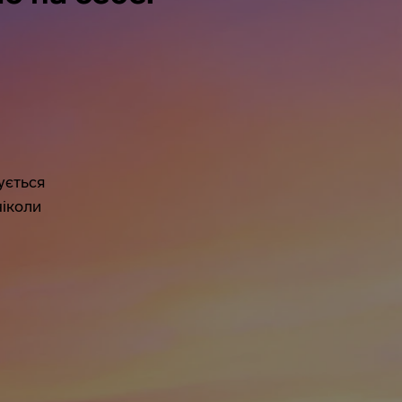
ується
ніколи