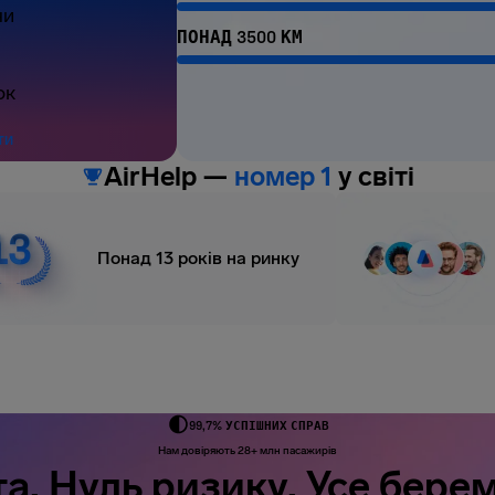
ни
ПОНАД 3500 КМ
ок
ти
AirHelp —
номер 1
у світі
Понад 13 років на ринку
99,7% УСПІШНИХ СПРАВ
Нам довіряють 28+ млн пасажирів
а. Нуль ризику. Усе берем