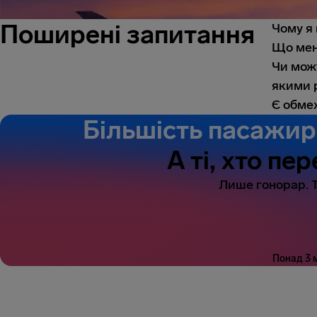
Поширені запитання
Чому я 
Що мен
Чи мож
якими 
Є обме
Більшість пасажир
А ті, хто п
Лише гонорар. Т
Понад 3 