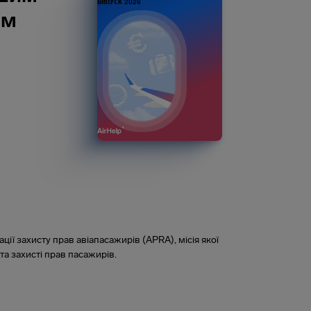
ВИПУСК 2026
ом
ації захисту прав авіапасажирів (APRA), місія якої
та захисті прав пасажирів.