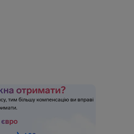
жна отримати?
у, тим більшу компенсацію ви вправі
римати.
 євро