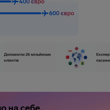
400 євро
600 євро
Допомогли 26 мільйонам
Експер
клієнтів
пасажи
о на себе.