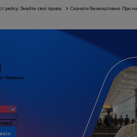
ст рейсу
Знайте свої права
Скачати безкоштовно
Про н
!
їх і беремo
садці)
увати