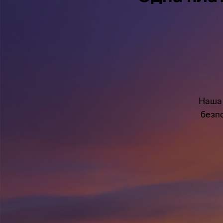
Наша 
безпо