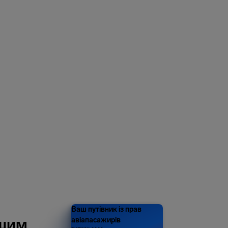
ЛЮБИТЬ 1
ЛЬЙОН
иків — і це не
межа
Ваш путівник із прав
ашим
авіапасажирів