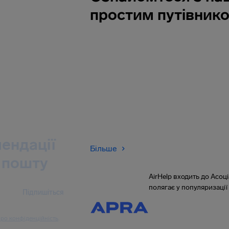
простим путівник
ендації
Більше
 пошту
AirHelp входить до Асоці
полягає у популяризації 
Підпишіться
ро конфіденційність
.