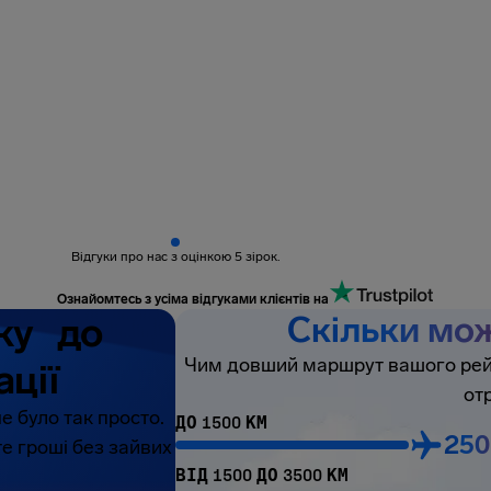
Відгуки про нас з оцінкою 5 зірок.
Ознайомтесь з усіма відгуками клієнтів на
оку до
Скільки мо
Чим довший маршрут вашого рейс
ції
от
е було так просто.
ДО 1500 КМ
250
те гроші без зайвих
ВІД 1500 ДО 3500 КМ