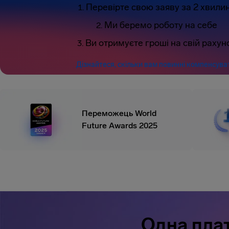
Перевірте свою заяву за 2 хвили
Ми беремо роботу на себе
Ви отримуєте гроші на свій рахун
Дізнайтеся, скільки вам повинні компенсува
Переможець World
Future Awards 2025
Одна плат