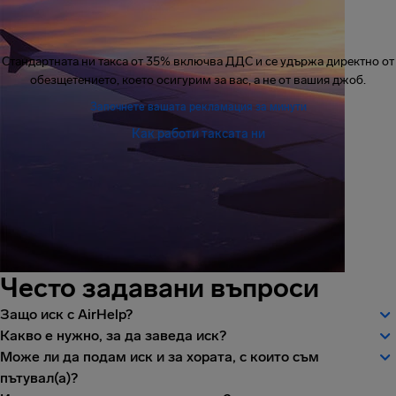
Стандартната ни такса от 35% включва ДДС и се удържа директно от
обезщетението, което осигурим за вас, а не от вашия джоб.
Започнете вашата рекламация за минути
Как работи таксата ни
Често задавани въпроси
Защо иск с AirHelp?
Какво е нужно, за да заведа иск?
Може ли да подам иск и за хората, с които съм
пътувал(а)?