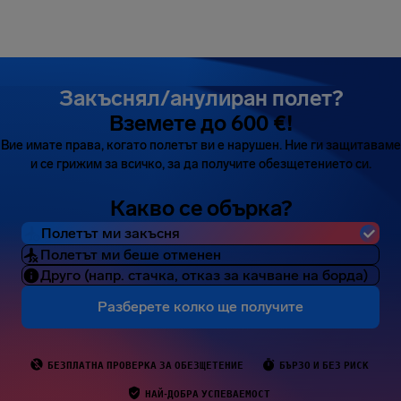
Закъснял/анулиран полет?
Вземете до 600 €!
Вие имате права, когато полетът ви е нарушен. Ние ги защитаваме
и се грижим за всичко, за да получите обезщетението си.
Какво се обърка?
Полетът ми закъсня
Полетът ми беше отменен
Друго (напр. стачка, отказ за качване на борда)
Разберете колко ще получите
БЕЗПЛАТНА ПРОВЕРКА ЗА ОБЕЗЩЕТЕНИЕ
БЪРЗО И БЕЗ РИСК
НАЙ-ДОБРА УСПЕВАЕМОСТ