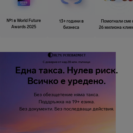
№1 в World Future
13+ години в
Помогнали сме 
Awards 2025
бизнеса
26 милиона клие
99,7% УСПЕВАЕМОСТ
С доверие от над 28 млн. пътници
Една такса. Нулев риск.
Всичко е уредено.
Без обезщетение няма такса.
Поддръжка на 19+ езика.
Без документи. Без последващи действия.