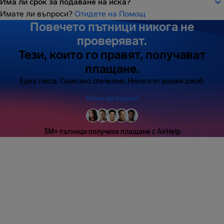
Има ли срок за подаване на иска?
Имате ли въпроси?
Отидете на Помощ
Повечето пътници никога не
проверяват.
Тези, които го правят, получават
плащане.
Една такса. Само ако спечелим. Никога от вашия джоб.
Колко ще получа?
3M+ пътници получиха плащане с AirHelp