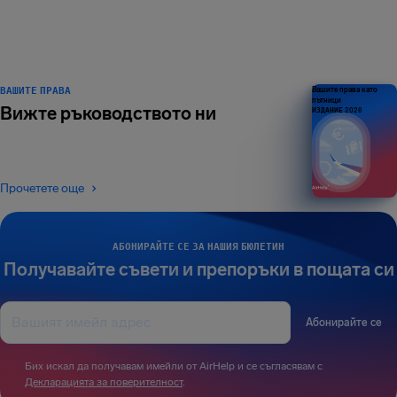
ВАШИТЕ ПРАВА
Вашите права като
пътници
Вижте ръководството ни
ИЗДАНИЕ 2026
Прочетете още
АБОНИРАЙТЕ СЕ ЗА НАШИЯ БЮЛЕТИН
Получавайте съвети и препоръки в пощата си
Абонирайте се
Бих искал да получавам имейли от AirHelp и се съгласявам с
Декларацията за поверителност
.